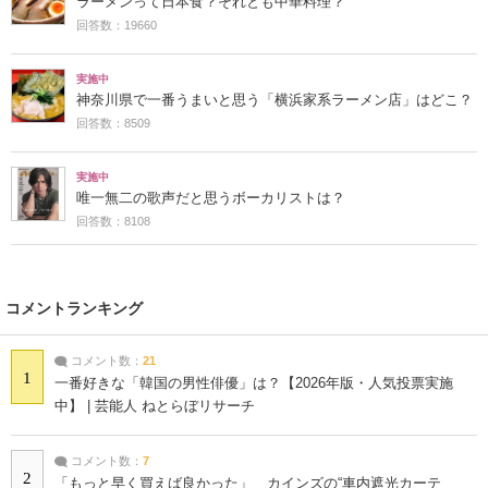
ラーメンって日本食？それとも中華料理？
回答数：19660
実施中
神奈川県で一番うまいと思う「横浜家系ラーメン店」はどこ？
回答数：8509
実施中
唯一無二の歌声だと思うボーカリストは？
回答数：8108
コメントランキング
コメント数：
21
1
一番好きな「韓国の男性俳優」は？【2026年版・人気投票実施
中】 | 芸能人 ねとらぼリサーチ
コメント数：
7
2
「もっと早く買えば良かった」 カインズの“車内遮光カーテ