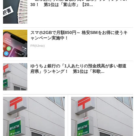
30！ 第1位は「富山市」【20...
スマホ2GBで月額850円～ 格安SIMをお得に使うキ
ャンペーン実施中！
PR(IIJmio)
ゆうちょ銀行の「1人あたりの預金残高が多い都道
府県」ランキング！ 第1位は「和歌...