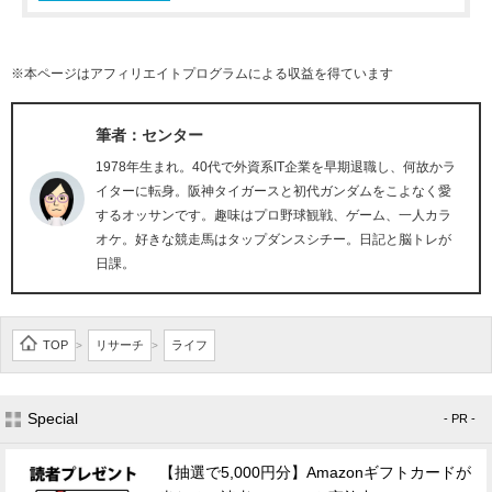
※本ページはアフィリエイトプログラムによる収益を得ています
筆者：センター
1978年生まれ。40代で外資系IT企業を早期退職し、何故かラ
イターに転身。阪神タイガースと初代ガンダムをこよなく愛
するオッサンです。趣味はプロ野球観戦、ゲーム、一人カラ
オケ。好きな競走馬はタップダンスシチー。日記と脳トレが
日課。
TOP
リサーチ
ライフ
>
>
Special
- PR -
【抽選で5,000円分】Amazonギフトカードが