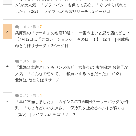
ン”が大人気 「プライバシーも保てて安心」「ぐっすり眠れま
した」（2/2） | ライフ ねとらぼリサーチ：2ページ目
コメント数：
7
3
兵庫県の「ケーキ」の名店10選！ 一番うまいと思う店はどこ？
【7月12日は「デコレーションケーキの日」！】（2/4） | 兵庫県
ねとらぼリサーチ：2ページ目
コメント数：
5
4
「北海道土産としてもセンス抜群」六花亭の“店舗限定”お菓子が
人気 「こんなの初めて」「箱買いするべきだった」（1/2） |
北海道 ねとらぼリサーチ
コメント数：
4
5
「車に常備しました」 カインズの“1980円クーラーバッグ”が評
判 「ちょうどいい大きさ」「保冷剤を止めるベルトが良い」
（1/5） | ライフ ねとらぼリサーチ