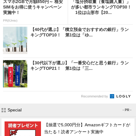
スマホ2GBで月額850円～ 格安
「塩分摂取量（食塩購入量）」
SIMをお得に使うキャンペーン
が多い都市ランキングTOP30！
実施中！
1位は山形市【20...
PR(IIJmio)
【40代が選ぶ】「積立預金でおすすめの銀行」ラン
キングTOP10！ 第1位は「ゆ...
【30代以下が選ぶ】「一番安心だと思う銀行」ラン
キングTOP21！ 第1位は「三...
Recommended by
Special
- PR -
【抽選で5,000円分】Amazonギフトカードが
当たる！読者アンケート実施中