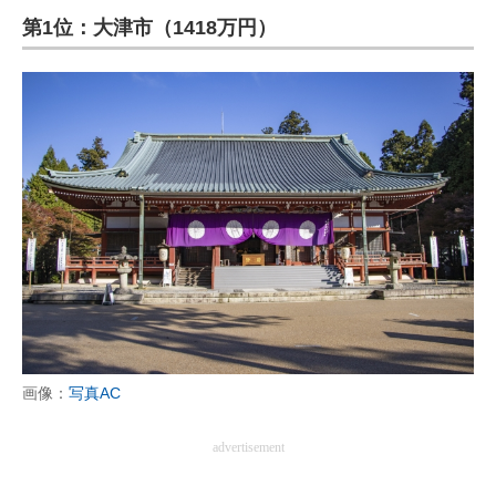
第1位：大津市（1418万円）
ITの今と未来を見通す
スマホと通信の最新トレンド
進化するPCとデバイスの未来
好きが集まる 比べて選べる
ビジネスと働き方のヒント
AI活用のいまが分かる
企業ITのトレンドを詳説
経営リーダーのコミュニティ
画像：
写真AC
マーケ×ITの今がよく分かる
advertisement
ITエンジニア向け専門サイト