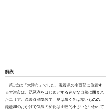
企業向けIT製品の総合サイト
IT製品の技術・比較・事例
製造業のIT導入・活用を支援
モノづくり技術者専門サイト
エレクトロニクス専門サイト
電子設計の基本と応用
エネルギーの専門メディア
解説
建設×テクノロジーの最前線
第1位は「大津市」でした。滋賀県の南西部に位置す
ちょっと気になるネットの話題
る大津市は、琵琶湖をはじめとする豊かな自然に囲まれ
たエリア。温暖湿潤気候で、夏は暑く冬は寒いものの、
琵琶湖のおかげで気温の変化は比較的小さいといわれて