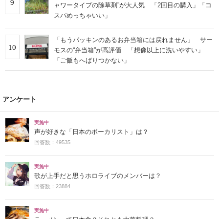
9
ャワータイプの除草剤”が大人気 「2回目の購入」「コ
スパめっちゃいい」
「もうパッキンのあるお弁当箱には戻れません」 サー
10
モスの“弁当箱”が高評価 「想像以上に洗いやすい」
「ご飯もへばりつかない」
アンケート
実施中
声が好きな「日本のボーカリスト」は？
回答数：49535
実施中
歌が上手だと思うホロライブのメンバーは？
回答数：23884
実施中