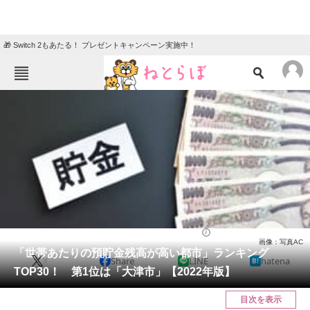
🎁 Switch 2もあたる！ プレゼントキャンペーン実施中！
ねとらぼメニュー
TOP
ニュース
エンタメ
クイズ
グルメ
地域
住まい
教育・育児
動物
リサーチ
ライフ
2024/04/12 19:20（公開）
画像：写真AC
会員記事
「世帯あたりの預貯金残高が高い都市」ランキング
X
Share
LINE
hatena
TOP30！ 第1位は「大津市」【2022年版】
メディア
目次を表示
注目記事を集めた総合ページ