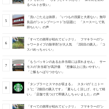
るベルトが良い」
「洗いごたえは抜群」「いつもの洗髪と大差ない」無印
5
良品の“シャンプーシート”が話題に 「スースーして気
持ちいい」の声
「すべての雑草が枯れてビックリ」 フマキラーの“シ
6
ャワータイプの除草剤”が大人気 「2回目の購入」「コ
スパめっちゃいい」
「もうパッキンのあるお弁当箱には戻れません」 サー
7
モスの“弁当箱”が高評価 「想像以上に洗いやすい」
「ご飯もへばりつかない」
「タンブラーとスマホが収まる」 スタバの“ミニトー
8
ト”に「2個目の購入です」「夏らしく涼しげ、そして軽
い」「店舗で見つけて即購入しちゃいました」の声
「すべての雑草が枯れてビックリ」 フマキラーの“シ