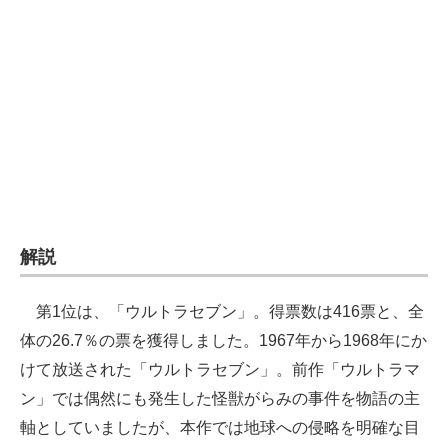
企業向けIT製品の総合サイト
IT製品の技術・比較・事例
製造業のIT導入・活用を支援
モノづくり技術者専門サイト
エレクトロニクス専門サイト
電子設計の基本と応用
解説
エネルギーの専門メディア
第1位は、「ウルトラセブン」。得票数は416票と、全
建設×テクノロジーの最前線
体の26.7％の票を獲得しました。1967年から1968年にか
ちょっと気になるネットの話題
けて放送された「ウルトラセブン」。前作「ウルトラマ
ン」では偶然にも発生した怪獣がらみの事件を物語の主
軸としていましたが、本作では地球への侵略を明確な目