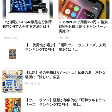
FPが解説！Apple製品を分割手
スマホ2GBで月額850円～ 格安
数料0円で入手する方法とは？
SIMをお得に使うキャンペーン
実施中！
PR(Fav-Log)
PR(IIJmio)
【30代男性が選ぶ】「昭和ウルトラシリーズ」人気
ランキングTOP9！ 第1位は「...
【話題】その発想はなかった…！猛暑の夏、意外な
場所に「涼しい」広告
PR(ねとらぼ)
【ウルトラマン】怪獣が印象的な「昭和ウルトラシ
リーズ」ランキングTOP9！ 第1...