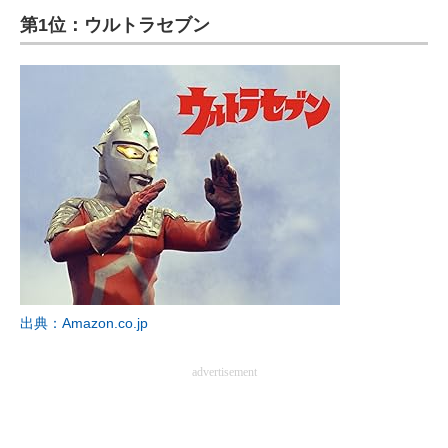
第1位：ウルトラセブン
ITの今と未来を見通す
スマホと通信の最新トレンド
進化するPCとデバイスの未来
好きが集まる 比べて選べる
ビジネスと働き方のヒント
AI活用のいまが分かる
企業ITのトレンドを詳説
出典：Amazon.co.jp
経営リーダーのコミュニティ
advertisement
マーケ×ITの今がよく分かる
ITエンジニア向け専門サイト