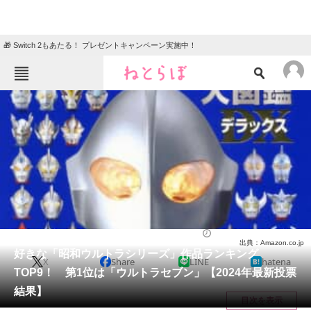
🎁 Switch 2もあたる！ プレゼントキャンペーン実施中！
ねとらぼメニュー
TOP
ニュース
エンタメ
クイズ
グルメ
地域
住まい
教育・育児
動物
リサーチ
特撮
2024/04/12 18:20（公開）
出典：Amazon.co.jp
会員記事
好きな「昭和ウルトラシリーズ」作品ランキング
X
Share
LINE
hatena
TOP9！ 第1位は「ウルトラセブン」【2024年最新投票
メディア
結果】
目次を表示
注目記事を集めた総合ページ