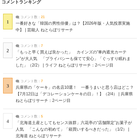
コメントランキング
コメント数：
21
1
一番好きな「韓国の男性俳優」は？【2026年版・人気投票実施
中】 | 芸能人 ねとらぼリサーチ
コメント数：
7
2
「もっと早く買えば良かった」 カインズの“車内遮光カーテ
ン”が大人気 「プライバシーも保てて安心」「ぐっすり眠れま
した」（2/2） | ライフ ねとらぼリサーチ：2ページ目
コメント数：
7
3
兵庫県の「ケーキ」の名店10選！ 一番うまいと思う店はどこ？
【7月12日は「デコレーションケーキの日」！】（2/4） | 兵庫県
ねとらぼリサーチ：2ページ目
コメント数：
5
4
「北海道土産としてもセンス抜群」六花亭の“店舗限定”お菓子が
人気 「こんなの初めて」「箱買いするべきだった」（1/2） |
北海道 ねとらぼリサーチ