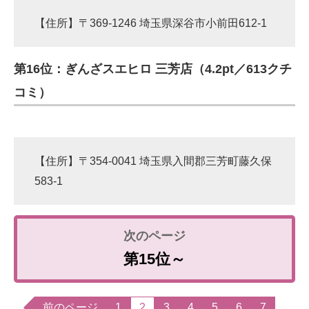
【住所】〒369-1246 埼玉県深谷市小前田612-1
第16位：ぎんざスエヒロ 三芳店（4.2pt／613クチ
コミ）
【住所】〒354-0041 埼玉県入間郡三芳町藤久保
583-1
第15位～
前のページ
1
2
3
4
5
6
7