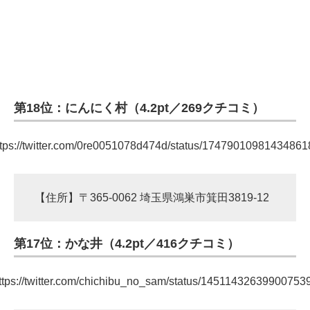
第18位：にんにく村（4.2pt／269クチコミ）
ttps://twitter.com/0re0051078d474d/status/17479010981434861
【住所】〒365-0062 埼玉県鴻巣市箕田3819-12
第17位：かな井（4.2pt／416クチコミ）
ttps://twitter.com/chichibu_no_sam/status/14511432639900753