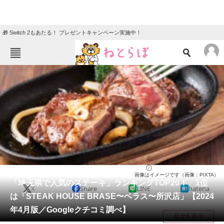
🎁 Switch 2もあたる！ プレゼントキャンペーン実施中！
ねとらぼメニュー
TOP
ニュース
エンタメ
クイズ
グルメ
地域
住まい
教育・育児
動物
リサーチ
埼玉県
2024/04/11 16:05（公開）
画像はイメージです（画像：PIXTA）
会員記事
「埼玉県で人気のステーキ」ランキングTOP20！ 1位
X
Share
LINE
hatena
は「STEAK HOUSE BRASE〜ベラス〜所沢店」【2024
メディア
年4月版／Googleクチコミ調べ】
目次を表示
注目記事を集めた総合ページ