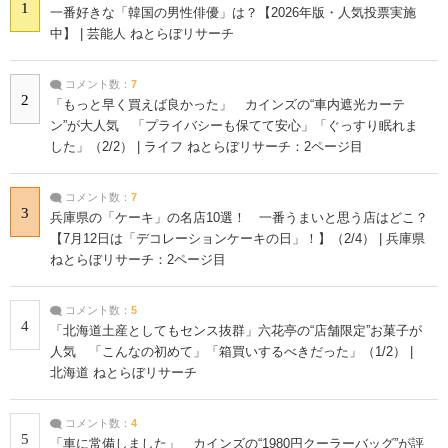
1
一番好きな「韓国の男性俳優」は？【2026年版・人気投票実施
中】 | 芸能人 ねとらぼリサーチ
コメント数：
7
2
「もっと早く買えば良かった」 カインズの“車内遮光カーテ
ン”が大人気 「プライバシーも保てて安心」「ぐっすり眠れま
した」（2/2） | ライフ ねとらぼリサーチ：2ページ目
コメント数：
7
3
兵庫県の「ケーキ」の名店10選！ 一番うまいと思う店はどこ？
【7月12日は「デコレーションケーキの日」！】（2/4） | 兵庫県
ねとらぼリサーチ：2ページ目
コメント数：
5
4
「北海道土産としてもセンス抜群」六花亭の“店舗限定”お菓子が
人気 「こんなの初めて」「箱買いするべきだった」（1/2） |
北海道 ねとらぼリサーチ
コメント数：
4
5
「車に常備しました」 カインズの“1980円クーラーバッグ”が評