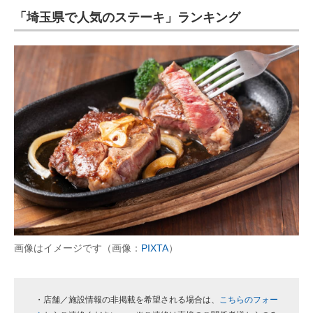
「埼玉県で人気のステーキ」ランキング
ITの今と未来を見通す
スマホと通信の最新トレンド
進化するPCとデバイスの未来
好きが集まる 比べて選べる
ビジネスと働き方のヒント
AI活用のいまが分かる
企業ITのトレンドを詳説
経営リーダーのコミュニティ
画像はイメージです（画像：
PIXTA
）
マーケ×ITの今がよく分かる
ITエンジニア向け専門サイト
・店舗／施設情報の非掲載を希望される場合は、
こちらのフォー