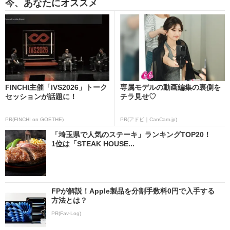
今、あなたにオススメ
FINCHI主催「IVS2026」トーク
専属モデルの動画編集の裏側を
セッションが話題に！
チラ見せ♡
PR(FINCHI on GOETHE)
PR(アドビ｜CanCam.jp)
「埼玉県で人気のステーキ」ランキングTOP20！
1位は「STEAK HOUSE...
FPが解説！Apple製品を分割手数料0円で入手する
方法とは？
PR(Fav-Log)