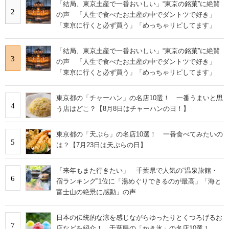
「結局、東京土産で一番おいしい」“東京の銘菓”に絶賛
2
の声 「人生で食べたお土産の中でダントツで好き」
「東京に行くと必ず買う」「めっちゃリピしてます」
「結局、東京土産で一番おいしい」“東京の銘菓”に絶賛
3
の声 「人生で食べたお土産の中でダントツで好き」
「東京に行くと必ず買う」「めっちゃリピしてます」
東京都の「チャーハン」の名店10選！ 一番うまいと思
4
う店はどこ？【8月8日はチャーハンの日！】
東京都の「天ぷら」の名店10選！ 一番食べてみたいの
5
は？【7月23日は天ぷらの日】
「来年もまた行きたい」 千葉県で人気の“温泉旅館・
6
宿ランキング”1位に「湯めぐりできるのが最高」「海と
富士山の絶景に感動」の声
日本の伝統的な涼を感じながらゆったりとくつろげるお
7
店などを紹介！ 千葉県の「かき氷」の名店10選！