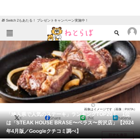
🎁 Switch 2もあたる！ プレゼントキャンペーン実施中！
ねとらぼメニュー
TOP
ニュース
エンタメ
クイズ
グルメ
地域
住まい
教育・育児
動物
リサーチ
埼玉県
2024/04/11 16:05（公開）
画像はイメージです（画像：PIXTA）
会員記事
「埼玉県で人気のステーキ」ランキングTOP20！ 1位
X
Share
LINE
hatena
は「STEAK HOUSE BRASE〜ベラス〜所沢店」【2024
メディア
年4月版／Googleクチコミ調べ】
目次を表示
注目記事を集めた総合ページ