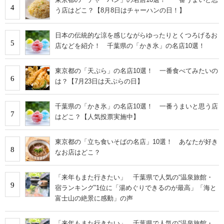
4
う店はどこ？【8月8日はチャーハンの日！】
日本の伝統的な涼を感じながらゆったりとくつろげるお
5
店などを紹介！ 千葉県の「かき氷」の名店10選！
東京都の「天ぷら」の名店10選！ 一番食べてみたいの
6
は？【7月23日は天ぷらの日】
千葉県の「かき氷」の名店10選！ 一番うまいと思う店
7
はどこ？【人気投票実施中】
東京都の「立ち食いそばの名店」10選！ あなたが好き
8
なお店はどこ？
「来年もまた行きたい」 千葉県で人気の“温泉旅館・
9
宿ランキング”1位に「湯めぐりできるのが最高」「海と
富士山の絶景に感動」の声
「来年もまた行きたい」 千葉県で人気の“温泉旅館・