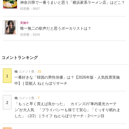
神奈川県で一番うまいと思う「横浜家系ラーメン店」はどこ？
回答数：8507
実施中
唯一無二の歌声だと思うボーカリストは？
回答数：8104
コメントランキング
コメント数：
21
1
一番好きな「韓国の男性俳優」は？【2026年版・人気投票実施
中】 | 芸能人 ねとらぼリサーチ
コメント数：
7
2
「もっと早く買えば良かった」 カインズの“車内遮光カーテ
ン”が大人気 「プライバシーも保てて安心」「ぐっすり眠れま
した」（2/2） | ライフ ねとらぼリサーチ：2ページ目