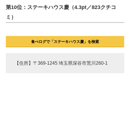
第10位：ステーキハウス慶（4.3pt／823クチコ
ITの今と未来を見通す
ミ）
スマホと通信の最新トレンド
進化するPCとデバイスの未来
食べログで「ステーキハウス慶」を検索
好きが集まる 比べて選べる
ビジネスと働き方のヒント
【住所】〒369-1245 埼玉県深谷市荒川260-1
AI活用のいまが分かる
企業ITのトレンドを詳説
経営リーダーのコミュニティ
マーケ×ITの今がよく分かる
ITエンジニア向け専門サイト