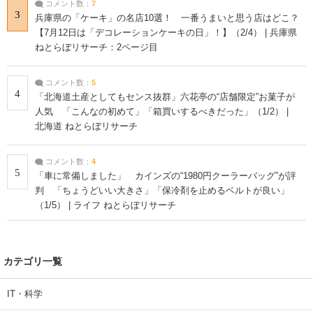
コメント数：
7
3
兵庫県の「ケーキ」の名店10選！ 一番うまいと思う店はどこ？
【7月12日は「デコレーションケーキの日」！】（2/4） | 兵庫県
ねとらぼリサーチ：2ページ目
コメント数：
5
4
「北海道土産としてもセンス抜群」六花亭の“店舗限定”お菓子が
人気 「こんなの初めて」「箱買いするべきだった」（1/2） |
北海道 ねとらぼリサーチ
コメント数：
4
5
「車に常備しました」 カインズの“1980円クーラーバッグ”が評
判 「ちょうどいい大きさ」「保冷剤を止めるベルトが良い」
（1/5） | ライフ ねとらぼリサーチ
カテゴリ一覧
IT・科学