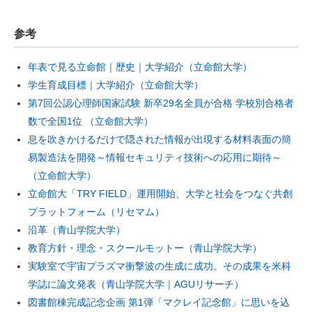
参考
年表で見る立命館｜歴史｜大学紹介（立命館大学）
学生育成目標｜大学紹介（立命館大学）
第7回公認心理師国家試験 新卒29名全員が合格 学校別合格者
数で全国1位 （立命館大学）
息を吹きかけるだけで隠された情報が出現する材料表面の簡
易製造法を開発～情報セキュリティ技術への応用に期待～
（立命館大学）
立命館大「TRY FIELD」運用開始、大学と社会をつなぐ共創
プラットフォーム（リセマム）
沿革（青山学院大学）
教育方針・理念・スクールモットー（青山学院大学）
実験室で宇宙プラズマ衝撃波の生成に成功。その成果を米科
学誌に論文発表（青山学院大学｜AGUリサーチ）
図書館棟完成記念企画 第1弾「マクレイ記念館」に思いを込