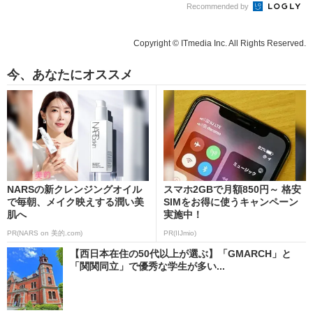
Recommended by
Copyright © ITmedia Inc. All Rights Reserved.
今、あなたにオススメ
NARSの新クレンジングオイル
スマホ2GBで月額850円～ 格安
で毎朝、メイク映えする潤い美
SIMをお得に使うキャンペーン
肌へ
実施中！
PR(NARS on 美的.com)
PR(IIJmio)
【西日本在住の50代以上が選ぶ】「GMARCH」と
「関関同立」で優秀な学生が多い...