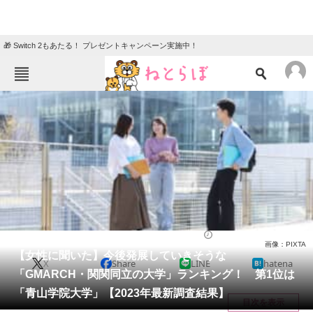
🎁 Switch 2もあたる！ プレゼントキャンペーン実施中！
ねとらぼメニュー
TOP
ニュース
エンタメ
クイズ
グルメ
地域
住まい
教育・育児
動物
リサーチ
大学
2024/04/21 17:10（公開）
画像：PIXTA
会員記事
【女性に聞いた】今後発展していきそうな
X
Share
LINE
hatena
「GMARCH・関関同立の大学」ランキング！ 第1位は
メディア
「青山学院大学」【2023年最新調査結果】
目次を表示
注目記事を集めた総合ページ