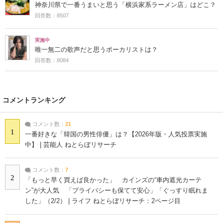
神奈川県で一番うまいと思う「横浜家系ラーメン店」はどこ？
回答数：8507
実施中
唯一無二の歌声だと思うボーカリストは？
回答数：8084
コメントランキング
コメント数：
21
1
一番好きな「韓国の男性俳優」は？【2026年版・人気投票実施
中】 | 芸能人 ねとらぼリサーチ
コメント数：
7
2
「もっと早く買えば良かった」 カインズの“車内遮光カーテ
ン”が大人気 「プライバシーも保てて安心」「ぐっすり眠れま
した」（2/2） | ライフ ねとらぼリサーチ：2ページ目