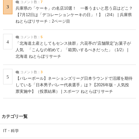
コメント数：
7
3
兵庫県の「ケーキ」の名店10選！ 一番うまいと思う店はどこ？
【7月12日は「デコレーションケーキの日」！】（2/4） | 兵庫県
ねとらぼリサーチ：2ページ目
コメント数：
5
4
「北海道土産としてもセンス抜群」六花亭の“店舗限定”お菓子が
人気 「こんなの初めて」「箱買いするべきだった」（1/2） |
北海道 ねとらぼリサーチ
コメント数：
3
5
【バレーボール】ネーションズリーグ日本ラウンドで活躍を期待
している「日本男子バレー代表選手」は？【2026年版・人気投
票実施中】（投票結果） | スポーツ ねとらぼリサーチ
カテゴリ一覧
IT・科学