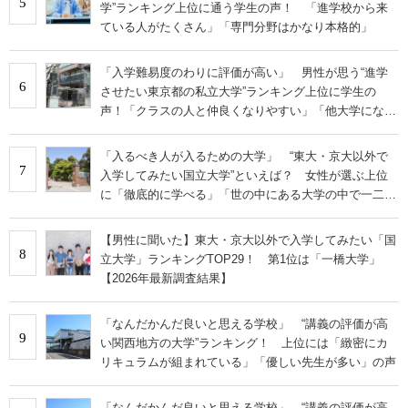
5
学”ランキング上位に通う学生の声！ 「進学校から来
ている人がたくさん」「専門分野はかなり本格的」
「入学難易度のわりに評価が高い」 男性が思う“進学
6
させたい東京都の私立大学”ランキング上位に学生の
声！「クラスの人と仲良くなりやすい」「他大学にない
学科も」
「入るべき人が入るための大学」 “東大・京大以外で
7
入学してみたい国立大学”といえば？ 女性が選ぶ上位
に「徹底的に学べる」「世の中にある大学の中で一二を
争うレベルの先端設備」の声
【男性に聞いた】東大・京大以外で入学してみたい「国
8
立大学」ランキングTOP29！ 第1位は「一橋大学」
【2026年最新調査結果】
「なんだかんだ良いと思える学校」 “講義の評価が高
9
い関西地方の大学”ランキング！ 上位には「緻密にカ
リキュラムが組まれている」「優しい先生が多い」の声
「なんだかんだ良いと思える学校」 “講義の評価が高