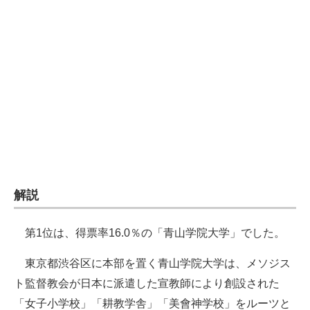
企業向けIT製品の総合サイト
IT製品の技術・比較・事例
製造業のIT導入・活用を支援
モノづくり技術者専門サイト
エレクトロニクス専門サイト
電子設計の基本と応用
解説
エネルギーの専門メディア
建設×テクノロジーの最前線
第1位は、得票率16.0％の「青山学院大学」でした。
ちょっと気になるネットの話題
東京都渋谷区に本部を置く青山学院大学は、メソジス
ト監督教会が日本に派遣した宣教師により創設された
「女子小学校」「耕教学舎」「美會神学校」をルーツと