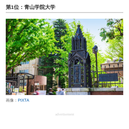
第1位：青山学院大学
ITの今と未来を見通す
スマホと通信の最新トレンド
進化するPCとデバイスの未来
好きが集まる 比べて選べる
ビジネスと働き方のヒント
AI活用のいまが分かる
企業ITのトレンドを詳説
経営リーダーのコミュニティ
画像：
PIXTA
マーケ×ITの今がよく分かる
advertisement
ITエンジニア向け専門サイト