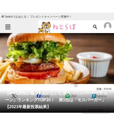
🎁 Switch 2もあたる！ プレゼントキャンペーン実施中！
ねとらぼメニュー
TOP
ニュース
エンタメ
クイズ
グルメ
地域
住まい
教育・育児
動物
リサーチ
チェーン店
2024/04/17 20:00（公開）
画像：PIXTA
会員記事
【40代男性が選ぶ】おいしいと思う「ハンバーガーチェ
X
Share
LINE
hatena
ーン」ランキングTOP10！ 第1位は「モスバーガー」
メディア
【2023年最新投票結果】
目次を表示
注目記事を集めた総合ページ