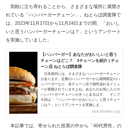
気軽に立ち寄れることから、さまざまな場所に展開さ
ITの今と未来を見通す
れている「ハンバーガーチェーン」。ねとらぼ調査隊で
は、2023年11月17日から11月24日までの間、「おいし
スマホと通信の最新トレンド
いと思うハンバーガーチェーンは？」というアンケート
進化するPCとデバイスの未来
を実施していました。
好きが集まる 比べて選べる
【ハンバーガー】あなたがおいしいと思う
チェーンはどこ？ 3チェーンを紹介 | チェ
ビジネスと働き方のヒント
ーン店 ねとらぼ調査隊
日本国内には、さまざまなハンバーガーチェーン
AI活用のいまが分かる
があります。定番のハンバーガーから期間限定のハ
ンバーガーなど、各チェーン店で個性溢れるメニュ
企業ITのトレンドを詳説
ーが展開されていますよね。あなたのお気に入りの
ハンバーガーチェーンがきっとあるはず。 そこで
経営リーダーのコミュニティ
今回は「『ハンバーガーがおいしい』と思うチェー
ンは？」というアンケートを実施しま…
nlab.itmedia.co.jp
マーケ×ITの今がよく分かる
ITエンジニア向け専門サイト
本記事では、寄せられた投票の中から「40代男性」の