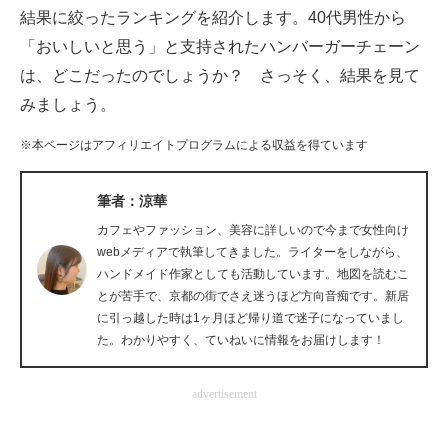
結果に絞ったランキングを紹介します。40代男性から
企業向けIT製品の総合サイト
「おいしいと思う」と支持されたハンバーガーチェーン
IT製品の技術・比較・事例
は、どこだったのでしょうか？ さっそく、結果を見て
みましょう。
製造業のIT導入・活用を支援
※本ページはアフィリエイトプログラムによる収益を得ています
モノづくり技術者専門サイト
エレクトロニクス専門サイト
筆者：涼華
カフェやファッション、美容に詳しいので今まで女性向け
電子設計の基本と応用
webメディアで執筆してきました。ライターをしながら、
ハンドメイド作家としても活動しています。地図を読むこ
エネルギーの専門メディア
とが苦手で、京都の街でさえ迷うほど方向音痴です。新居
に引っ越した時は1ヶ月ほど帰り道で迷子になっていまし
建設×テクノロジーの最前線
た。わかりやすく、ていねいに情報をお届けします！
ちょっと気になるネットの話題
advertisement