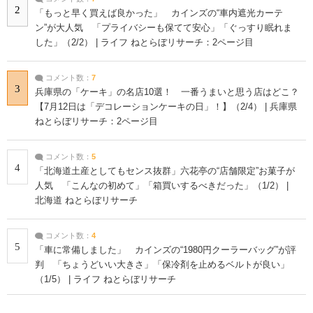
2
「もっと早く買えば良かった」 カインズの“車内遮光カーテ
ン”が大人気 「プライバシーも保てて安心」「ぐっすり眠れま
した」（2/2） | ライフ ねとらぼリサーチ：2ページ目
コメント数：
7
3
兵庫県の「ケーキ」の名店10選！ 一番うまいと思う店はどこ？
【7月12日は「デコレーションケーキの日」！】（2/4） | 兵庫県
ねとらぼリサーチ：2ページ目
コメント数：
5
4
「北海道土産としてもセンス抜群」六花亭の“店舗限定”お菓子が
人気 「こんなの初めて」「箱買いするべきだった」（1/2） |
北海道 ねとらぼリサーチ
コメント数：
4
5
「車に常備しました」 カインズの“1980円クーラーバッグ”が評
判 「ちょうどいい大きさ」「保冷剤を止めるベルトが良い」
（1/5） | ライフ ねとらぼリサーチ