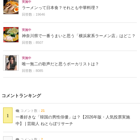
実施中
ラーメンって日本食？それとも中華料理？
回答数：19646
実施中
神奈川県で一番うまいと思う「横浜家系ラーメン店」はどこ？
回答数：8507
実施中
唯一無二の歌声だと思うボーカリストは？
回答数：8085
コメントランキング
コメント数：
21
1
一番好きな「韓国の男性俳優」は？【2026年版・人気投票実施
中】 | 芸能人 ねとらぼリサーチ
コメント数：
7