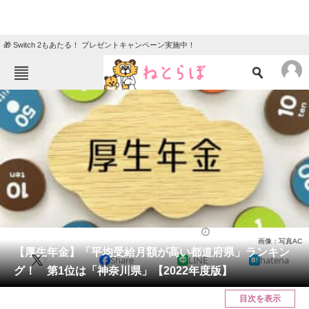
🎁 Switch 2もあたる！ プレゼントキャンペーン実施中！
ねとらぼメニュー
TOP
ニュース
エンタメ
クイズ
グルメ
地域
住まい
教育・育児
動物
リサーチ
ライフ
2024/04/23 17:50（公開）
画像：写真AC
会員記事
【厚生年金】「平均受給月額が高い都道府県」ランキン
X
Share
LINE
hatena
グ！ 第1位は「神奈川県」【2022年度版】
メディア
目次を表示
注目記事を集めた総合ページ