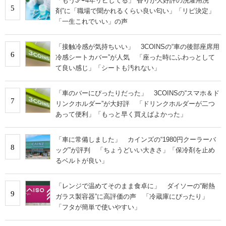
「もう3〜4年リピしてる」“香りが大好評の洗濯用洗
5
剤”に「職場で聞かれるくらい良い匂い」「リピ決定」
「一生これでいい」の声
「接触冷感が気持ちいい」 3COINSの“車の後部座席用
6
冷感シートカバー”が人気 「座った時にふわっとして
て良い感じ」「シートも汚れない」
「車のバーにぴったりだった」 3COINSの“スマホ＆ド
7
リンクホルダー”が大好評 「ドリンクホルダーが二つ
あって便利」「もっと早く買えばよかった」
「車に常備しました」 カインズの“1980円クーラーバ
8
ッグ”が評判 「ちょうどいい大きさ」「保冷剤を止め
るベルトが良い」
「レンジで温めてそのまま食卓に」 ダイソーの“耐熱
9
ガラス製容器”に高評価の声 「冷蔵庫にぴったり」
「フタが簡単で使いやすい」