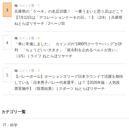
コメント数：
7
3
兵庫県の「ケーキ」の名店10選！ 一番うまいと思う店はどこ？
【7月12日は「デコレーションケーキの日」！】（2/4） | 兵庫県
ねとらぼリサーチ：2ページ目
コメント数：
4
4
「車に常備しました」 カインズの“1980円クーラーバッグ”が評
判 「ちょうどいい大きさ」「保冷剤を止めるベルトが良い」
（1/5） | ライフ ねとらぼリサーチ
コメント数：
3
5
【バレーボール】ネーションズリーグ日本ラウンドで活躍を期待
している「日本男子バレー代表選手」は？【2026年版・人気投
票実施中】（投票結果） | スポーツ ねとらぼリサーチ
カテゴリ一覧
IT・科学