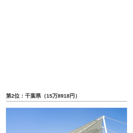
企業向けIT製品の総合サイト
IT製品の技術・比較・事例
製造業のIT導入・活用を支援
モノづくり技術者専門サイト
エレクトロニクス専門サイト
電子設計の基本と応用
エネルギーの専門メディア
第2位：千葉県（15万8918円）
建設×テクノロジーの最前線
ちょっと気になるネットの話題