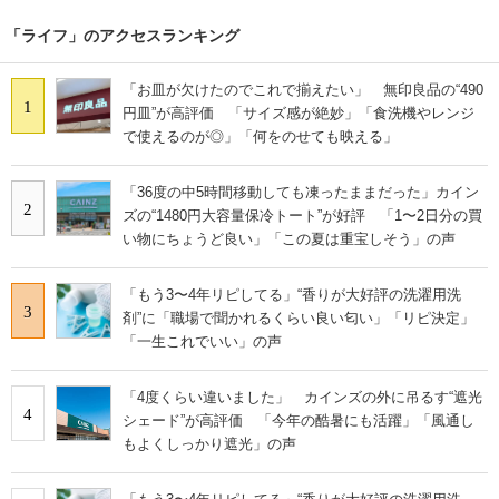
「ライフ」のアクセスランキング
「お皿が欠けたのでこれで揃えたい」 無印良品の“490
1
円皿”が高評価 「サイズ感が絶妙」「食洗機やレンジ
で使えるのが◎」「何をのせても映える」
「36度の中5時間移動しても凍ったままだった」カイン
2
ズの“1480円大容量保冷トート”が好評 「1〜2日分の買
い物にちょうど良い」「この夏は重宝しそう」の声
「もう3〜4年リピしてる」“香りが大好評の洗濯用洗
3
剤”に「職場で聞かれるくらい良い匂い」「リピ決定」
「一生これでいい」の声
「4度くらい違いました」 カインズの外に吊るす“遮光
4
シェード”が高評価 「今年の酷暑にも活躍」「風通し
もよくしっかり遮光」の声