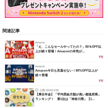
関連記事
Amazon
「え、こんなセールやってたの？」80％OFF以
上が続々登場！Amazonの本気が...
PR
Amazon
Amazon今日も見逃せない！80%OFF以上が
続々登場
PR
公開 2024/11/30
【厚生年金】「平均受給月額が高い都道府県」
ランキング！ 第1位は「神奈川県」【1...