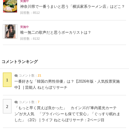
実施中
神奈川県で一番うまいと思う「横浜家系ラーメン店」はどこ？
回答数：8512
実施中
唯一無二の歌声だと思うボーカリストは？
回答数：8132
コメントランキング
コメント数：
21
1
一番好きな「韓国の男性俳優」は？【2026年版・人気投票実施
中】 | 芸能人 ねとらぼリサーチ
コメント数：
7
2
「もっと早く買えば良かった」 カインズの“車内遮光カーテ
ン”が大人気 「プライバシーも保てて安心」「ぐっすり眠れま
した」（2/2） | ライフ ねとらぼリサーチ：2ページ目