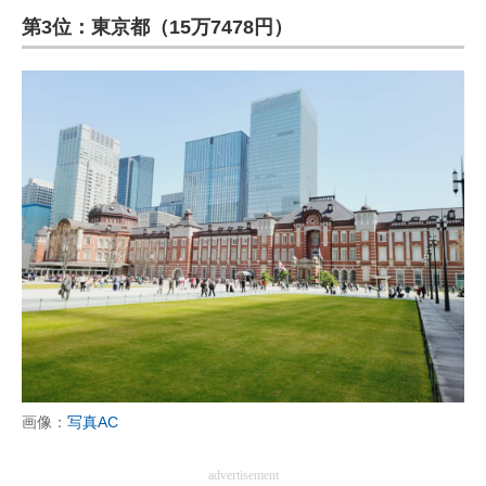
第3位：東京都（15万7478円）
ITの今と未来を見通す
スマホと通信の最新トレンド
進化するPCとデバイスの未来
好きが集まる 比べて選べる
ビジネスと働き方のヒント
AI活用のいまが分かる
企業ITのトレンドを詳説
経営リーダーのコミュニティ
マーケ×ITの今がよく分かる
画像：
写真AC
ITエンジニア向け専門サイト
advertisement