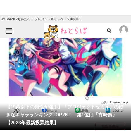
🎁 Switch 2もあたる！ プレゼントキャンペーン実施中！
ねとらぼメニュー
TOP
ニュース
エンタメ
クイズ
グルメ
地域
住まい
教育・育児
動物
リサーチ
ゲーム
2024/04/23 22:50（公開）
出典：Amazon.co.jp
会員記事
【19歳以下の男性が選ぶ】「プロジェクトセカイ」の好
X
Share
LINE
hatena
きなキャラランキングTOP26！ 第1位は「宵崎奏」
メディア
【2023年最新投票結果】
目次を表示
注目記事を集めた総合ページ