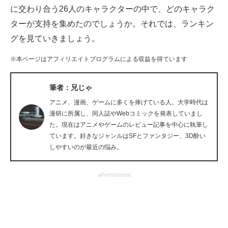
に交わり合う26人のキャラクターの中で、どのキャラク
企業向けIT製品の総合サイト
ターが支持を集めたのでしょうか。それでは、ランキン
IT製品の技術・比較・事例
グを見ていきましょう。
製造業のIT導入・活用を支援
※本ページはアフィリエイトプログラムによる収益を得ています
モノづくり技術者専門サイト
筆者：兄じゃ
エレクトロニクス専門サイト
アニメ、漫画、ゲームに多くを捧げている人。大学時代は
漫研に所属し、同人誌やWebコミックを発表していまし
電子設計の基本と応用
た。現在はアニメやゲームのレビュー記事を中心に執筆し
ています。好きなジャンルはSFとファンタジー、3D酔い
エネルギーの専門メディア
しやすいのが最近の悩み。
建設×テクノロジーの最前線
advertisement
ちょっと気になるネットの話題