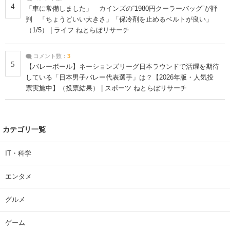
4
「車に常備しました」 カインズの“1980円クーラーバッグ”が評
判 「ちょうどいい大きさ」「保冷剤を止めるベルトが良い」
（1/5） | ライフ ねとらぼリサーチ
コメント数：
3
5
【バレーボール】ネーションズリーグ日本ラウンドで活躍を期待
している「日本男子バレー代表選手」は？【2026年版・人気投
票実施中】（投票結果） | スポーツ ねとらぼリサーチ
カテゴリ一覧
IT・科学
エンタメ
グルメ
ゲーム