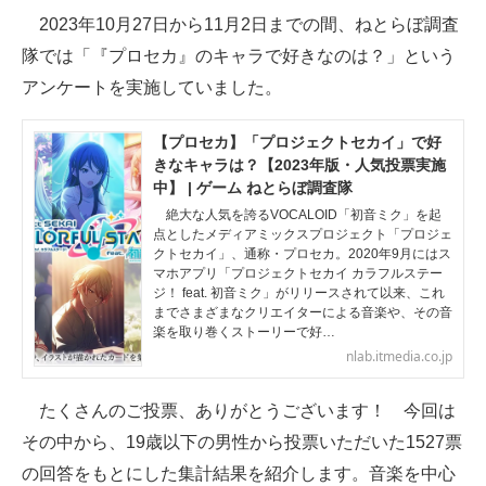
2023年10月27日から11月2日までの間、ねとらぼ調査
ITの今と未来を見通す
隊では「『プロセカ』のキャラで好きなのは？」という
アンケートを実施していました。
スマホと通信の最新トレンド
進化するPCとデバイスの未来
【プロセカ】「プロジェクトセカイ」で好
きなキャラは？【2023年版・人気投票実施
好きが集まる 比べて選べる
中】 | ゲーム ねとらぼ調査隊
絶大な人気を誇るVOCALOID「初音ミク」を起
ビジネスと働き方のヒント
点としたメディアミックスプロジェクト「プロジェ
クトセカイ」、通称・プロセカ。2020年9月にはス
マホアプリ「プロジェクトセカイ カラフルステー
AI活用のいまが分かる
ジ！ feat. 初音ミク」がリリースされて以来、これ
までさまざまなクリエイターによる音楽や、その音
企業ITのトレンドを詳説
楽を取り巻くストーリーで好…
nlab.itmedia.co.jp
経営リーダーのコミュニティ
たくさんのご投票、ありがとうございます！ 今回は
マーケ×ITの今がよく分かる
その中から、19歳以下の男性から投票いただいた1527票
ITエンジニア向け専門サイト
の回答をもとにした集計結果を紹介します。音楽を中心