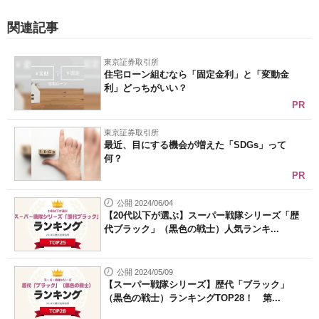
関連記事
東京証券取引所
住宅ローン組むなら「固定金利」と「変動金
利」どっちがいい？
PR
東京証券取引所
最近、目にする機会が増えた「SDGs」って
何？
PR
公開 2024/06/04
【20代以下が選ぶ】スーパー戦隊シリーズ「歴
代ブラック」（黒色の戦士）人気ランキ...
公開 2024/05/09
【スーパー戦隊シリーズ】歴代「ブラック」
（黒色の戦士）ランキングTOP28！ 第...