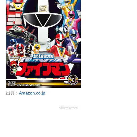
出典：
Amazon.co.jp
advertisement