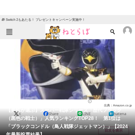
🎁 Switch 2もあたる！ プレゼントキャンペーン実施中！
ねとらぼメニュー
TOP
ニュース
エンタメ
クイズ
グルメ
地域
住まい
教育・育児
動物
リサーチ
特撮
2024/05/02 20:25（公開）
出典：Amazon.co.jp
会員記事
【男性が選ぶ】スーパー戦隊シリーズ「歴代ブラック
X
Share
LINE
hatena
（黒色の戦士）」人気ランキングTOP28！ 第1位は
メディア
「ブラックコンドル（鳥人戦隊ジェットマン）」【2024
目次を表示
年最新投票結果】
注目記事を集めた総合ページ