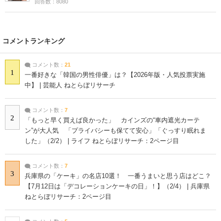
回答数：8080
コメントランキング
コメント数：
21
1
一番好きな「韓国の男性俳優」は？【2026年版・人気投票実施
中】 | 芸能人 ねとらぼリサーチ
コメント数：
7
2
「もっと早く買えば良かった」 カインズの“車内遮光カーテ
ン”が大人気 「プライバシーも保てて安心」「ぐっすり眠れま
した」（2/2） | ライフ ねとらぼリサーチ：2ページ目
コメント数：
7
3
兵庫県の「ケーキ」の名店10選！ 一番うまいと思う店はどこ？
【7月12日は「デコレーションケーキの日」！】（2/4） | 兵庫県
ねとらぼリサーチ：2ページ目