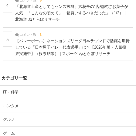
コメント数：
5
4
「北海道土産としてもセンス抜群」六花亭の“店舗限定”お菓子が
人気 「こんなの初めて」「箱買いするべきだった」（1/2） |
北海道 ねとらぼリサーチ
コメント数：
3
5
【バレーボール】ネーションズリーグ日本ラウンドで活躍を期待
している「日本男子バレー代表選手」は？【2026年版・人気投
票実施中】（投票結果） | スポーツ ねとらぼリサーチ
カテゴリ一覧
IT・科学
エンタメ
グルメ
ゲーム