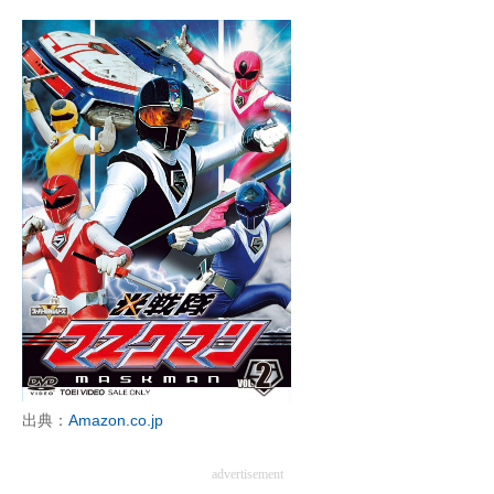
出典：
Amazon.co.jp
advertisement