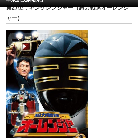
第27位：キングレンジャー（超力戦隊オーレンジ
ITの今と未来を見通す
ャー）
スマホと通信の最新トレンド
進化するPCとデバイスの未来
好きが集まる 比べて選べる
ビジネスと働き方のヒント
AI活用のいまが分かる
企業ITのトレンドを詳説
経営リーダーのコミュニティ
マーケ×ITの今がよく分かる
ITエンジニア向け専門サイト