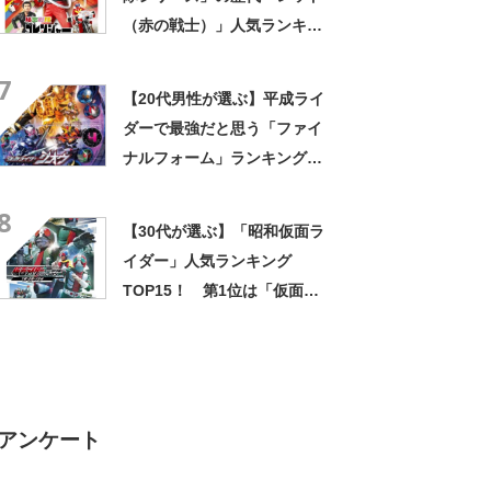
（赤の戦士）」人気ランキン
グTOP27！ 第1位は「アカ
7
レンジャー」【2023年最新投
【20代男性が選ぶ】平成ライ
票結果】
ダーで最強だと思う「ファイ
ナルフォーム」ランキング
TOP37！ 第1位は「グラン
8
ドジオウ（仮面ライダージオ
【30代が選ぶ】「昭和仮面ラ
ウ）」【2024年最新投票結
イダー」人気ランキング
果】
TOP15！ 第1位は「仮面ラ
イダーBLACK RX」【2024年
最新投票結果】
アンケート