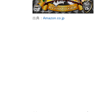
出典：
Amazon.co.jp