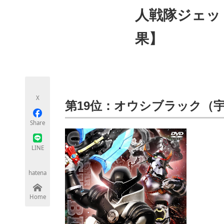
モノづくり技術者専門サイト
エレクトロ
人戦隊ジェッ
果】
ちょっと気になるネットの話題
X
第19位：オウシブラック（
Share
LINE
hatena
Home