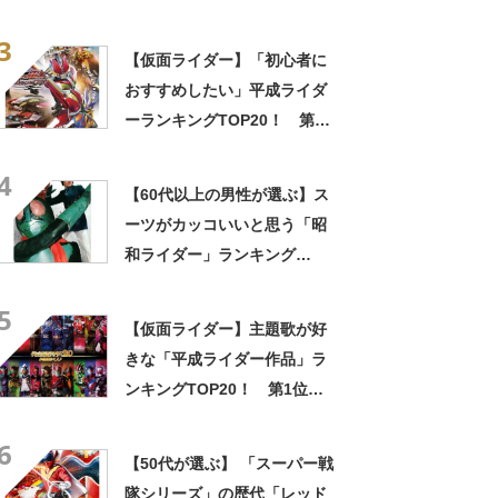
者 バルタン星人」【2024年最
3
新投票結果】
【仮面ライダー】「初心者に
おすすめしたい」平成ライダ
ーランキングTOP20！ 第1
位は「仮面ライダー電王」
4
【2024年最新投票結果】
【60代以上の男性が選ぶ】ス
ーツがカッコいいと思う「昭
和ライダー」ランキング
TOP20！ 第1位は「仮面ラ
5
イダー旧1号」【2024年最新
【仮面ライダー】主題歌が好
投票結果】
きな「平成ライダー作品」ラ
ンキングTOP20！ 第1位は
「仮面ライダー555」【2024
6
年最新投票結果】
【50代が選ぶ】 「スーパー戦
隊シリーズ」の歴代「レッド