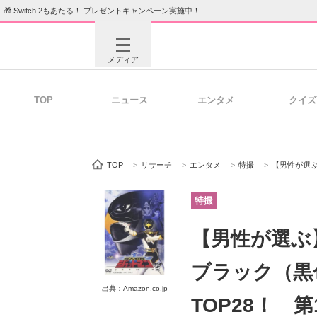
🎁 Switch 2もあたる！ プレゼントキャンペーン実施中！
メディア
TOP
ニュース
エンタメ
クイズ
注目記事を集めた総合ページ
ITの今
TOP
>
リサーチ
>
エンタメ
>
特撮
>
【男性が選ぶ】スーパー
ビジネスと働き方のヒント
AI活用
特撮
【男性が選ぶ
ITエンジニア向け専門サイト
企業向けI
ブラック（黒
出典：Amazon.co.jp
TOP28！