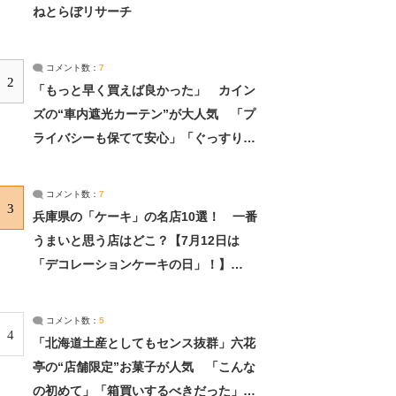
ねとらぼリサーチ
コメント数：
7
2
「もっと早く買えば良かった」 カイン
ズの“車内遮光カーテン”が大人気 「プ
ライバシーも保てて安心」「ぐっすり眠
れました」（2/2） | ライフ ねとらぼリ
サーチ：2ページ目
コメント数：
7
3
兵庫県の「ケーキ」の名店10選！ 一番
うまいと思う店はどこ？【7月12日は
「デコレーションケーキの日」！】
（2/4） | 兵庫県 ねとらぼリサーチ：2ペ
ージ目
コメント数：
5
4
「北海道土産としてもセンス抜群」六花
亭の“店舗限定”お菓子が人気 「こんな
の初めて」「箱買いするべきだった」