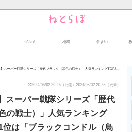
グルメ
地域
住まい
と未来を見通す
スマホと通信の最新トレンド
進化するPCとデ
戦隊シリーズ「歴代ブラック（黒色の戦士）」人気ランキングTOP28！ 第1位は「ブラックコンドル（鳥人戦隊ジェットマン）」【2024年最新投票結果】
のいまが分かる
企業ITのトレンドを詳説
経営リーダーの
2024/05/02 20:25（公開）
2024/05/02 20:25（更新）
】スーパー戦隊シリーズ「歴代
T製品の総合サイト
IT製品の技術・比較・事例
製造業のIT導入
色の戦士）」人気ランキング
 第1位は「ブラックコンドル（鳥