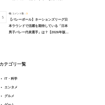
（1/2） | 北海道 ねとらぼリサーチ
コメント数：
3
5
【バレーボール】ネーションズリーグ日
本ラウンドで活躍を期待している「日本
男子バレー代表選手」は？【2026年版・
人気投票実施中】（投票結果） | スポー
ツ ねとらぼリサーチ
カテゴリ一覧
IT・科学
エンタメ
グルメ
ゲーム