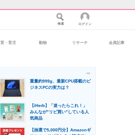
検索
ログイン
教育・育児
動物
リサーチ
会員記事
バイスの未来
好きが集まる 比べて選べる
- PR -
重量約999g、最新CPU搭載のビ
コミュニティ
マーケ×ITの今がよく分かる
ジネスPCの実力は？
【iHerb】「迷ったらこれ！」
・活用を支援
みんなが"リピ買い"している人
気商品
【抽選で5,000円分】Amazonギ