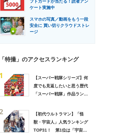
フトカードが当たる！読者アン
門メディア
建設×テクノロジーの最前線
ケート実施中
スマホの写真／動画をもう一段
安全に 買い切りクラウドストレ
ージ
「特撮」のアクセスランキング
1
【スーパー戦隊シリーズ】何
度でも見返したいと思う歴代
「スーパー戦隊」作品ランキ
ングTOP30！ 第1位は「海
2
賊戦隊ゴーカイジャー」
【初代ウルトラマン】「怪
【2025年12月19日時点の投票
獣・宇宙人」人気ランキング
結果】
TOP31！ 第1位は「宇宙忍