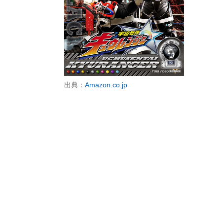
出典：
Amazon.co.jp