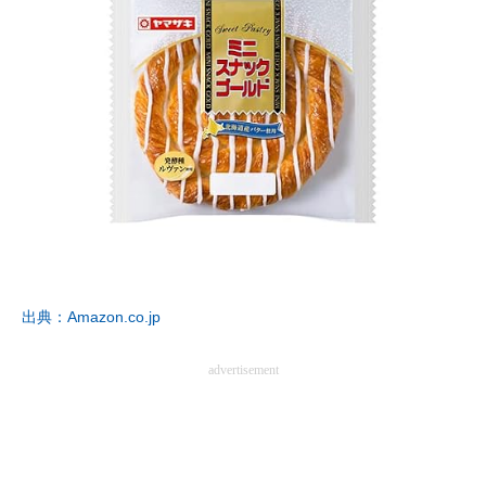
出典：Amazon.co.jp
advertisement