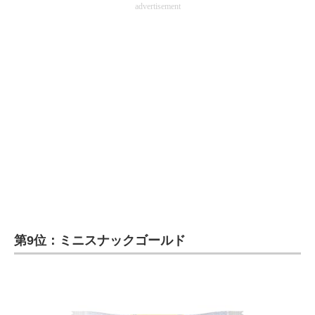
advertisement
企業向けIT製品の総合サイト
IT製品の技術・比較・事例
製造業のIT導入・活用を支援
モノづくり技術者専門サイト
エレクトロニクス専門サイト
電子設計の基本と応用
エネルギーの専門メディア
建設×テクノロジーの最前線
第9位：ミニスナックゴールド
ちょっと気になるネットの話題