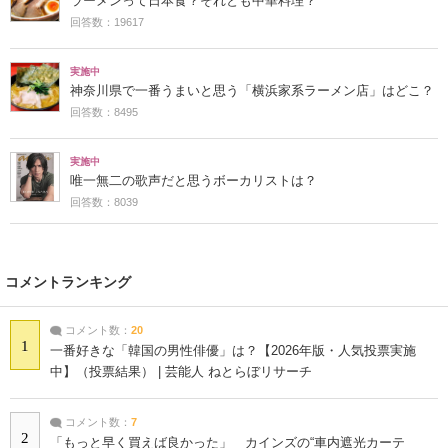
ラーメンって日本食？それとも中華料理？
回答数：19617
実施中
神奈川県で一番うまいと思う「横浜家系ラーメン店」はどこ？
回答数：8495
実施中
唯一無二の歌声だと思うボーカリストは？
回答数：8039
コメントランキング
コメント数：
20
1
一番好きな「韓国の男性俳優」は？【2026年版・人気投票実施
中】（投票結果） | 芸能人 ねとらぼリサーチ
コメント数：
7
2
「もっと早く買えば良かった」 カインズの“車内遮光カーテ