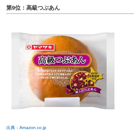
第9位：高級つぶあん
ITの今と未来を見通す
スマホと通信の最新トレンド
進化するPCとデバイスの未来
好きが集まる 比べて選べる
ビジネスと働き方のヒント
AI活用のいまが分かる
企業ITのトレンドを詳説
経営リーダーのコミュニティ
マーケ×ITの今がよく分かる
出典：Amazon.co.jp
ITエンジニア向け専門サイト