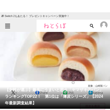
🎁 Switch 2もあたる！ プレゼントキャンペーン実施中！
ねとらぼメニュー
TOP
ニュース
エンタメ
クイズ
グルメ
地域
住まい
教育・育児
動物
リサーチ
パン（ベーカリー）
2024/05/01 18:47（公開）
画像：山崎製パン
会員記事
【女性が選ぶ】最高にうまいと思う「ヤマザキのパン」
X
Share
LINE
hatena
ランキングTOP22！ 第1位は「薄皮シリーズ」【2024
メディア
年最新調査結果】
目次を表示
注目記事を集めた総合ページ