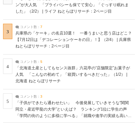
ン”が大人気 「プライバシーも保てて安心」「ぐっすり眠れま
した」（2/2） | ライフ ねとらぼリサーチ：2ページ目
コメント数：
7
3
兵庫県の「ケーキ」の名店10選！ 一番うまいと思う店はどこ？
【7月12日は「デコレーションケーキの日」！】（2/4） | 兵庫県
ねとらぼリサーチ：2ページ目
コメント数：
5
4
「北海道土産としてもセンス抜群」六花亭の“店舗限定”お菓子が
人気 「こんなの初めて」「箱買いするべきだった」（1/2） |
北海道 ねとらぼリサーチ
コメント数：
3
5
「子供ができたら通わせたい」 今後発展していきそうな“関関
同立・産近甲龍の大学”といえば？ ランキング1位に学生の声
「学問の街のように多様に学べる」「就職や進学の実績も高い」
| 大学 ねとらぼリサーチ