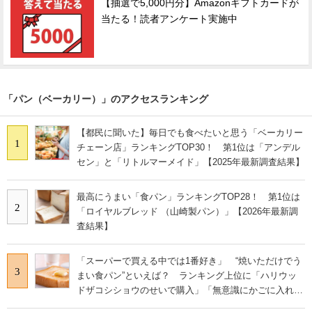
【抽選で5,000円分】Amazonギフトカードが
当たる！読者アンケート実施中
「パン（ベーカリー）」のアクセスランキング
【都民に聞いた】毎日でも食べたいと思う「ベーカリー
1
チェーン店」ランキングTOP30！ 第1位は「アンデル
セン」と「リトルマーメイド」【2025年最新調査結果】
最高にうまい「食パン」ランキングTOP28！ 第1位は
2
「ロイヤルブレッド （山崎製パン）」【2026年最新調
査結果】
「スーパーで買える中では1番好き」 “焼いただけでう
3
まい食パン”といえば？ ランキング上位に「ハリウッ
ドザコシショウのせいで購入」「無意識にかごに入れて
いた…」の声も