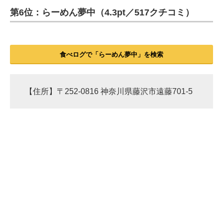
第6位：らーめん夢中（4.3pt／517クチコミ）
ITの今と未来を見通す
スマホと通信の最新トレンド
食べログで「らーめん夢中」を検索
進化するPCとデバイスの未来
好きが集まる 比べて選べる
【住所】〒252-0816 神奈川県藤沢市遠藤701-5
ビジネスと働き方のヒント
AI活用のいまが分かる
企業ITのトレンドを詳説
経営リーダーのコミュニティ
マーケ×ITの今がよく分かる
ITエンジニア向け専門サイト