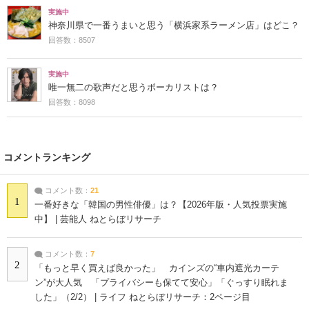
実施中
神奈川県で一番うまいと思う「横浜家系ラーメン店」はどこ？
回答数：8507
実施中
唯一無二の歌声だと思うボーカリストは？
回答数：8098
コメントランキング
コメント数：
21
1
一番好きな「韓国の男性俳優」は？【2026年版・人気投票実施
中】 | 芸能人 ねとらぼリサーチ
コメント数：
7
2
「もっと早く買えば良かった」 カインズの“車内遮光カーテ
ン”が大人気 「プライバシーも保てて安心」「ぐっすり眠れま
した」（2/2） | ライフ ねとらぼリサーチ：2ページ目