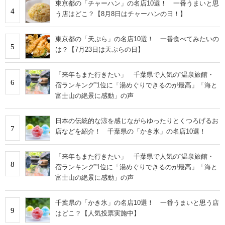
東京都の「チャーハン」の名店10選！ 一番うまいと思
4
う店はどこ？【8月8日はチャーハンの日！】
東京都の「天ぷら」の名店10選！ 一番食べてみたいの
5
は？【7月23日は天ぷらの日】
「来年もまた行きたい」 千葉県で人気の“温泉旅館・
6
宿ランキング”1位に「湯めぐりできるのが最高」「海と
富士山の絶景に感動」の声
日本の伝統的な涼を感じながらゆったりとくつろげるお
7
店などを紹介！ 千葉県の「かき氷」の名店10選！
「来年もまた行きたい」 千葉県で人気の“温泉旅館・
8
宿ランキング”1位に「湯めぐりできるのが最高」「海と
富士山の絶景に感動」の声
千葉県の「かき氷」の名店10選！ 一番うまいと思う店
9
はどこ？【人気投票実施中】