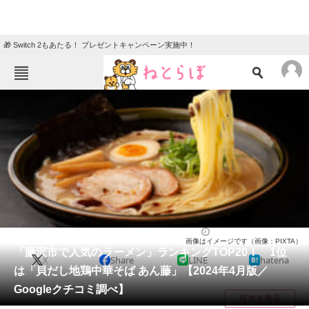
🎁 Switch 2もあたる！ プレゼントキャンペーン実施中！
ねとらぼメニュー
TOP
ニュース
エンタメ
クイズ
グルメ
地域
住まい
教育・育児
動物
リサーチ
神奈川県
2024/04/24 08:00（公開）
画像はイメージです（画像：PIXTA）
会員記事
「藤沢市で人気のラーメン」ランキングTOP20！ 1位
X
Share
LINE
hatena
は「貝だし地鶏中華そば あん藤」【2024年4月版／
メディア
Googleクチコミ調べ】
目次を表示
注目記事を集めた総合ページ