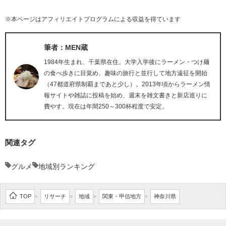
※本ページはアフィリエイトプログラムによる収益を得ています
筆者：MEN蔵
1984年生まれ、千葉県在住。大学入学後にラーメン・つけ麺
の食べ歩きに目覚め、趣味の旅行と並行して地方遠征を開始
（47都道府県制覇まであと少し）。2013年頃からラーメン情
報サイトや雑誌に投稿を始め、週末を雑文書きと新店巡りに
費やす。現在は年間250～300杯程度で安定。
関連タグ
グルメ
地域別ランキング
TOP
リサーチ
地域
関東・甲信地方
神奈川県
>
>
>
>