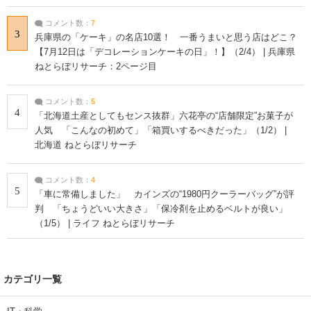
コメント数：
7
3
兵庫県の「ケーキ」の名店10選！ 一番うまいと思う店はどこ？
【7月12日は「デコレーションケーキの日」！】（2/4） | 兵庫県
ねとらぼリサーチ：2ページ目
コメント数：
5
4
「北海道土産としてもセンス抜群」六花亭の“店舗限定”お菓子が
人気 「こんなの初めて」「箱買いするべきだった」（1/2） |
北海道 ねとらぼリサーチ
コメント数：
4
5
「車に常備しました」 カインズの“1980円クーラーバッグ”が評
判 「ちょうどいい大きさ」「保冷剤を止めるベルトが良い」
（1/5） | ライフ ねとらぼリサーチ
カテゴリ一覧