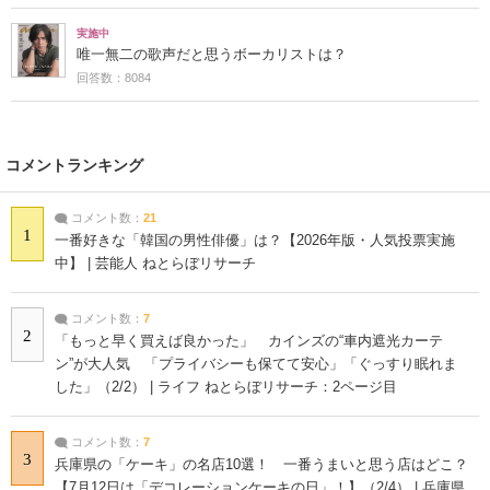
実施中
唯一無二の歌声だと思うボーカリストは？
回答数：8084
コメントランキング
コメント数：
21
1
一番好きな「韓国の男性俳優」は？【2026年版・人気投票実施
中】 | 芸能人 ねとらぼリサーチ
コメント数：
7
2
「もっと早く買えば良かった」 カインズの“車内遮光カーテ
ン”が大人気 「プライバシーも保てて安心」「ぐっすり眠れま
した」（2/2） | ライフ ねとらぼリサーチ：2ページ目
コメント数：
7
3
兵庫県の「ケーキ」の名店10選！ 一番うまいと思う店はどこ？
【7月12日は「デコレーションケーキの日」！】（2/4） | 兵庫県