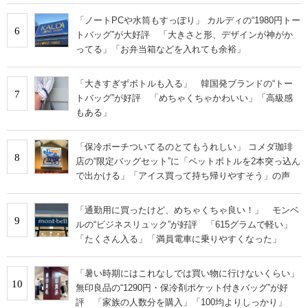
「ノートPCや水筒もすっぽり」 カルディの“1980円トー
6
トバッグ”が大好評 「大きさと形、デザインが神がか
ってる」「お弁当箱などを入れても余裕」
「大きすぎずボトルも入る」 韓国発ブランドの“トー
7
トバッグ”が好評 「めちゃくちゃかわいい」「高級感
もある」
「保冷ポーチついてるのとてもうれしい」 コメダ珈琲
8
店の“限定バッグセット”に「ペットボトルを2本突っ込ん
で出かける」「アイス買って持ち帰りやすそう」の声
「通勤用に買ったけど、めちゃくちゃ良い！」 モンベ
9
ルの“ビジネスリュック”が好評 「615グラムで軽い」
「たくさん入る」「満員電車に乗りやすくなった」
「暑い時期にはこれなしでは買い物に行けないくらい」
10
無印良品の“1290円・保冷剤ポケット付きバッグ”が好
評 「家族の人数分を購入」「100均よりしっかり」