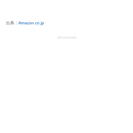
企業向けIT製品の総合サイト
IT製品の技術・比較・事例
出典：
Amazon.co.jp
製造業のIT導入・活用を支援
advertisement
モノづくり技術者専門サイト
エレクトロニクス専門サイト
電子設計の基本と応用
エネルギーの専門メディア
建設×テクノロジーの最前線
ちょっと気になるネットの話題