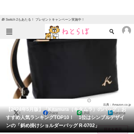
🎁 Switch 2もあたる！ プレゼントキャンペーン実施中！
ねとらぼメニュー
TOP
ニュース
エンタメ
クイズ
グルメ
地域
住まい
教育・育児
動物
リサーチ
バッグ
2024/05/01 19:01（公開）
出典：Amazon.co.jp
会員記事
【2024年5月版】「Kitamura（キタムラ）のバッグ」お
X
Share
LINE
hatena
すすめ人気ランキングTOP10！ 1位はシンプルデザイ
メディア
ンの「斜め掛けショルダーバッグ R-0702」
目次を表示
注目記事を集めた総合ページ