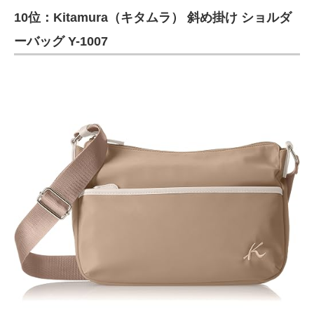
10位：Kitamura（キタムラ） 斜め掛け ショルダ
ITの今と未来を見通す
ーバッグ Y-1007
スマホと通信の最新トレンド
進化するPCとデバイスの未来
好きが集まる 比べて選べる
ビジネスと働き方のヒント
AI活用のいまが分かる
企業ITのトレンドを詳説
経営リーダーのコミュニティ
マーケ×ITの今がよく分かる
ITエンジニア向け専門サイト