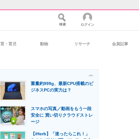
検索
ログイン
教育・育児
動物
リサーチ
会員記事
バイスの未来
好きが集まる 比べて選べる
- PR -
重量約999g、最新CPU搭載のビ
コミュニティ
マーケ×ITの今がよく分かる
ジネスPCの実力は？
スマホの写真／動画をもう一段
・活用を支援
安全に 買い切りクラウドストレ
ージ
【iHerb】「迷ったらこれ！」