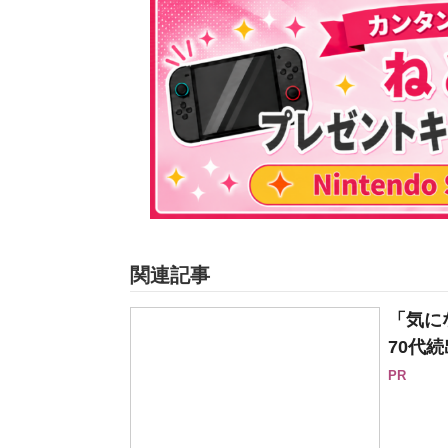
関連記事
「気に
70代続
PR