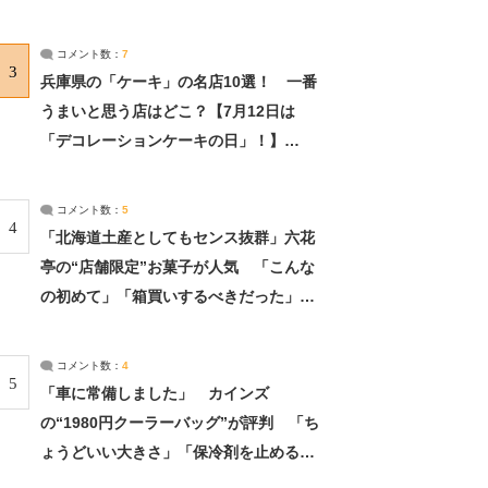
れました」（2/2） | ライフ ねとらぼリ
サーチ：2ページ目
コメント数：
7
3
兵庫県の「ケーキ」の名店10選！ 一番
うまいと思う店はどこ？【7月12日は
「デコレーションケーキの日」！】
（2/4） | 兵庫県 ねとらぼリサーチ：2ペ
ージ目
コメント数：
5
4
「北海道土産としてもセンス抜群」六花
亭の“店舗限定”お菓子が人気 「こんな
の初めて」「箱買いするべきだった」
（1/2） | 北海道 ねとらぼリサーチ
コメント数：
4
5
「車に常備しました」 カインズ
の“1980円クーラーバッグ”が評判 「ち
ょうどいい大きさ」「保冷剤を止めるベ
ルトが良い」（1/5） | ライフ ねとらぼ