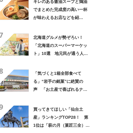
キレのある醤油スープと鶏油
に食べるのは不可能」
でまとめた完成度の高い一杯
が味わえるお店などを紹
介！ 青森県の「醤油ラーメ
7
ン」の名店10選！
北海道グルメが勢ぞろい！
「北海道のスーパーマーケッ
ト」10選 地元民が通う人気
店とは？
8
「気づくと1箱全部食べて
る」“岩手の銘菓”に絶賛の
声 「お土産で喜ばれるナン
バーワン」「会社や友達から
9
毎回大好評」
買ってきてほしい「仙台土
産」ランキングTOP28！ 第
1位は「萩の月（菓匠三全）」