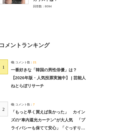
回答数：8094
コメントランキング
コメント数：
21
1
一番好きな「韓国の男性俳優」は？
【2026年版・人気投票実施中】 | 芸能人
ねとらぼリサーチ
コメント数：
7
2
「もっと早く買えば良かった」 カイン
ズの“車内遮光カーテン”が大人気 「プ
ライバシーも保てて安心」「ぐっすり眠