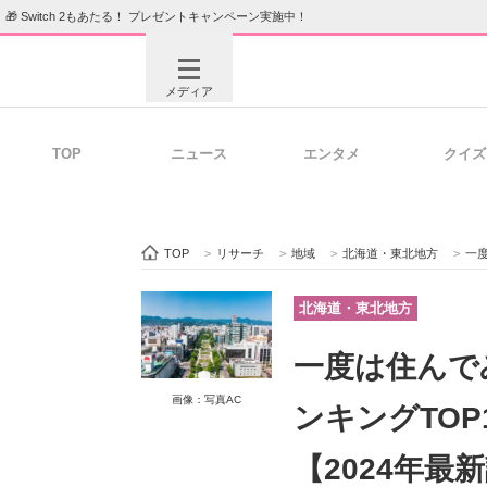
🎁 Switch 2もあたる！ プレゼントキャンペーン実施中！
メディア
TOP
ニュース
エンタメ
クイズ
注目記事を集めた総合ページ
ITの今
TOP
>
リサーチ
>
地域
>
北海道・東北地方
>
一度
ビジネスと働き方のヒント
AI活用
北海道・東北地方
一度は住んで
ITエンジニア向け専門サイト
企業向けI
画像：写真AC
ンキングTOP
【2024年最