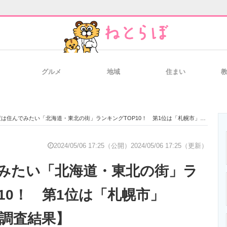
グルメ
地域
住まい
と未来を見通す
スマホと通信の最新トレンド
進化するPCとデ
は住んでみたい「北海道・東北の街」ランキングTOP10！ 第1位は「札幌市」【2024年最新調査結果】
のいまが分かる
企業ITのトレンドを詳説
経営リーダーの
2024/05/06 17:25（公開）
2024/05/06 17:25（更新）
みたい「北海道・東北の街」ラ
T製品の総合サイト
IT製品の技術・比較・事例
製造業のIT導入
10！ 第1位は「札幌市」
新調査結果】