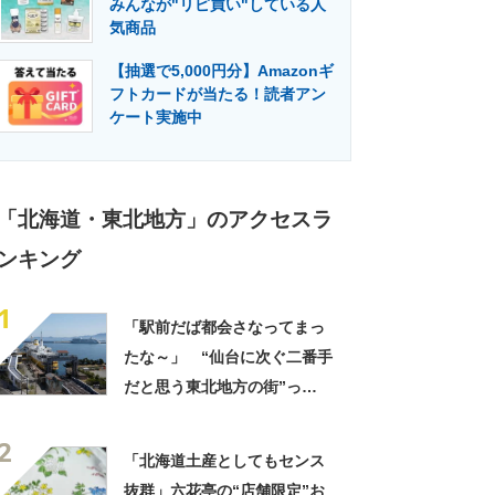
みんなが"リピ買い"している人
門メディア
建設×テクノロジーの最前線
気商品
【抽選で5,000円分】Amazonギ
フトカードが当たる！読者アン
ケート実施中
「北海道・東北地方」のアクセスラ
ンキング
1
「駅前だば都会さなってまっ
たな～」 “仙台に次ぐ二番手
だと思う東北地方の街”っ
て？ ランキング上位に「ち
2
ょうどよく都会と田舎が混じ
「北海道土産としてもセンス
ってる」「コンパクトにまと
抜群」六花亭の“店舗限定”お