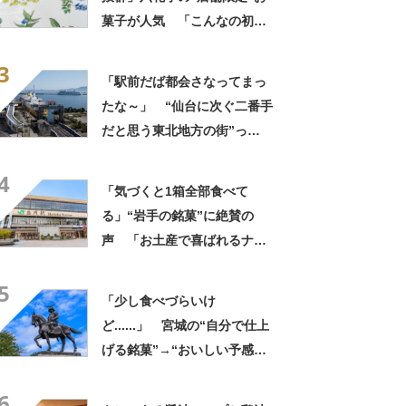
まったいい街」の声
菓子が人気 「こんなの初め
て」「箱買いするべきだっ
3
た」
「駅前だば都会さなってまっ
たな～」 “仙台に次ぐ二番手
だと思う東北地方の街”っ
て？ ランキング上位に「ち
4
ょうどよく都会と田舎が混じ
「気づくと1箱全部食べて
ってる」「コンパクトにまと
る」“岩手の銘菓”に絶賛の
まったいい街」の声
声 「お土産で喜ばれるナン
バーワン」「会社や友達から
5
毎回大好評」
「少し食べづらいけ
ど......」 宮城の“自分で仕上
げる銘菓”→“おいしい予感し
かしない姿”に「シンプルなの
6
にやたら満足度◎」「キレイ