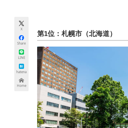
モノづくり技術者専門サイト
エレクトロ
X
ちょっと気になるネットの話題
第1位：札幌市（北海道）
Share
LINE
hatena
Home