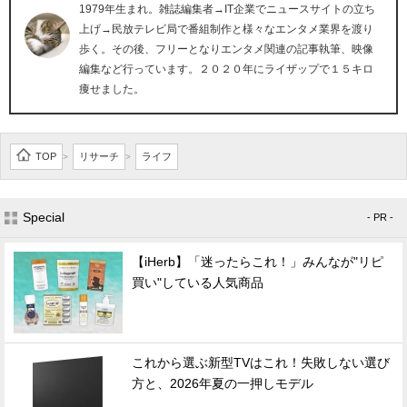
1979年生まれ。雑誌編集者→IT企業でニュースサイトの立ち
上げ→民放テレビ局で番組制作と様々なエンタメ業界を渡り
歩く。その後、フリーとなりエンタメ関連の記事執筆、映像
編集など行っています。２０２０年にライザップで１５キロ
痩せました。
TOP
リサーチ
ライフ
>
>
Special
- PR -
【iHerb】「迷ったらこれ！」みんなが"リピ
買い"している人気商品
これから選ぶ新型TVはこれ！失敗しない選び
方と、2026年夏の一押しモデル