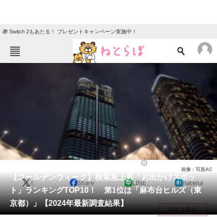
🎁 Switch 2もあたる！ プレゼントキャンペーン実施中！
ねとらぼメニュー
TOP
ニュース
エンタメ
クイズ
グルメ
地域
住まい
教育・育児
動物
リサーチ
ライフ
2024/05/02 22:30（公開）
画像：写真AC
会員記事
【ゴールデンウィーク】検索急上昇「お出かけスポッ
X
Share
LINE
hatena
ト」ランキングTOP10！ 第1位は「麻布台ヒルズ（東
メディア
京都）」【2024年最新調査結果】
目次を表示
注目記事を集めた総合ページ