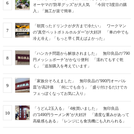
6
オーヤマの“防草グッズ”が大人気 「今回で3度目の購
入」「施工が楽で簡単」
「朝買ったドリンクが夕方まで冷たい」 ワークマン
7
の“真空ペットボトルホルダー”が大好評 「車の中でも
冷え冷え」「もっと早く買えばよかった」
「ハンカチ問題から解放されました」 無印良品の“790
8
円メッシュポーチ”がかなり便利 「濡れてもすぐ乾
く」「追加購入を考えています」
「家族分そろえました」 無印良品の“990円オーバル
9
皿”が高評価 「何にでも合う」「盛り付けるだけでカ
フェっぽくなってお気に入り」
「うどん2玉入る」「4枚買いました」 無印良品
10
の“1490円ラーメン丼”が大好評 「適度な重みがあって
高級感もある」「レンジにも食洗機にも入れられる」