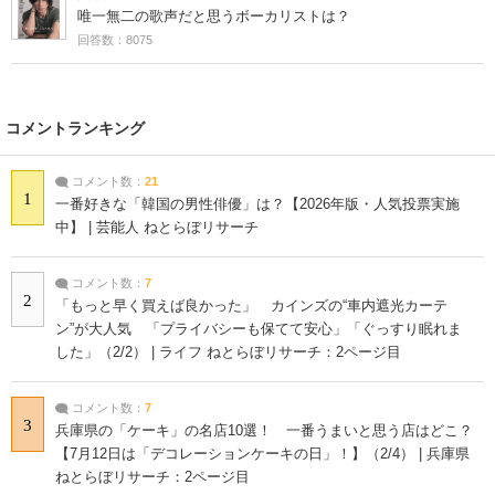
唯一無二の歌声だと思うボーカリストは？
回答数：8075
コメントランキング
コメント数：
21
1
一番好きな「韓国の男性俳優」は？【2026年版・人気投票実施
中】 | 芸能人 ねとらぼリサーチ
コメント数：
7
2
「もっと早く買えば良かった」 カインズの“車内遮光カーテ
ン”が大人気 「プライバシーも保てて安心」「ぐっすり眠れま
した」（2/2） | ライフ ねとらぼリサーチ：2ページ目
コメント数：
7
3
兵庫県の「ケーキ」の名店10選！ 一番うまいと思う店はどこ？
【7月12日は「デコレーションケーキの日」！】（2/4） | 兵庫県
ねとらぼリサーチ：2ページ目