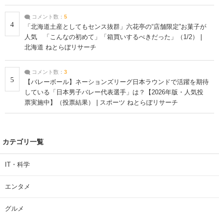
コメント数：
5
4
「北海道土産としてもセンス抜群」六花亭の“店舗限定”お菓子が
人気 「こんなの初めて」「箱買いするべきだった」（1/2） |
北海道 ねとらぼリサーチ
コメント数：
3
5
【バレーボール】ネーションズリーグ日本ラウンドで活躍を期待
している「日本男子バレー代表選手」は？【2026年版・人気投
票実施中】（投票結果） | スポーツ ねとらぼリサーチ
カテゴリ一覧
IT・科学
エンタメ
グルメ