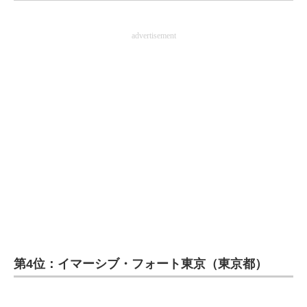
企業向けIT製品の総合サイト
advertisement
IT製品の技術・比較・事例
製造業のIT導入・活用を支援
モノづくり技術者専門サイト
エレクトロニクス専門サイト
電子設計の基本と応用
エネルギーの専門メディア
建設×テクノロジーの最前線
ちょっと気になるネットの話題
第4位：イマーシブ・フォート東京（東京都）