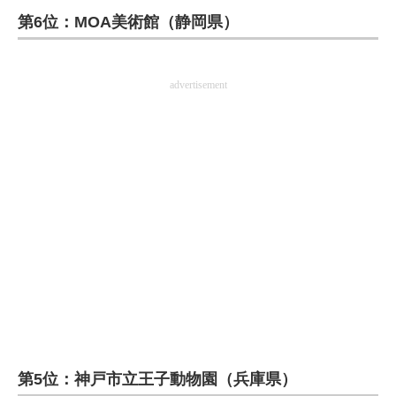
第6位：MOA美術館（静岡県）
ITの今と未来を見通す
スマホと通信の最新トレンド
advertisement
進化するPCとデバイスの未来
好きが集まる 比べて選べる
ビジネスと働き方のヒント
AI活用のいまが分かる
企業ITのトレンドを詳説
経営リーダーのコミュニティ
マーケ×ITの今がよく分かる
第5位：神戸市立王子動物園（兵庫県）
ITエンジニア向け専門サイト