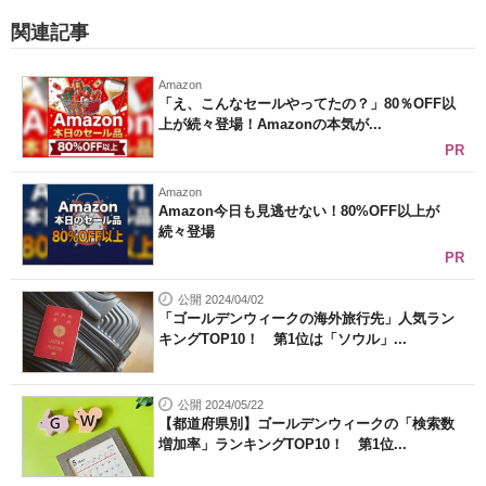
関連記事
Amazon
「え、こんなセールやってたの？」80％OFF以
上が続々登場！Amazonの本気が...
PR
Amazon
Amazon今日も見逃せない！80%OFF以上が
続々登場
PR
公開 2024/04/02
「ゴールデンウィークの海外旅行先」人気ラン
キングTOP10！ 第1位は「ソウル」...
公開 2024/05/22
【都道府県別】ゴールデンウィークの「検索数
増加率」ランキングTOP10！ 第1位...