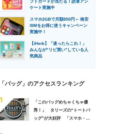
フトカードが当たる！読者アン
門メディア
建設×テクノロジーの最前線
ケート実施中
スマホ2GBで月額850円～ 格安
SIMをお得に使うキャンペーン
実施中！
【iHerb】「迷ったらこれ！」
みんなが"リピ買い"している人
気商品
「バッグ」のアクセスランキング
1
「このバッグめちゃくちゃ優
秀！」 タリーズの“トートバ
ッグ”が大好評 「スマホ・財
布・本・飲み物などが入る」