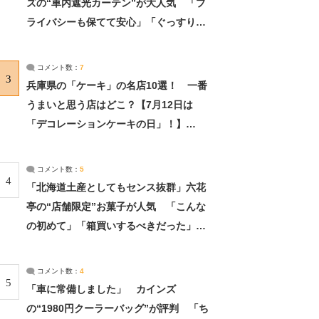
ズの“車内遮光カーテン”が大人気 「プ
ライバシーも保てて安心」「ぐっすり眠
れました」（2/2） | ライフ ねとらぼリ
サーチ：2ページ目
コメント数：
7
3
兵庫県の「ケーキ」の名店10選！ 一番
うまいと思う店はどこ？【7月12日は
「デコレーションケーキの日」！】
（2/4） | 兵庫県 ねとらぼリサーチ：2ペ
ージ目
コメント数：
5
4
「北海道土産としてもセンス抜群」六花
亭の“店舗限定”お菓子が人気 「こんな
の初めて」「箱買いするべきだった」
（1/2） | 北海道 ねとらぼリサーチ
コメント数：
4
5
「車に常備しました」 カインズ
の“1980円クーラーバッグ”が評判 「ち