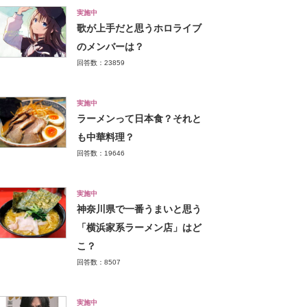
実施中
歌が上手だと思うホロライブ
のメンバーは？
回答数：23859
実施中
ラーメンって日本食？それと
も中華料理？
回答数：19646
実施中
神奈川県で一番うまいと思う
「横浜家系ラーメン店」はど
こ？
回答数：8507
実施中