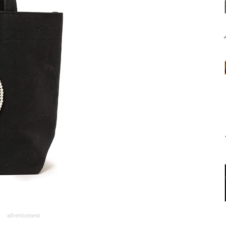
advertisement