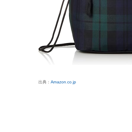
出典：
Amazon.co.jp