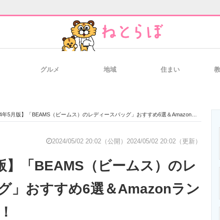
グルメ
地域
住まい
と未来を見通す
スマホと通信の最新トレンド
進化するPCとデ
4年5月版】「BEAMS（ビームス）のレディースバッグ」おすすめ6選＆AmazonランキングTOP10！
のいまが分かる
企業ITのトレンドを詳説
経営リーダーの
2024/05/02 20:02（公開）
2024/05/02 20:02（更新）
月版】「BEAMS（ビームス）のレ
T製品の総合サイト
IT製品の技術・比較・事例
製造業のIT導入
グ」おすすめ6選＆Amazonラン
0！