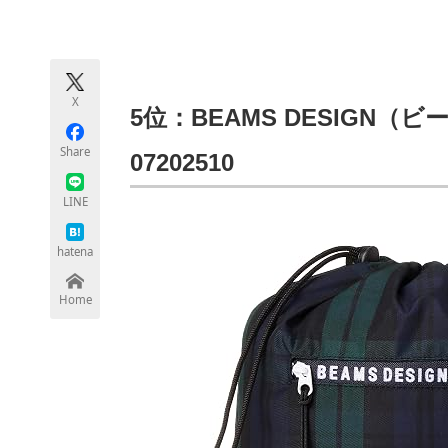
モノづくり技術者専門サイト
エレクトロ
X
ちょっと気になるネットの話題
5位：BEAMS DESIGN（
Share
07202510
LINE
hatena
Home