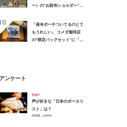
ー）の“お財布ショルダー”が
好評！ 「もうこれ以外使えな
10
い」「悩んでないでさっさと
「保冷ポーチついてるのとて
買えばよかった」の声
もうれしい」 コメダ珈琲店
の“限定バッグセット”に「ペ
ットボトルを2本突っ込んで出
かける」「アイス買って持ち
帰りやすそう」の声
アンケート
実施中
声が好きな「日本のボーカリ
スト」は？
回答数：49468