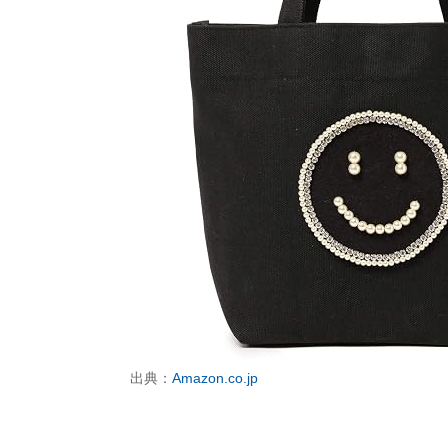
出典：
Amazon.co.jp