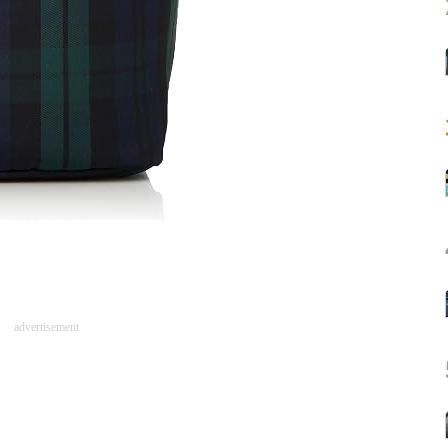
advertisement