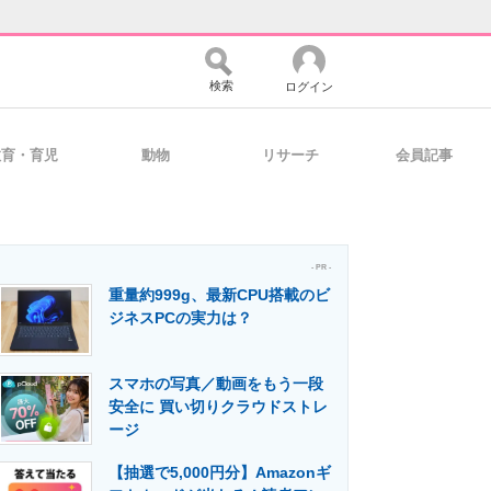
検索
ログイン
教育・育児
動物
リサーチ
会員記事
バイスの未来
好きが集まる 比べて選べる
- PR -
重量約999g、最新CPU搭載のビ
コミュニティ
マーケ×ITの今がよく分かる
ジネスPCの実力は？
スマホの写真／動画をもう一段
・活用を支援
安全に 買い切りクラウドストレ
ージ
【抽選で5,000円分】Amazonギ