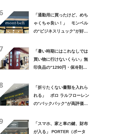
布・本・飲み物などが入る」
6
「タンブラー入れられるポケ
「通勤用に買ったけど、めち
ットもある」
ゃくちゃ良い！」 モンベル
の“ビジネスリュック”が好
評 「615グラムで軽い」
7
「たくさん入る」「満員電車
「暑い時期にはこれなしでは
に乗りやすくなった」
買い物に行けないくらい」無
印良品の“1290円・保冷剤ポ
ケット付きバッグ”が好評
8
「家族の人数分を購入」
「折りたくない書類を入れら
「100均よりしっかり」
れる」 ポロ ラルフローレン
の“バックパック”が高評価
「ポケットも多いので使いや
9
すい」「シンプルなデザイン
「スマホ、家と車の鍵、財布
でとてもオシャレ」
が入る」 PORTER（ポータ