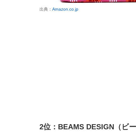
出典：
Amazon.co.jp
2位：BEAMS DESIGN（ビ