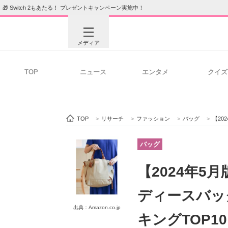
🎁 Switch 2もあたる！ プレゼントキャンペーン実施中！
メディア
TOP
ニュース
エンタメ
クイズ
注目記事を集めた総合ページ
ITの今
TOP
>
リサーチ
>
ファッション
>
バッグ
>
【202
ビジネスと働き方のヒント
AI活用
バッグ
【2024年5
ITエンジニア向け専門サイト
企業向けI
ディースバッ
出典：Amazon.co.jp
キングTOP1