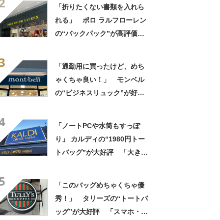
2
「タンブラー入れられるポケ
「折りたくない書類を入れら
ットもある」
れる」 ポロ ラルフローレン
の“バックパック”が高評価
「ポケットも多いので使いや
3
すい」「シンプルなデザイン
「通勤用に買ったけど、めち
でとてもオシャレ」
ゃくちゃ良い！」 モンベル
の“ビジネスリュック”が好
評 「615グラムで軽い」
4
「たくさん入る」「満員電車
「ノートPCや水筒もすっぽ
に乗りやすくなった」
り」 カルディの“1980円トー
トバッグ”が大好評 「大きさ
と形、デザインが神がかって
5
る」「お弁当箱などを入れて
「このバッグめちゃくちゃ優
も余裕」
秀！」 タリーズの“トートバ
ッグ”が大好評 「スマホ・財