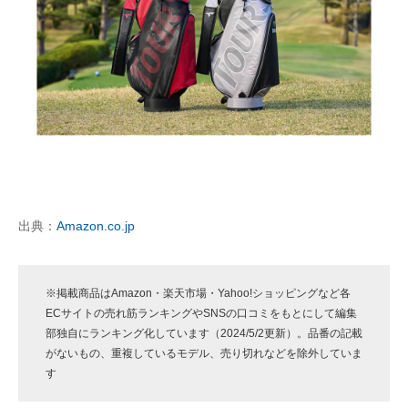
企業向けIT製品の総合サイト
IT製品の技術・比較・事例
製造業のIT導入・活用を支援
モノづくり技術者専門サイト
エレクトロニクス専門サイト
電子設計の基本と応用
出典：
Amazon.co.jp
エネルギーの専門メディア
※掲載商品はAmazon・楽天市場・Yahoo!ショッピングなど各
建設×テクノロジーの最前線
ECサイトの売れ筋ランキングやSNSの口コミをもとにして編集
部独自にランキング化しています（2024/5/2更新）。品番の記載
ちょっと気になるネットの話題
がないもの、重複しているモデル、売り切れなどを除外していま
す