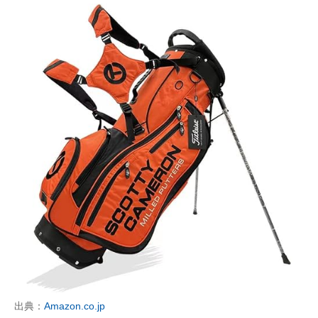
出典：
Amazon.co.jp