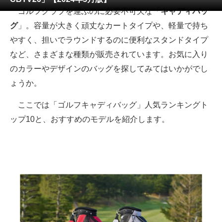
ゴルフクラブを運ぶのに必要不可欠な「
キャディバッ
ITの今と未来を見通す
グ
」。容量が大きく頑丈なカートタイプや、軽量で持ち
やすく、担いでラウンドするのに便利なスタンドタイプ
スマホと通信の最新トレンド
など、さまざまな種類が販売されています。お気に入り
進化するPCとデバイスの未来
のカラーやデザインのバッグを探してみてはいかがでし
ょうか。
好きが集まる 比べて選べる
ここでは「ゴルフキャディバッグ」人気ランキングト
ビジネスと働き方のヒント
ップ10と、おすすめのモデルを紹介します。
AI活用のいまが分かる
企業ITのトレンドを詳説
経営リーダーのコミュニティ
マーケ×ITの今がよく分かる
ITエンジニア向け専門サイト