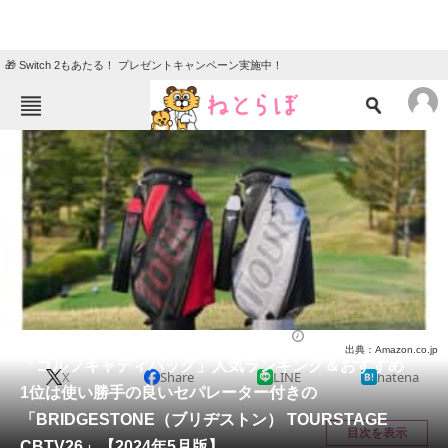
🎁 Switch 2もあたる！ プレゼントキャンペーン実施中！
ねとらぼメニュー
TOP
ニュース
エンタメ
クイズ
グルメ
地域
住まい
教育・育児
動物
リサーチ
ゴルフ
2024/05/02 19:58（公開）
出典：Amazon.co.jp
会員記事
「ゴルフキャディバッグ」人気ランキング＆おすすめ
X
Share
LINE
hatena
1位は使い勝手の良いセパレーター付きの
メディア
「BRIDGESTONE（ブリヂストン） TOURSTAGE
目次を表示
CBTV26」【2024年5月版】
注目記事を集めた総合ページ