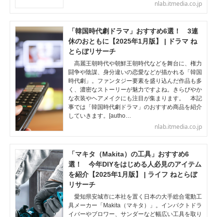
nlab.itmedia.co.jp
「韓国時代劇ドラマ」おすすめ6選！ 3連
休のおともに【2025年1月版】 | ドラマ ね
とらぼリサーチ
高麗王朝時代や朝鮮王朝時代などを舞台に、権力
闘争や陰謀、身分違いの恋愛などが描かれる「韓国
時代劇」。ファンタジー要素を盛り込んだ作品も多
く、濃密なストーリーが魅力ですよね。きらびやか
な衣装やヘアメイクにも注目が集まります。 本記
事では「韓国時代劇ドラマ」のおすすめ商品を紹介
していきます。[autho…
nlab.itmedia.co.jp
「マキタ（Makita）の工具」おすすめ6
選！ 今年DIYをはじめる人必見のアイテム
を紹介【2025年1月版】 | ライフ ねとらぼ
リサーチ
愛知県安城市に本社を置く日本の大手総合電動工
具メーカー「Makita（マキタ）」。インパクトドラ
イバーやブロワー、サンダーなど幅広い工具を取り