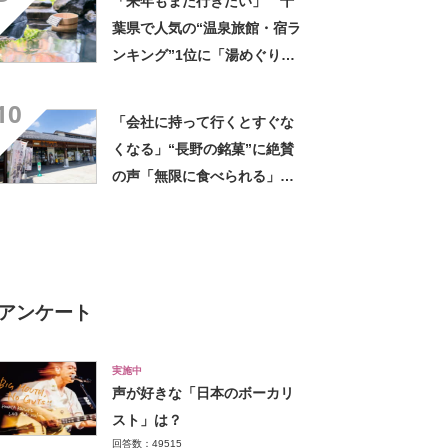
「来年もまた行きたい」 千
葉県で人気の“温泉旅館・宿ラ
ンキング”1位に「湯めぐりで
きるのが最高」「海と富士山
10
の絶景に感動」の声
「会社に持って行くとすぐな
くなる」“長野の銘菓”に絶賛
の声「無限に食べられる」
「もっと早く知りたかった」
アンケート
実施中
声が好きな「日本のボーカリ
スト」は？
回答数：49515