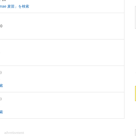
ginae 麦苗」を検索
0
5
ミ）
8
索
ミ）
1
索
advertisement