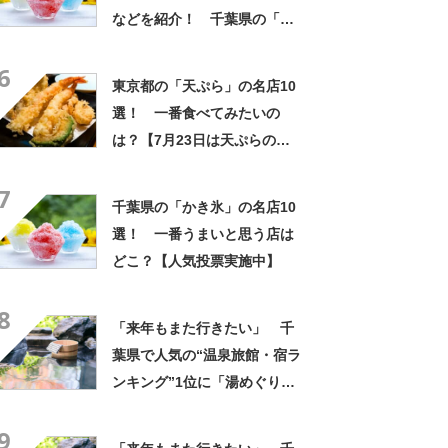
などを紹介！ 千葉県の「か
き氷」の名店10選！
6
東京都の「天ぷら」の名店10
選！ 一番食べてみたいの
は？【7月23日は天ぷらの
日】
7
千葉県の「かき氷」の名店10
選！ 一番うまいと思う店は
どこ？【人気投票実施中】
8
「来年もまた行きたい」 千
葉県で人気の“温泉旅館・宿ラ
ンキング”1位に「湯めぐりで
きるのが最高」「海と富士山
9
の絶景に感動」の声