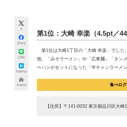
モノづくり技術者専門サイト
エレクトロ
X
ちょっと気になるネットの話題
第1位：大崎 幸楽（4.5pt／
Share
第1位は大崎1丁目の「大崎 幸楽」でした
LINE
他、「みそラーメン」や「広東麺」「タン
ーハンがセットになった「半チャンラーメ
hatena
食べログ
Home
【住所】〒141-0032 東京都品川区大崎1