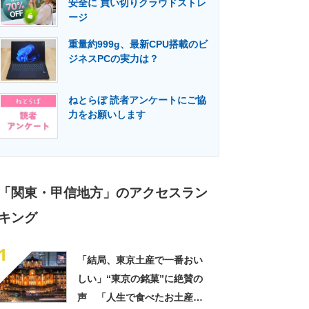
安全に 買い切りクラウドストレ
門メディア
建設×テクノロジーの最前線
ージ
重量約999g、最新CPU搭載のビ
ジネスPCの実力は？
ねとらぼ 読者アンケートにご協
力をお願いします
「関東・甲信地方」のアクセスラン
キング
1
「結局、東京土産で一番おい
しい」“東京の銘菓”に絶賛の
声 「人生で食べたお土産の