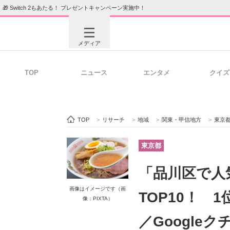
🎁 Switch 2もあたる！ プレゼントキャンペーン実施中！
メディア
TOP
ニュース
エンタメ
クイズ
注目記事を集めた総合ページ
ITの今
TOP
>
リサーチ
>
地域
>
関東・甲信地方
>
東京
ビジネスと働き方のヒント
AI活用
東京都
「品川区で人
ITエンジニア向け専門サイト
企業向けI
画像はイメージです（画
TOP10！ 
像：PIXTA）
／Google