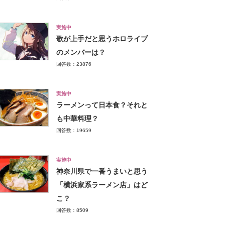
実施中
歌が上手だと思うホロライブ
のメンバーは？
回答数：23876
実施中
ラーメンって日本食？それと
も中華料理？
回答数：19659
実施中
神奈川県で一番うまいと思う
「横浜家系ラーメン店」はど
こ？
回答数：8509