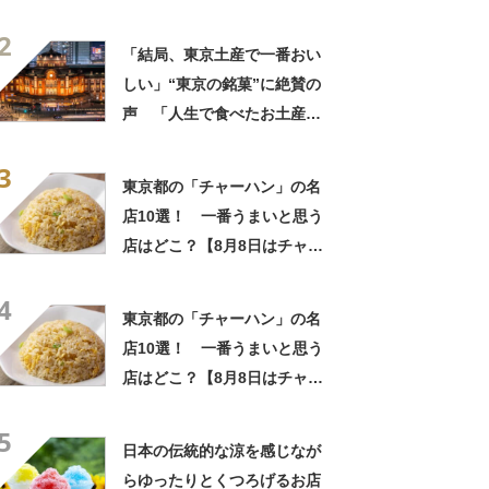
中でダントツで好き」「東京
2
に行くと必ず買う」「めっち
「結局、東京土産で一番おい
ゃリピしてます」
しい」“東京の銘菓”に絶賛の
声 「人生で食べたお土産の
中でダントツで好き」「東京
3
に行くと必ず買う」「めっち
東京都の「チャーハン」の名
ゃリピしてます」
店10選！ 一番うまいと思う
店はどこ？【8月8日はチャー
ハンの日！】
4
東京都の「チャーハン」の名
店10選！ 一番うまいと思う
店はどこ？【8月8日はチャー
ハンの日！】
5
日本の伝統的な涼を感じなが
らゆったりとくつろげるお店