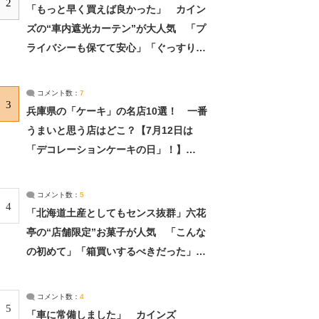
2
「もっと早く買えば良かった」 カイン
ズの“車内遮光カーテン”が大人気 「プ
ライバシーも保てて安心」「ぐっすり眠
れました」（2/2） | ライフ ねとらぼリ
サーチ：2ページ目
コメント数：
7
3
兵庫県の「ケーキ」の名店10選！ 一番
うまいと思う店はどこ？【7月12日は
「デコレーションケーキの日」！】
（2/4） | 兵庫県 ねとらぼリサーチ：2ペ
ージ目
コメント数：
5
4
「北海道土産としてもセンス抜群」六花
亭の“店舗限定”お菓子が人気 「こんな
の初めて」「箱買いするべきだった」
（1/2） | 北海道 ねとらぼリサーチ
コメント数：
4
5
「車に常備しました」 カインズ