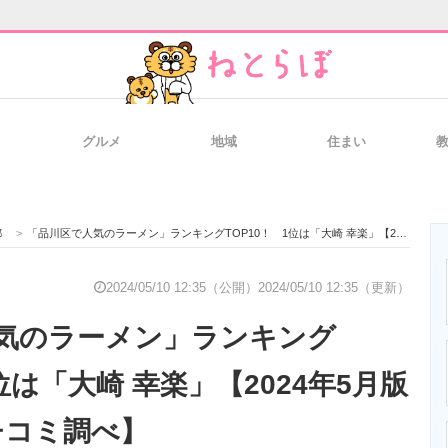
グルメ
地域
住まい
と未来を見通す
スマホと通信の最新トレンド
進化するPCとデ
都
>
「品川区で人気のラーメン」ランキングTOP10！ 1位は「大崎 幸楽」【2024年5月版／Googleクチコミ調べ】
のいまが分かる
企業ITのトレンドを詳説
経営リーダーの
2024/05/10 12:35（公開）
2024/05/10 12:35（更新）
気のラーメン」ランキング
T製品の総合サイト
IT製品の技術・比較・事例
製造業のIT導入
1位は「大崎 幸楽」【2024年5月版
クチコミ調べ】