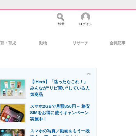
検索
ログイン
教育・育児
動物
リサーチ
会員記事
バイスの未来
好きが集まる 比べて選べる
- PR -
【iHerb】「迷ったらこれ！」
コミュニティ
マーケ×ITの今がよく分かる
みんなが"リピ買い"している人
気商品
スマホ2GBで月額850円～ 格安
・活用を支援
SIMをお得に使うキャンペーン
実施中！
スマホの写真／動画をもう一段