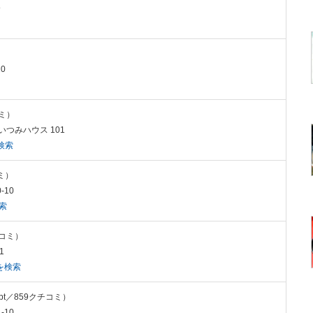
9
0
コミ）
 いつみハウス 101
検索
コミ）
-10
索
チコミ）
1
を検索
2pt／859クチコミ）
-10