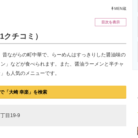
ニクス専門サイト
電子設計の基本と応用
エネルギーの専
MEN蔵
目次を表示
441クチコミ）
。昔ながらの町中華で、らーめんはすっきりした醤油味の
メン」などが食べられます。また、醤油ラーメンと半チャ
ン」も人気のメニューです。
で「大崎 幸楽」を検索
丁目19-9