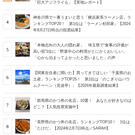
「巨大アジフライも」【実地レポート】
神奈川県で一番うまいと思う「横浜家系ラーメン店」ラ
4
ンキングTOP20！ 第1位は「ラーメン杉田家」【2024
年8月27日時点の投票結果】
「本物志向の大人の隠れ家」 埼玉県で“食事の評価が
5
高い宿”1位に「野菜中心の料理がとにかくおいしい」
「心から泊まってよかったと思いました」の声
【関東在住者に聞いた】買ってきてほしい「千葉県のお
6
土産」ランキングTOP25！ 第1位は「のこぎり山バウ
ムクーヘン（見波亭）」【2026年最新調査結果】
「群馬県のかつ丼の名店」10選！ あなたが好きなのは
7
どこ？【人気投票実施中】
「長野県のかつ丼の名店」ランキングTOP10！ 1位は
8
「たけだ」【2024年2月7日時点／SARAH】