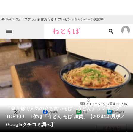
🎁 Switch 2と『スプラ』新作あたる！ プレゼントキャンペーン実施中
ねとらぼメニュー
TOP
ニュース
エンタメ
クイズ
グルメ
地域
住まい
教育・育児
動物
リサーチ
東京都
2024/05/14 12:00（公開）
画像はイメージです（画像：PIXTA）
会員記事
「東京都で人気の立ち食いそば・うどん」ランキング
X
Share
LINE
hatena
TOP10！ 1位は「うどん そば 加賀」【2024年5月版／
メディア
Googleクチコミ調べ】
目次を表示
注目記事を集めた総合ページ