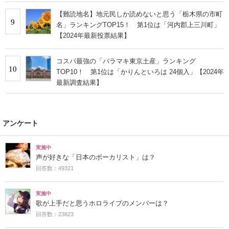
【難読地名】地元民しか読めないと思う「栃木県の市町
9
名」ランキングTOP15！ 第1位は「河内郡上三川町」
【2024年最新投票結果】
コスパ最強の「バラマキ東京土産」ランキング
10
TOP10！ 第1位は「かりんといろは 24個入」【2024年
最新調査結果】
アンケート
実施中
声が好きな「日本のボーカリスト」は？
回答数：49321
実施中
歌が上手だと思うホロライブのメンバーは？
回答数：23823