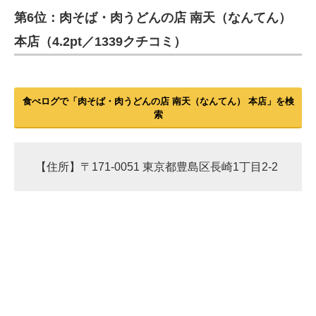
第6位：肉そば・肉うどんの店 南天（なんてん）
ITの今と未来を見通す
本店（4.2pt／1339クチコミ）
スマホと通信の最新トレンド
進化するPCとデバイスの未来
食べログで「肉そば・肉うどんの店 南天（なんてん） 本店」を検
索
好きが集まる 比べて選べる
ビジネスと働き方のヒント
【住所】〒171-0051 東京都豊島区長崎1丁目2-2
AI活用のいまが分かる
企業ITのトレンドを詳説
経営リーダーのコミュニティ
マーケ×ITの今がよく分かる
ITエンジニア向け専門サイト