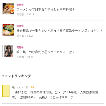
実施中
ラーメンって日本食？それとも中華料理？
回答数：19617
実施中
神奈川県で一番うまいと思う「横浜家系ラーメン店」はどこ？
回答数：8492
実施中
唯一無二の歌声だと思うボーカリストは？
回答数：8039
コメントランキング
コメント数：
20
1
一番好きな「韓国の男性俳優」は？【2026年版・人気投票実施
中】（投票結果） | 芸能人 ねとらぼリサーチ