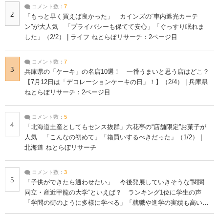
コメント数：
7
2
「もっと早く買えば良かった」 カインズの“車内遮光カーテ
ン”が大人気 「プライバシーも保てて安心」「ぐっすり眠れま
した」（2/2） | ライフ ねとらぼリサーチ：2ページ目
コメント数：
7
3
兵庫県の「ケーキ」の名店10選！ 一番うまいと思う店はどこ？
【7月12日は「デコレーションケーキの日」！】（2/4） | 兵庫県
ねとらぼリサーチ：2ページ目
コメント数：
5
4
「北海道土産としてもセンス抜群」六花亭の“店舗限定”お菓子が
人気 「こんなの初めて」「箱買いするべきだった」（1/2） |
北海道 ねとらぼリサーチ
コメント数：
3
5
「子供ができたら通わせたい」 今後発展していきそうな“関関
同立・産近甲龍の大学”といえば？ ランキング1位に学生の声
「学問の街のように多様に学べる」「就職や進学の実績も高い」
| 大学 ねとらぼリサーチ