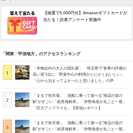
【抽選で5,000円分】Amazonギフトカードが
当たる！読者アンケート実施中
「関東・甲信地方」のアクセスランキング
「本物志向の大人の隠れ家」 埼玉県で“食事の評価が
1
高い宿”1位に「野菜中心の料理がとにかくおいしい」
「心から泊まってよかったと思いました」の声
「まるで魚市場」 漁船に乗って遊べる“海辺の道の
2
駅”がすごい「絶景海鮮丼」「伊勢海老が丸ごと一尾」
「巨大アジフライも」【実地レポート】
「まるで魚市場」 漁船に乗って遊べる“海辺の道の
3
駅”がすごい「絶景海鮮丼」「伊勢海老が丸ごと一尾」