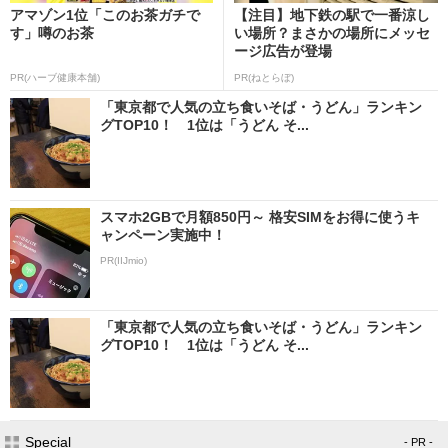
アマゾン1位「このお茶ガチで
【注目】地下鉄の駅で一番涼し
す」噂のお茶
い場所？まさかの場所にメッセ
ージ広告が登場
PR(ハーブ健康本舗)
PR(ねとらぼ)
「東京都で人気の立ち食いそば・うどん」ランキン
グTOP10！ 1位は「うどん そ...
スマホ2GBで月額850円～ 格安SIMをお得に使うキ
ャンペーン実施中！
PR(IIJmio)
「東京都で人気の立ち食いそば・うどん」ランキン
グTOP10！ 1位は「うどん そ...
Special
- PR -