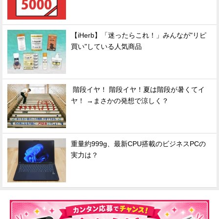
【iHerb】「迷ったらこれ！」みんなが"リピ
買い"している人気商品
階段イヤ！ 階段イヤ！夏は階段が暑くてイ
ヤ！ →まさかの発想で涼しく？
重量約999g、最新CPU搭載のビジネスPCの
実力は？