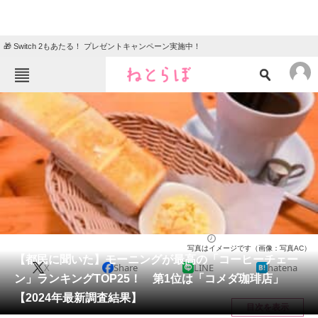
🎁 Switch 2もあたる！ プレゼントキャンペーン実施中！
ねとらぼメニュー
TOP
ニュース
エンタメ
クイズ
グルメ
地域
住まい
教育・育児
動物
リサーチ
チェーン店
2024/05/22 22:15（公開）
写真はイメージです（画像：写真AC）
会員記事
【都民に聞いた】モーニングが最高の「コーヒーチェー
X
Share
LINE
hatena
ン」ランキングTOP25！ 第1位は「コメダ珈琲店」
メディア
【2024年最新調査結果】
目次を表示
注目記事を集めた総合ページ