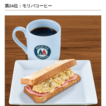
第24位：モリバコーヒー
ITの今と未来を見通す
スマホと通信の最新トレンド
進化するPCとデバイスの未来
好きが集まる 比べて選べる
ビジネスと働き方のヒント
AI活用のいまが分かる
企業ITのトレンドを詳説
経営リーダーのコミュニティ
マーケ×ITの今がよく分かる
ITエンジニア向け専門サイト