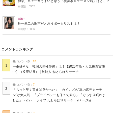
神奈川県で一番うまいと思う「横浜家系ラーメン店」はどこ？
回答数：8502
実施中
唯一無二の歌声だと思うボーカリストは？
回答数：8066
コメントランキング
コメント数：
20
1
一番好きな「韓国の男性俳優」は？【2026年版・人気投票実施
中】（投票結果） | 芸能人 ねとらぼリサーチ
コメント数：
7
2
「もっと早く買えば良かった」 カインズの“車内遮光カーテ
ン”が大人気 「プライバシーも保てて安心」「ぐっすり眠れま
した」（2/2） | ライフ ねとらぼリサーチ：2ページ目
コメント数：
7