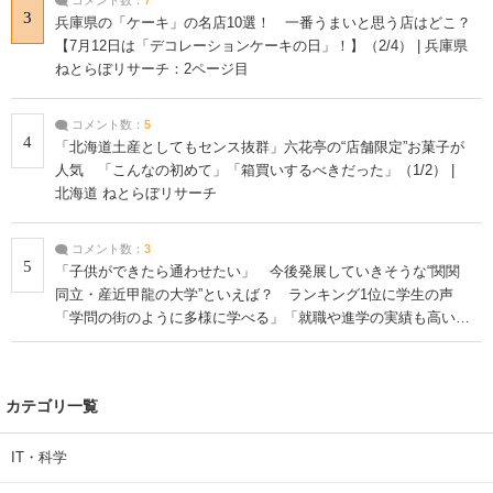
3
兵庫県の「ケーキ」の名店10選！ 一番うまいと思う店はどこ？
【7月12日は「デコレーションケーキの日」！】（2/4） | 兵庫県
ねとらぼリサーチ：2ページ目
コメント数：
5
4
「北海道土産としてもセンス抜群」六花亭の“店舗限定”お菓子が
人気 「こんなの初めて」「箱買いするべきだった」（1/2） |
北海道 ねとらぼリサーチ
コメント数：
3
5
「子供ができたら通わせたい」 今後発展していきそうな“関関
同立・産近甲龍の大学”といえば？ ランキング1位に学生の声
「学問の街のように多様に学べる」「就職や進学の実績も高い」
| 大学 ねとらぼリサーチ
カテゴリ一覧
IT・科学