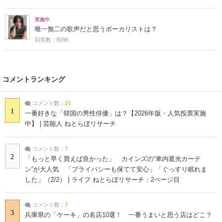
実施中
唯一無二の歌声だと思うボーカリストは？
回答数：8098
コメントランキング
コメント数：
21
1
一番好きな「韓国の男性俳優」は？【2026年版・人気投票実施
中】 | 芸能人 ねとらぼリサーチ
コメント数：
7
2
「もっと早く買えば良かった」 カインズの“車内遮光カーテ
ン”が大人気 「プライバシーも保てて安心」「ぐっすり眠れま
した」（2/2） | ライフ ねとらぼリサーチ：2ページ目
コメント数：
7
3
兵庫県の「ケーキ」の名店10選！ 一番うまいと思う店はどこ？