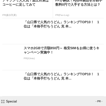
アマゾンで大人気！血圧対策は
FPが解説！Apple製品を分割手
コーヒーに足してみて
数料0円で入手する方法とは？
PR(森永乳業)
PR(Fav-Log)
「山口県で人気のうどん」ランキングTOP10！ 1
位は「本格手打ちうどん 克 本...
スマホ2GBで月額850円～ 格安SIMをお得に使うキ
ャンペーン実施中！
PR(IIJmio)
「山口県で人気のうどん」ランキングTOP10！ 1
位は「本格手打ちうどん 克 本...
Special
- PR -