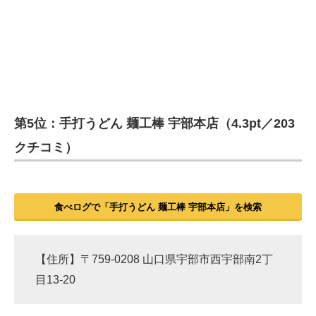
第5位：手打うどん 麺工棒 宇部本店（4.3pt／203
クチコミ）
食べログで「手打うどん 麺工棒 宇部本店」を検索
【住所】〒759-0208 山口県宇部市西宇部南2丁
目13-20