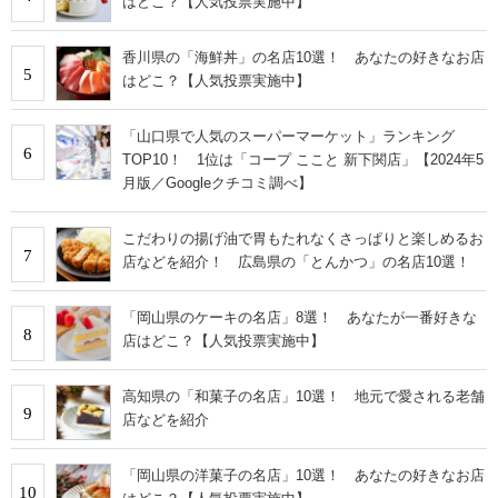
はどこ？【人気投票実施中】
香川県の「海鮮丼」の名店10選！ あなたの好きなお店
5
はどこ？【人気投票実施中】
「山口県で人気のスーパーマーケット」ランキング
6
TOP10！ 1位は「コープ ここと 新下関店」【2024年5
月版／Googleクチコミ調べ】
こだわりの揚げ油で胃もたれなくさっぱりと楽しめるお
7
店などを紹介！ 広島県の「とんかつ」の名店10選！
「岡山県のケーキの名店」8選！ あなたが一番好きな
8
店はどこ？【人気投票実施中】
高知県の「和菓子の名店」10選！ 地元で愛される老舗
9
店などを紹介
「岡山県の洋菓子の名店」10選！ あなたの好きなお店
10