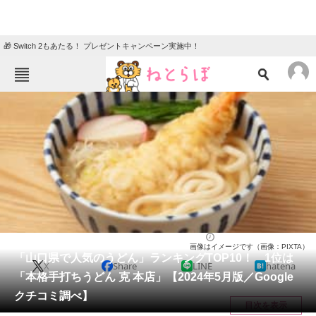
🎁 Switch 2もあたる！ プレゼントキャンペーン実施中！
ねとらぼメニュー
TOP
ニュース
エンタメ
クイズ
グルメ
地域
住まい
教育・育児
動物
リサーチ
山口県
2024/05/26 20:00（公開）
画像はイメージです（画像：PIXTA）
会員記事
「山口県で人気のうどん」ランキングTOP10！ 1位は
X
Share
LINE
hatena
「本格手打ちうどん 克 本店」【2024年5月版／Google
メディア
クチコミ調べ】
目次を表示
注目記事を集めた総合ページ