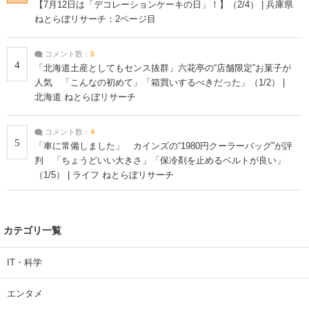
【7月12日は「デコレーションケーキの日」！】（2/4） | 兵庫県
ねとらぼリサーチ：2ページ目
コメント数：
5
4
「北海道土産としてもセンス抜群」六花亭の“店舗限定”お菓子が
人気 「こんなの初めて」「箱買いするべきだった」（1/2） |
北海道 ねとらぼリサーチ
コメント数：
4
5
「車に常備しました」 カインズの“1980円クーラーバッグ”が評
判 「ちょうどいい大きさ」「保冷剤を止めるベルトが良い」
（1/5） | ライフ ねとらぼリサーチ
カテゴリ一覧
IT・科学
エンタメ