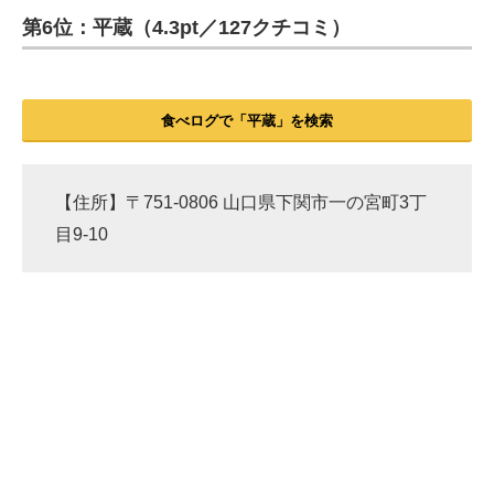
第6位：平蔵（4.3pt／127クチコミ）
ITの今と未来を見通す
スマホと通信の最新トレンド
食べログで「平蔵」を検索
進化するPCとデバイスの未来
好きが集まる 比べて選べる
【住所】〒751-0806 山口県下関市一の宮町3丁
目9-10
ビジネスと働き方のヒント
AI活用のいまが分かる
企業ITのトレンドを詳説
経営リーダーのコミュニティ
マーケ×ITの今がよく分かる
ITエンジニア向け専門サイト