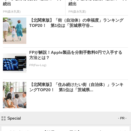
続出
続出
PR(森永乳業)
PR(森永乳業)
【北関東版】「街（自治体）の幸福度」ランキング
TOP20！ 第1位は「茨城県守谷...
FPが解説！Apple製品を分割手数料0円で入手する
方法とは？
PR(Fav-Log)
【北関東版】「住み続けたい街（自治体）」ランキ
ングTOP20！ 第1位は「茨城県...
Special
- PR -