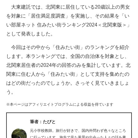
大東建託では、北関東に居住している20歳以上の男女
ITの今と未来を見通す
を対象に「居住満足度調査」を実施し、その結果を「い
い部屋ネット 住みたい街ランキング2024＜北関東版＞」
スマホと通信の最新トレンド
として発表しました。
進化するPCとデバイスの未来
今回はその中から「住みたい街」のランキングを紹介
好きが集まる 比べて選べる
します。本ランキングでは、全国の自治体を対象とし、
北関東居住者の2024年の回答のみを集計しています。北
ビジネスと働き方のヒント
関東に住む人から「住みたい街」として支持を集めたの
AI活用のいまが分かる
はどの街だったのでしょうか。さっそく見ていきましょ
う。
企業ITのトレンドを詳説
※本ページはアフィリエイトプログラムによる収益を得ています
経営リーダーのコミュニティ
マーケ×ITの今がよく分かる
筆者：たびと
元小学校教師。旅行が好きで、国内外問わず色々なところ
ITエンジニア向け専門サイト
に行っています。旅先で見た風景や出会った人々の話を書