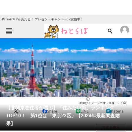
🎁 Switch 2もあたる！ プレゼントキャンペーン実施中！
ねとらぼメニュー
TOP
ニュース
エンタメ
クイズ
グルメ
地域
住まい
教育・育児
動物
リサーチ
住まい
2024/06/14 06:45（公開）
画像はイメージです（画像：PIXTA）
会員記事
【北関東在住者が選ぶ】「住みたい街」ランキング
X
Share
LINE
hatena
TOP10！ 第1位は「東京23区」【2024年最新調査結
メディア
果】
目次を表示
注目記事を集めた総合ページ