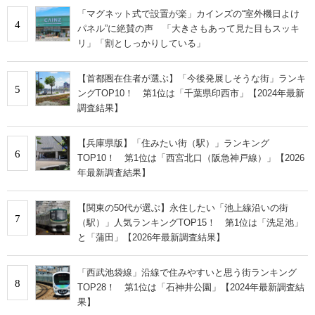
「マグネット式で設置が楽」カインズの“室外機日よけ
4
パネル”に絶賛の声 「大きさもあって見た目もスッキ
リ」「割としっかりしている」
【首都圏在住者が選ぶ】「今後発展しそうな街」ランキ
5
ングTOP10！ 第1位は「千葉県印西市」【2024年最新
調査結果】
【兵庫県版】「住みたい街（駅）」ランキング
6
TOP10！ 第1位は「西宮北口（阪急神戸線）」【2026
年最新調査結果】
【関東の50代が選ぶ】永住したい「池上線沿いの街
7
（駅）」人気ランキングTOP15！ 第1位は「洗足池」
と「蒲田」【2026年最新調査結果】
「西武池袋線」沿線で住みやすいと思う街ランキング
8
TOP28！ 第1位は「石神井公園」【2024年最新調査結
果】