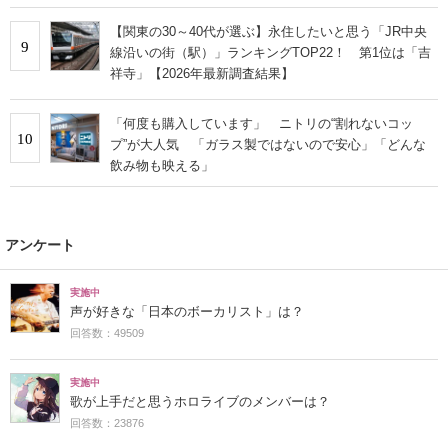
【関東の30～40代が選ぶ】永住したいと思う「JR中央
9
線沿いの街（駅）」ランキングTOP22！ 第1位は「吉
祥寺」【2026年最新調査結果】
「何度も購入しています」 ニトリの“割れないコッ
10
プ”が大人気 「ガラス製ではないので安心」「どんな
飲み物も映える」
アンケート
実施中
声が好きな「日本のボーカリスト」は？
回答数：49509
実施中
歌が上手だと思うホロライブのメンバーは？
回答数：23876