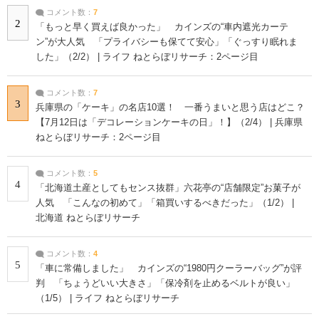
コメント数：
7
2
「もっと早く買えば良かった」 カインズの“車内遮光カーテ
ン”が大人気 「プライバシーも保てて安心」「ぐっすり眠れま
した」（2/2） | ライフ ねとらぼリサーチ：2ページ目
コメント数：
7
3
兵庫県の「ケーキ」の名店10選！ 一番うまいと思う店はどこ？
【7月12日は「デコレーションケーキの日」！】（2/4） | 兵庫県
ねとらぼリサーチ：2ページ目
コメント数：
5
4
「北海道土産としてもセンス抜群」六花亭の“店舗限定”お菓子が
人気 「こんなの初めて」「箱買いするべきだった」（1/2） |
北海道 ねとらぼリサーチ
コメント数：
4
5
「車に常備しました」 カインズの“1980円クーラーバッグ”が評
判 「ちょうどいい大きさ」「保冷剤を止めるベルトが良い」
（1/5） | ライフ ねとらぼリサーチ