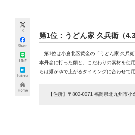
モノづくり技術者専門サイト
エレクトロ
X
ちょっと気になるネットの話題
第1位：うどん家 久兵衛（4.3
Share
第1位は小倉北区黄金の「うどん家 久兵衛
LINE
本丹念に打った麵と、こだわりの素材を使
らは麺がゆで上がるタイミングに合わせて
hatena
Home
【住所】〒802-0071 福岡県北九州市小