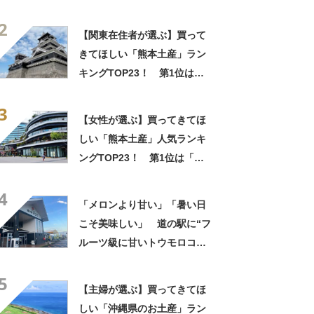
「いきなり団子」【2026年最
2
新調査結果】
【関東在住者が選ぶ】買って
きてほしい「熊本土産」ラン
キングTOP23！ 第1位は
「いきなり団子」【2026年最
3
新調査結果】
【女性が選ぶ】買ってきてほ
しい「熊本土産」人気ランキ
ングTOP23！ 第1位は「い
きなり団子」【2026年最新調
4
査結果】
「メロンより甘い」「暑い日
こそ美味しい」 道の駅に“フ
ルーツ級に甘いトウモロコ
シ”がずらり 「生でかじれ
5
る」「糖度18度超え」「朝市
【主婦が選ぶ】買ってきてほ
に大行列」
しい「沖縄県のお土産」ラン