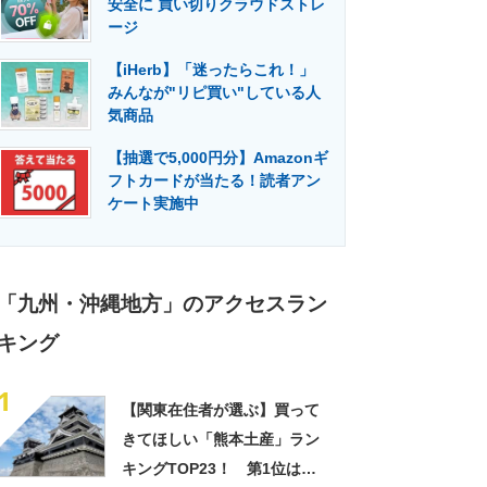
安全に 買い切りクラウドストレ
門メディア
建設×テクノロジーの最前線
ージ
【iHerb】「迷ったらこれ！」
みんなが"リピ買い"している人
気商品
【抽選で5,000円分】Amazonギ
フトカードが当たる！読者アン
ケート実施中
「九州・沖縄地方」のアクセスラン
キング
1
【関東在住者が選ぶ】買って
きてほしい「熊本土産」ラン
キングTOP23！ 第1位は