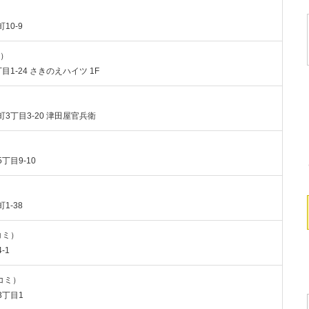
10-9
ミ）
目1-24 さきのえハイツ 1F
町3丁目3-20 津田屋官兵衛
丁目9-10
）
1-38
チコミ）
-1
チコミ）
3丁目1