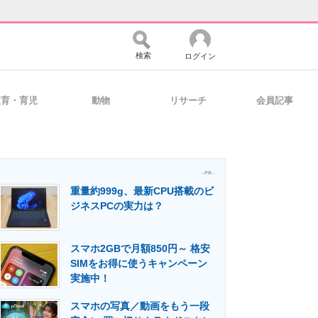
検索
ログイン
教育・育児
動物
リサーチ
会員記事
バイスの未来
好きが集まる 比べて選べる
- PR -
重量約999g、最新CPU搭載のビ
コミュニティ
マーケ×ITの今がよく分かる
ジネスPCの実力は？
スマホ2GBで月額850円～ 格安
・活用を支援
SIMをお得に使うキャンペーン
実施中！
スマホの写真／動画をもう一段