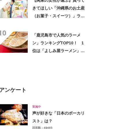
【関東の女性が選ぶ】買って
きてほしい「沖縄県のお土産
（お菓子・スイーツ）」ラン
キングTOP23！ 第1位は
10
「紅いもタルト（御菓子御
「鹿児島市で人気のラーメ
殿）」【2024年最新調査結
ン」ランキングTOP10！ 1
果】
位は「よしみ屋ラーメン」
【2024年6月版／Googleクチ
コミ調べ】
アンケート
実施中
声が好きな「日本のボーカリ
スト」は？
回答数：49465