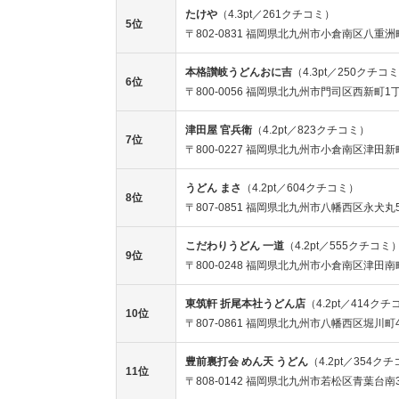
たけや
（4.3pt／261クチコミ）
5位
〒802-0831 福岡県北九州市小倉南区八重洲町
本格讃岐うどんおに吉
（4.3pt／250クチコ
6位
〒800-0056 福岡県北九州市門司区西新町1丁
津田屋 官兵衛
（4.2pt／823クチコミ）
7位
〒800-0227 福岡県北九州市小倉南区津田新
うどん まさ
（4.2pt／604クチコミ）
8位
〒807-0851 福岡県北九州市八幡西区永犬丸5
こだわりうどん 一道
（4.2pt／555クチコミ
9位
〒800-0248 福岡県北九州市小倉南区津田南町
東筑軒 折尾本社うどん店
（4.2pt／414ク
10位
〒807-0861 福岡県北九州市八幡西区堀川町4
豊前裏打会 めん天 うどん
（4.2pt／354ク
11位
〒808-0142 福岡県北九州市若松区青葉台南