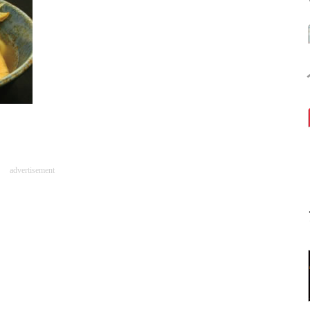
advertisement