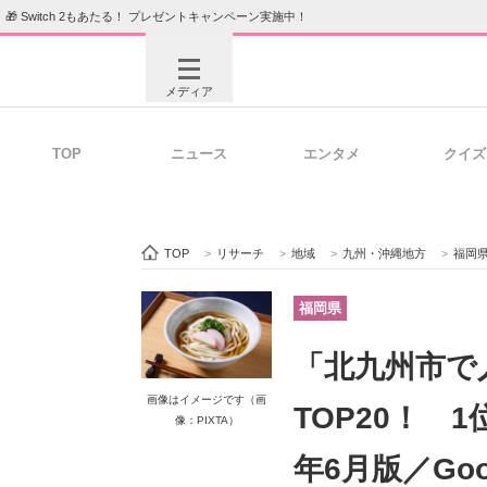
🎁 Switch 2もあたる！ プレゼントキャンペーン実施中！
メディア
TOP
ニュース
エンタメ
クイズ
注目記事を集めた総合ページ
ITの今
TOP
>
リサーチ
>
地域
>
九州・沖縄地方
>
福岡
ビジネスと働き方のヒント
AI活用
福岡県
「北九州市で
ITエンジニア向け専門サイト
企業向けI
画像はイメージです（画
TOP20！ 
像：PIXTA）
年6月版／Go