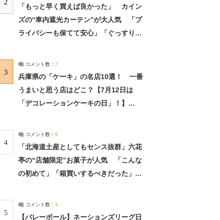
2
「もっと早く買えば良かった」 カイン
ズの“車内遮光カーテン”が大人気 「プ
ライバシーも保てて安心」「ぐっすり眠
れました」（2/2） | ライフ ねとらぼリ
サーチ：2ページ目
コメント数：
7
3
兵庫県の「ケーキ」の名店10選！ 一番
うまいと思う店はどこ？【7月12日は
「デコレーションケーキの日」！】
（2/4） | 兵庫県 ねとらぼリサーチ：2ペ
ージ目
コメント数：
5
4
「北海道土産としてもセンス抜群」六花
亭の“店舗限定”お菓子が人気 「こんな
の初めて」「箱買いするべきだった」
（1/2） | 北海道 ねとらぼリサーチ
コメント数：
3
5
【バレーボール】ネーションズリーグ日