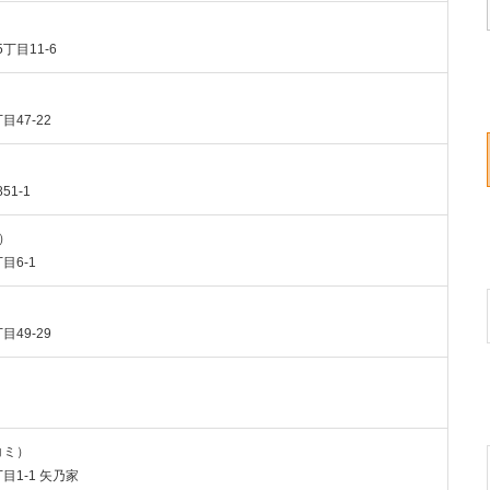
丁目11-6
目47-22
51-1
ミ）
目6-1
目49-29
チコミ）
目1-1 矢乃家