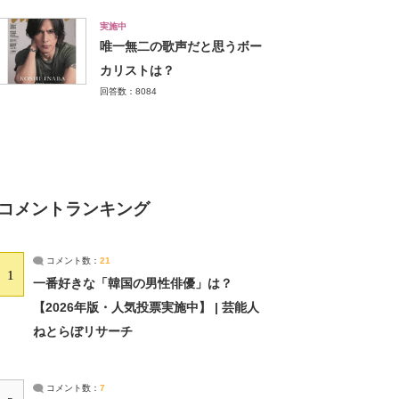
実施中
唯一無二の歌声だと思うボー
カリストは？
回答数：8084
コメントランキング
コメント数：
21
1
一番好きな「韓国の男性俳優」は？
【2026年版・人気投票実施中】 | 芸能人
ねとらぼリサーチ
コメント数：
7