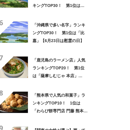
キングTOP30！ 第1位は
「紅いも生タルト 沖縄きらり
6
（御菓子御殿）」【2026年最
「沖縄県で多い名字」ランキ
新調査結果】
ングTOP30！ 第1位は「比
嘉」【6月23日は慰霊の日】
7
「鹿児島のラーメン店」人気
ランキングTOP20！ 第1位
は「薩摩しむじゃ 本店」
【2024年1月18日時点の評価
8
／ラーメンデータベース】
「熊本県で人気の和菓子」ラ
ンキングTOP10！ 1位は
「わらび餅専門店 門藤 熊本八
代店」【2024年3月版／
9
Googleクチコミ調べ】