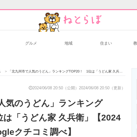
グルメ
地域
住まい
と未来を見通す
スマホと通信の最新トレンド
進化するPCとデ
県
>
「北九州市で人気のうどん」ランキングTOP20！ 1位は「うどん家 久兵衛」【2024年6月版／Googleクチコミ調べ】
のいまが分かる
企業ITのトレンドを詳説
経営リーダーの
2024/06/08 20:50（公開）
2024/06/08 20:50（更新）
人気のうどん」ランキング
T製品の総合サイト
IT製品の技術・比較・事例
製造業のIT導入
1位は「うどん家 久兵衛」【2024
ogleクチコミ調べ】