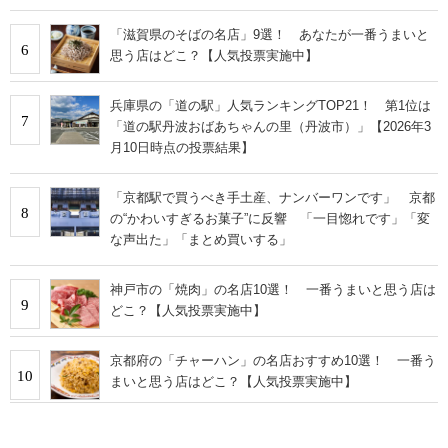
「滋賀県のそばの名店」9選！ あなたが一番うまいと
6
思う店はどこ？【人気投票実施中】
兵庫県の「道の駅」人気ランキングTOP21！ 第1位は
7
「道の駅丹波おばあちゃんの里（丹波市）」【2026年3
月10日時点の投票結果】
「京都駅で買うべき手土産、ナンバーワンです」 京都
8
の“かわいすぎるお菓子”に反響 「一目惚れです」「変
な声出た」「まとめ買いする」
神戸市の「焼肉」の名店10選！ 一番うまいと思う店は
9
どこ？【人気投票実施中】
京都府の「チャーハン」の名店おすすめ10選！ 一番う
10
まいと思う店はどこ？【人気投票実施中】