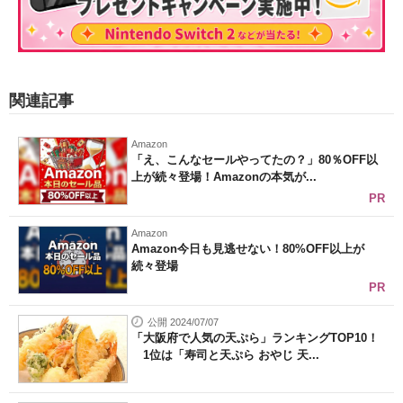
関連記事
Amazon
「え、こんなセールやってたの？」80％OFF以
上が続々登場！Amazonの本気が...
PR
Amazon
Amazon今日も見逃せない！80%OFF以上が
続々登場
PR
公開 2024/07/07
「大阪府で人気の天ぷら」ランキングTOP10！
1位は「寿司と天ぷら おやじ 天...