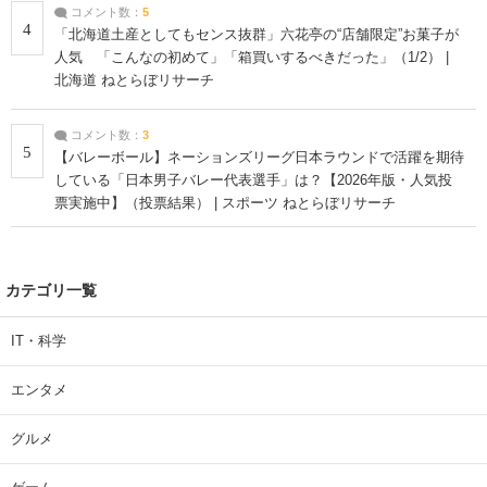
コメント数：
5
4
「北海道土産としてもセンス抜群」六花亭の“店舗限定”お菓子が
人気 「こんなの初めて」「箱買いするべきだった」（1/2） |
北海道 ねとらぼリサーチ
コメント数：
3
5
【バレーボール】ネーションズリーグ日本ラウンドで活躍を期待
している「日本男子バレー代表選手」は？【2026年版・人気投
票実施中】（投票結果） | スポーツ ねとらぼリサーチ
カテゴリ一覧
IT・科学
エンタメ
グルメ