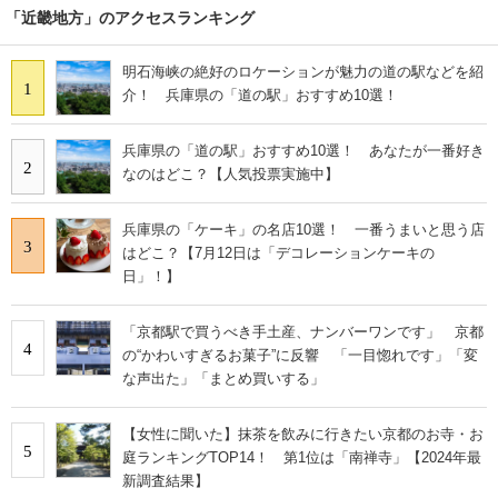
「近畿地方」のアクセスランキング
明石海峡の絶好のロケーションが魅力の道の駅などを紹
1
介！ 兵庫県の「道の駅」おすすめ10選！
兵庫県の「道の駅」おすすめ10選！ あなたが一番好き
2
なのはどこ？【人気投票実施中】
兵庫県の「ケーキ」の名店10選！ 一番うまいと思う店
3
はどこ？【7月12日は「デコレーションケーキの
日」！】
「京都駅で買うべき手土産、ナンバーワンです」 京都
4
の“かわいすぎるお菓子”に反響 「一目惚れです」「変
な声出た」「まとめ買いする」
【女性に聞いた】抹茶を飲みに行きたい京都のお寺・お
5
庭ランキングTOP14！ 第1位は「南禅寺」【2024年最
新調査結果】