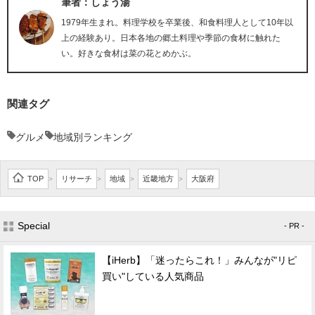
筆者：しょう湯
1979年生まれ。料理学校を卒業後、和食料理人として10年以
上の経験あり。日本各地の郷土料理や季節の食材に触れた
い。好きな食材は菜の花とめかぶ。
関連タグ
グルメ
地域別ランキング
TOP
リサーチ
地域
近畿地方
大阪府
>
>
>
>
Special
- PR -
【iHerb】「迷ったらこれ！」みんなが"リピ
買い"している人気商品