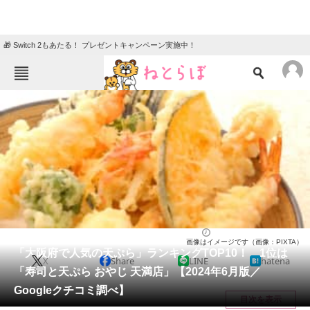
🎁 Switch 2もあたる！ プレゼントキャンペーン実施中！
ねとらぼメニュー
TOP
ニュース
エンタメ
クイズ
グルメ
地域
住まい
教育・育児
動物
リサーチ
大阪府
2024/06/07 15:05（公開）
画像はイメージです（画像：PIXTA）
会員記事
「大阪府で人気の天ぷら」ランキングTOP10！ 1位は
X
Share
LINE
hatena
「寿司と天ぷら おやじ 天満店」【2024年6月版／
メディア
Googleクチコミ調べ】
目次を表示
注目記事を集めた総合ページ