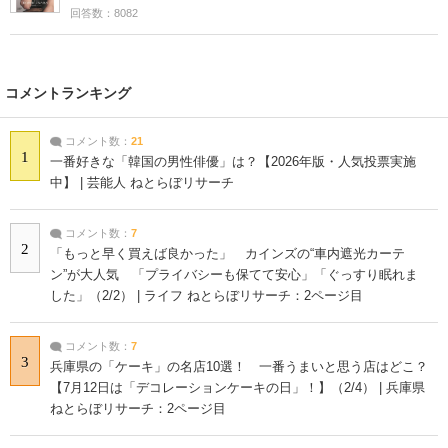
回答数：8082
コメントランキング
コメント数：
21
1
一番好きな「韓国の男性俳優」は？【2026年版・人気投票実施
中】 | 芸能人 ねとらぼリサーチ
コメント数：
7
2
「もっと早く買えば良かった」 カインズの“車内遮光カーテ
ン”が大人気 「プライバシーも保てて安心」「ぐっすり眠れま
した」（2/2） | ライフ ねとらぼリサーチ：2ページ目
コメント数：
7
3
兵庫県の「ケーキ」の名店10選！ 一番うまいと思う店はどこ？
【7月12日は「デコレーションケーキの日」！】（2/4） | 兵庫県
ねとらぼリサーチ：2ページ目