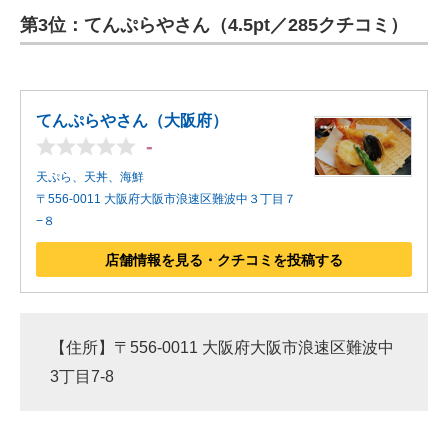
第3位：てんぷらやさん（4.5pt／285クチコミ）
ITの今と未来を見通す
スマホと通信の最新トレンド
てんぷらやさん（大阪府）
進化するPCとデバイスの未来
-
好きが集まる 比べて選べる
天ぷら、天丼、海鮮
〒556-0011 大阪府大阪市浪速区難波中３丁目７
ビジネスと働き方のヒント
−８
AI活用のいまが分かる
店舗情報を見る・クチコミを投稿する
企業ITのトレンドを詳説
経営リーダーのコミュニティ
【住所】〒556-0011 大阪府大阪市浪速区難波中
3丁目7-8
マーケ×ITの今がよく分かる
ITエンジニア向け専門サイト