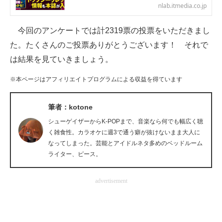
nlab.itmedia.co.jp
企業向けIT製品の総合サイト
今回のアンケートでは計2319票の投票をいただきまし
IT製品の技術・比較・事例
た。たくさんのご投票ありがとうございます！ それで
製造業のIT導入・活用を支援
は結果を見ていきましょう。
モノづくり技術者専門サイト
※本ページはアフィリエイトプログラムによる収益を得ています
エレクトロニクス専門サイト
筆者：kotone
電子設計の基本と応用
シューゲイザーからK-POPまで、音楽なら何でも幅広く聴
く雑食性。カラオケに週3で通う癖が抜けないまま大人に
エネルギーの専門メディア
なってしまった。芸能とアイドルネタ多めのベッドルーム
ライター、ピース。
建設×テクノロジーの最前線
advertisement
ちょっと気になるネットの話題