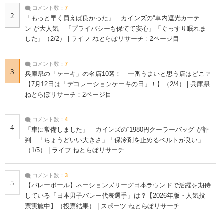
コメント数：
7
2
「もっと早く買えば良かった」 カインズの“車内遮光カーテ
ン”が大人気 「プライバシーも保てて安心」「ぐっすり眠れま
した」（2/2） | ライフ ねとらぼリサーチ：2ページ目
コメント数：
7
3
兵庫県の「ケーキ」の名店10選！ 一番うまいと思う店はどこ？
【7月12日は「デコレーションケーキの日」！】（2/4） | 兵庫県
ねとらぼリサーチ：2ページ目
コメント数：
4
4
「車に常備しました」 カインズの“1980円クーラーバッグ”が評
判 「ちょうどいい大きさ」「保冷剤を止めるベルトが良い」
（1/5） | ライフ ねとらぼリサーチ
コメント数：
3
5
【バレーボール】ネーションズリーグ日本ラウンドで活躍を期待
している「日本男子バレー代表選手」は？【2026年版・人気投
票実施中】（投票結果） | スポーツ ねとらぼリサーチ