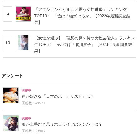
「アクションがうまいと思う女性俳優」ランキング
9
TOP19！ 1位は「綾瀬はるか」【2022年最新調査結
果】
【女性が選ぶ】「理想の鼻を持つ女性芸能人」ランキン
10
グTOP6！ 第1位は「北川景子」【2023年最新調査結
果】
アンケート
実施中
声が好きな「日本のボーカリスト」は？
回答数：49579
実施中
歌が上手だと思うホロライブのメンバーは？
回答数：23906