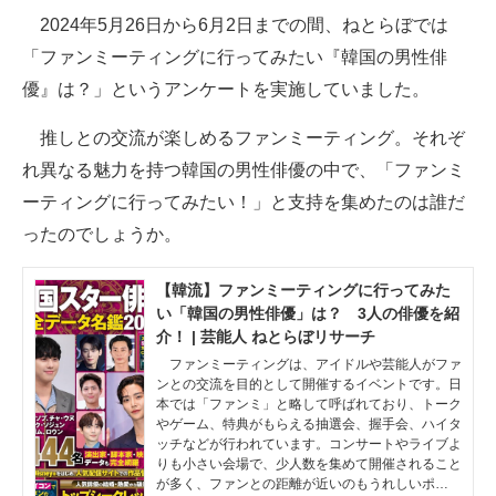
2024年5月26日から6月2日までの間、ねとらぼでは
ITの今と未来を見通す
「ファンミーティングに行ってみたい『韓国の男性俳
優』は？」というアンケートを実施していました。
スマホと通信の最新トレンド
推しとの交流が楽しめるファンミーティング。それぞ
進化するPCとデバイスの未来
れ異なる魅力を持つ韓国の男性俳優の中で、「ファンミ
好きが集まる 比べて選べる
ーティングに行ってみたい！」と支持を集めたのは誰だ
ったのでしょうか。
ビジネスと働き方のヒント
AI活用のいまが分かる
【韓流】ファンミーティングに行ってみた
い「韓国の男性俳優」は？ 3人の俳優を紹
企業ITのトレンドを詳説
介！ | 芸能人 ねとらぼリサーチ
ファンミーティングは、アイドルや芸能人がファ
経営リーダーのコミュニティ
ンとの交流を目的として開催するイベントです。日
本では「ファンミ」と略して呼ばれており、トーク
やゲーム、特典がもらえる抽選会、握手会、ハイタ
マーケ×ITの今がよく分かる
ッチなどが行われています。コンサートやライブよ
りも小さい会場で、少人数を集めて開催されること
ITエンジニア向け専門サイト
が多く、ファンとの距離が近いのもうれしいポ…