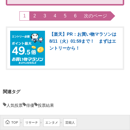
1
2
3
4
5
6
次のページ
【楽天】PR：お買い物マラソンは
8/11（火）01:59まで！ まずはエ
ントリーから！
関連タグ
人気投票
俳優
投票結果
TOP
リサーチ
エンタメ
芸能人
>
>
>