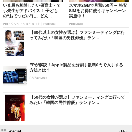
いま最も相談したい保育士・て
スマホ2GBで月額850円～ 格安
ぃ先生がアドバイス！ 子ども
SIMをお得に使うキャンペーン
の“おてつだい”に、どん...
実施中！
PR(アタック・キュキュット｜Hugkum)
PR(IIJmio)
【60代以上の女性が選ぶ】ファンミーティングに行
ってみたい「韓国の男性俳優」ラン...
FPが解説！Apple製品を分割手数料0円で入手する
方法とは？
PR(Fav-Log)
【50代の女性が選ぶ】ファンミーティングに行って
みたい「韓国の男性俳優」ランキン...
Special
- PR -