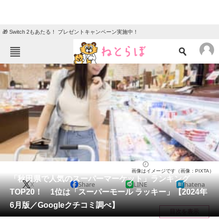
🎁 Switch 2もあたる！ プレゼントキャンペーン実施中！
ねとらぼメニュー
TOP
ニュース
エンタメ
クイズ
グルメ
地域
住まい
教育・育児
動物
リサーチ
秋田県
2024/06/10 14:35（公開）
画像はイメージです（画像：PIXTA）
会員記事
「秋田県で人気のスーパーマーケット」ランキング
X
Share
LINE
hatena
TOP20！ 1位は「スーパーモール ラッキー」【2024年
メディア
6月版／Googleクチコミ調べ】
目次を表示
注目記事を集めた総合ページ