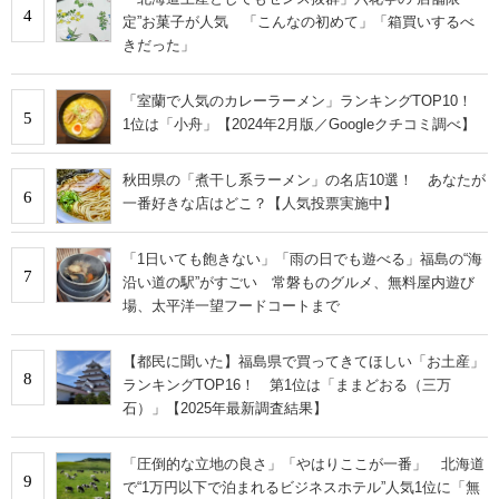
4
定”お菓子が人気 「こんなの初めて」「箱買いするべ
きだった」
「室蘭で人気のカレーラーメン」ランキングTOP10！
5
1位は「小舟」【2024年2月版／Googleクチコミ調べ】
秋田県の「煮干し系ラーメン」の名店10選！ あなたが
6
一番好きな店はどこ？【人気投票実施中】
「1日いても飽きない」「雨の日でも遊べる」福島の“海
7
沿い道の駅”がすごい 常磐ものグルメ、無料屋内遊び
場、太平洋一望フードコートまで
【都民に聞いた】福島県で買ってきてほしい「お土産」
8
ランキングTOP16！ 第1位は「ままどおる（三万
石）」【2025年最新調査結果】
「圧倒的な立地の良さ」「やはりここが一番」 北海道
9
で“1万円以下で泊まれるビジネスホテル”人気1位に「無