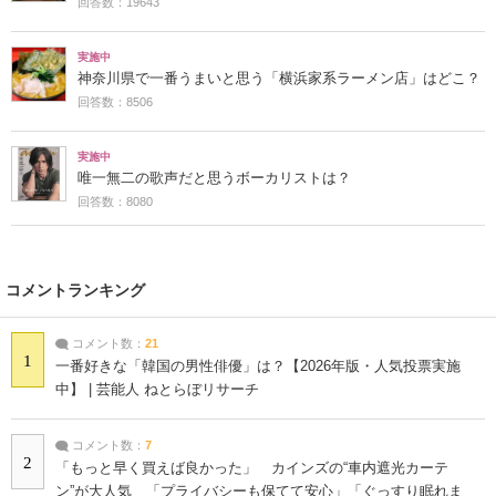
回答数：19643
実施中
神奈川県で一番うまいと思う「横浜家系ラーメン店」はどこ？
回答数：8506
実施中
唯一無二の歌声だと思うボーカリストは？
回答数：8080
コメントランキング
コメント数：
21
1
一番好きな「韓国の男性俳優」は？【2026年版・人気投票実施
中】 | 芸能人 ねとらぼリサーチ
コメント数：
7
2
「もっと早く買えば良かった」 カインズの“車内遮光カーテ
ン”が大人気 「プライバシーも保てて安心」「ぐっすり眠れま