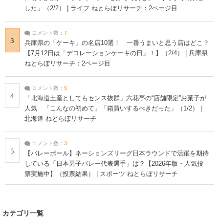
した」（2/2） | ライフ ねとらぼリサーチ：2ページ目
コメント数：
7
3
兵庫県の「ケーキ」の名店10選！ 一番うまいと思う店はどこ？
【7月12日は「デコレーションケーキの日」！】（2/4） | 兵庫県
ねとらぼリサーチ：2ページ目
コメント数：
5
4
「北海道土産としてもセンス抜群」六花亭の“店舗限定”お菓子が
人気 「こんなの初めて」「箱買いするべきだった」（1/2） |
北海道 ねとらぼリサーチ
コメント数：
3
5
【バレーボール】ネーションズリーグ日本ラウンドで活躍を期待
している「日本男子バレー代表選手」は？【2026年版・人気投
票実施中】（投票結果） | スポーツ ねとらぼリサーチ
カテゴリ一覧