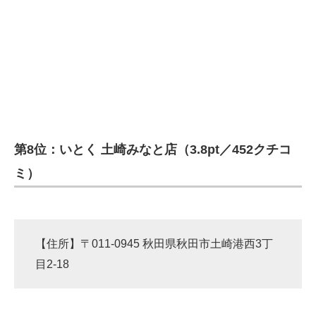
第8位：いとく 土崎みなと店（3.8pt／452クチコ
ミ）
【住所】〒011-0945 秋田県秋田市土崎港西3丁
目2-18