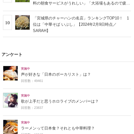
料の朝食サービスがうれしい」「大浴場もあるので疲れ
が取れます！」の声
「宮城県のチャーハンの名店」ランキングTOP10！ 1
10
位は「中華そば いぶし」【2024年2月9日時点／
SARAH】
アンケート
実施中
声が好きな「日本のボーカリスト」は？
回答数：49461
実施中
歌が上手だと思うホロライブのメンバーは？
回答数：23837
実施中
ラーメンって日本食？それとも中華料理？