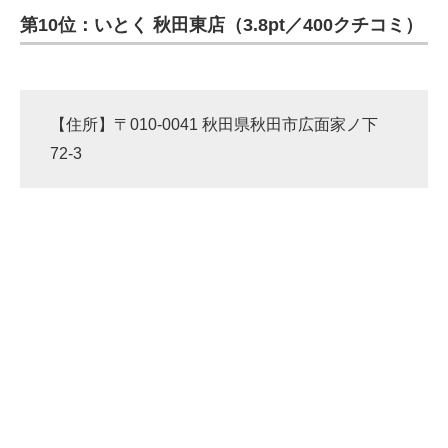
第10位：いとく 秋田東店（3.8pt／400クチコミ）
ITの今と未来を見通す
スマホと通信の最新トレンド
【住所】〒010-0041 秋田県秋田市広面家ノ下
進化するPCとデバイスの未来
72-3
好きが集まる 比べて選べる
ビジネスと働き方のヒント
AI活用のいまが分かる
企業ITのトレンドを詳説
経営リーダーのコミュニティ
マーケ×ITの今がよく分かる
ITエンジニア向け専門サイト