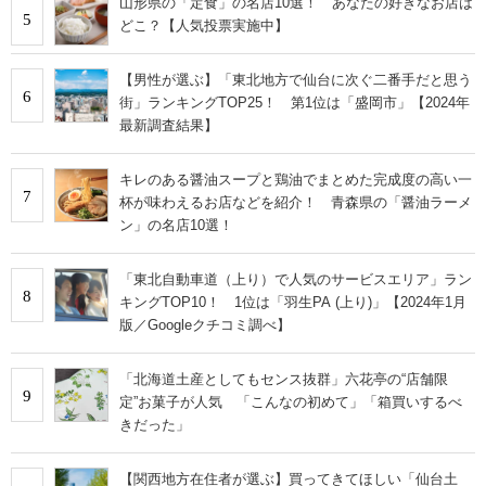
山形県の「定食」の名店10選！ あなたの好きなお店は
5
どこ？【人気投票実施中】
【男性が選ぶ】「東北地方で仙台に次ぐ二番手だと思う
6
街」ランキングTOP25！ 第1位は「盛岡市」【2024年
最新調査結果】
キレのある醤油スープと鶏油でまとめた完成度の高い一
7
杯が味わえるお店などを紹介！ 青森県の「醤油ラーメ
ン」の名店10選！
「東北自動車道（上り）で人気のサービスエリア」ラン
8
キングTOP10！ 1位は「羽生PA (上り)」【2024年1月
版／Googleクチコミ調べ】
「北海道土産としてもセンス抜群」六花亭の“店舗限
9
定”お菓子が人気 「こんなの初めて」「箱買いするべ
きだった」
【関西地方在住者が選ぶ】買ってきてほしい「仙台土