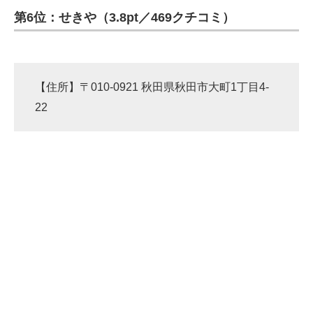
第6位：せきや（3.8pt／469クチコミ）
ITの今と未来を見通す
スマホと通信の最新トレンド
【住所】〒010-0921 秋田県秋田市大町1丁目4-
進化するPCとデバイスの未来
22
好きが集まる 比べて選べる
ビジネスと働き方のヒント
AI活用のいまが分かる
企業ITのトレンドを詳説
経営リーダーのコミュニティ
マーケ×ITの今がよく分かる
ITエンジニア向け専門サイト