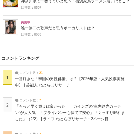
神奈川県で一番うまいと思う「横浜家系ラーメン店」はどこ？
回答数：8507
実施中
唯一無二の歌声だと思うボーカリストは？
回答数：8085
コメントランキング
コメント数：
21
1
一番好きな「韓国の男性俳優」は？【2026年版・人気投票実施
中】 | 芸能人 ねとらぼリサーチ
コメント数：
7
2
「もっと早く買えば良かった」 カインズの“車内遮光カーテ
ン”が大人気 「プライバシーも保てて安心」「ぐっすり眠れま
した」（2/2） | ライフ ねとらぼリサーチ：2ページ目
コメント数：
7