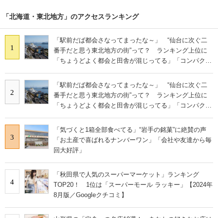
「北海道・東北地方」のアクセスランキング
「駅前だば都会さなってまったな～」 “仙台に次ぐ二
1
番手だと思う東北地方の街”って？ ランキング上位に
「ちょうどよく都会と田舎が混じってる」「コンパクト
にまとまったいい街」の声
「駅前だば都会さなってまったな～」 “仙台に次ぐ二
2
番手だと思う東北地方の街”って？ ランキング上位に
「ちょうどよく都会と田舎が混じってる」「コンパクト
にまとまったいい街」の声
「気づくと1箱全部食べてる」“岩手の銘菓”に絶賛の声
3
「お土産で喜ばれるナンバーワン」「会社や友達から毎
回大好評」
「秋田県で人気のスーパーマーケット」ランキング
4
TOP20！ 1位は「スーパーモール ラッキー」【2024年
8月版／Googleクチコミ】