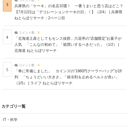
3
兵庫県の「ケーキ」の名店10選！ 一番うまいと思う店はどこ？
【7月12日は「デコレーションケーキの日」！】（2/4） | 兵庫県
ねとらぼリサーチ：2ページ目
コメント数：
5
4
「北海道土産としてもセンス抜群」六花亭の“店舗限定”お菓子が
人気 「こんなの初めて」「箱買いするべきだった」（1/2） |
北海道 ねとらぼリサーチ
コメント数：
4
5
「車に常備しました」 カインズの“1980円クーラーバッグ”が評
判 「ちょうどいい大きさ」「保冷剤を止めるベルトが良い」
（1/5） | ライフ ねとらぼリサーチ
カテゴリ一覧
IT・科学