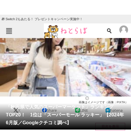
🎁 Switch 2もあたる！ プレゼントキャンペーン実施中！
ねとらぼメニュー
TOP
ニュース
エンタメ
クイズ
グルメ
地域
住まい
教育・育児
動物
リサーチ
秋田県
2024/06/10 14:35（公開）
画像はイメージです（画像：PIXTA）
会員記事
「秋田県で人気のスーパーマーケット」ランキング
X
Share
LINE
hatena
TOP20！ 1位は「スーパーモール ラッキー」【2024年
メディア
6月版／Googleクチコミ調べ】
目次を表示
注目記事を集めた総合ページ