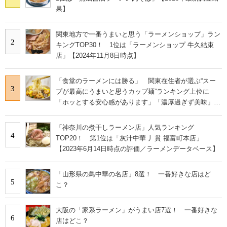
果】
関東地方で一番うまいと思う「ラーメンショップ」ラン
2
キングTOP30！ 1位は「ラーメンショップ 牛久結束
店」【2024年11月8日時点】
「食堂のラーメンには勝る」 関東在住者が選ぶ“スー
3
プが最高にうまいと思うカップ麺”ランキング上位に
「ホッとする安心感があります」「濃厚過ぎず美味」の
声
「神奈川の煮干しラーメン店」人気ランキング
4
TOP20！ 第1位は「灰汁中華 丿貫 福富町本店」
【2023年6月14日時点の評価／ラーメンデータベース】
「山形県の鳥中華の名店」8選！ 一番好きな店はど
5
こ？
大阪の「家系ラーメン」がうまい店7選！ 一番好きな
6
店はどこ？