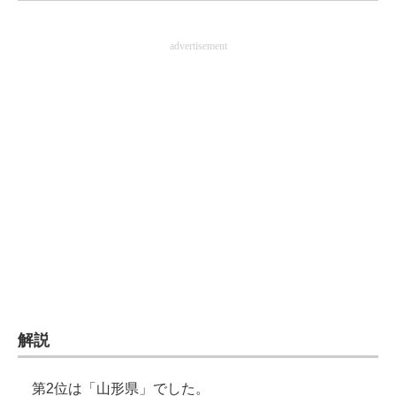
企業向けIT製品の総合サイト
advertisement
IT製品の技術・比較・事例
製造業のIT導入・活用を支援
モノづくり技術者専門サイト
エレクトロニクス専門サイト
電子設計の基本と応用
エネルギーの専門メディア
建設×テクノロジーの最前線
ちょっと気になるネットの話題
解説
第2位は「山形県」でした。