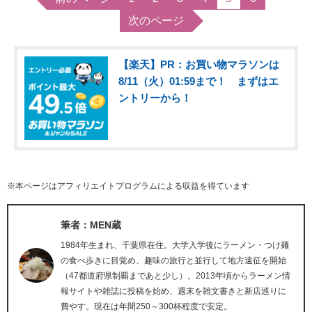
次のページ
【楽天】PR：お買い物マラソンは
8/11（火）01:59まで！ まずはエ
ントリーから！
※本ページはアフィリエイトプログラムによる収益を得ています
筆者：MEN蔵
1984年生まれ、千葉県在住。大学入学後にラーメン・つけ麺
の食べ歩きに目覚め、趣味の旅行と並行して地方遠征を開始
（47都道府県制覇まであと少し）。2013年頃からラーメン情
報サイトや雑誌に投稿を始め、週末を雑文書きと新店巡りに
費やす。現在は年間250～300杯程度で安定。