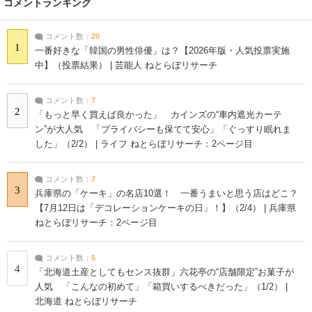
コメントランキング
コメント数：
20
1
一番好きな「韓国の男性俳優」は？【2026年版・人気投票実施
中】（投票結果） | 芸能人 ねとらぼリサーチ
コメント数：
7
2
「もっと早く買えば良かった」 カインズの“車内遮光カーテ
ン”が大人気 「プライバシーも保てて安心」「ぐっすり眠れま
した」（2/2） | ライフ ねとらぼリサーチ：2ページ目
コメント数：
7
3
兵庫県の「ケーキ」の名店10選！ 一番うまいと思う店はどこ？
【7月12日は「デコレーションケーキの日」！】（2/4） | 兵庫県
ねとらぼリサーチ：2ページ目
コメント数：
5
4
「北海道土産としてもセンス抜群」六花亭の“店舗限定”お菓子が
人気 「こんなの初めて」「箱買いするべきだった」（1/2） |
北海道 ねとらぼリサーチ