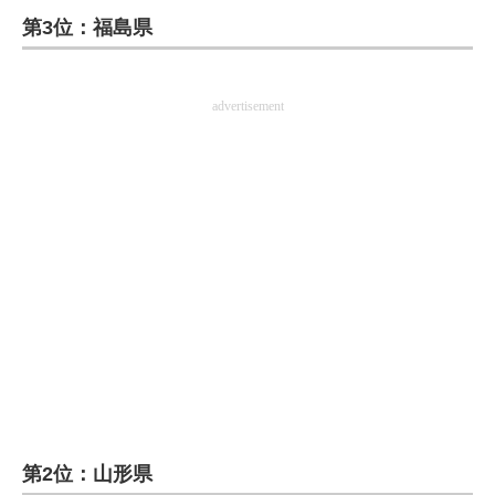
第3位：福島県
ITの今と未来を見通す
スマホと通信の最新トレンド
advertisement
進化するPCとデバイスの未来
好きが集まる 比べて選べる
ビジネスと働き方のヒント
AI活用のいまが分かる
企業ITのトレンドを詳説
経営リーダーのコミュニティ
マーケ×ITの今がよく分かる
第2位：山形県
ITエンジニア向け専門サイト