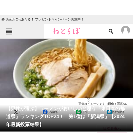
🎁 Switch 2もあたる！ プレゼントキャンペーン実施中！
ねとらぼメニュー
TOP
ニュース
エンタメ
クイズ
グルメ
地域
住まい
教育・育児
動物
リサーチ
ラーメン
2024/06/18 18:00（公開）
画像はイメージです（画像：写真AC）
会員記事
【男性が選ぶ】ラーメンがおいしいと思う「東日本の都
X
Share
LINE
hatena
道県」ランキングTOP24！ 第1位は「新潟県」【2024
メディア
年最新投票結果】
目次を表示
注目記事を集めた総合ページ