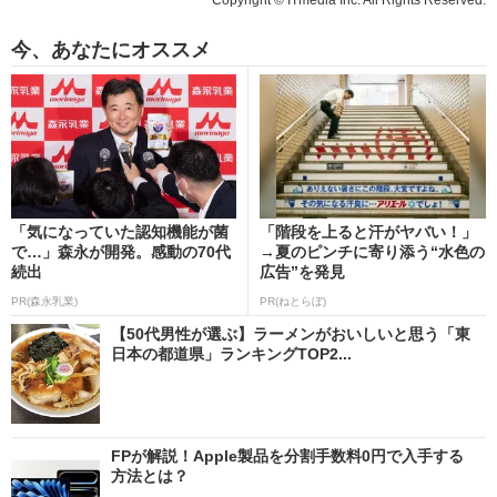
今、あなたにオススメ
「気になっていた認知機能が菌
「階段を上ると汗がヤバい！」
で…」森永が開発。感動の70代
→夏のピンチに寄り添う“水色の
続出
広告”を発見
PR(森永乳業)
PR(ねとらぼ)
【50代男性が選ぶ】ラーメンがおいしいと思う「東
日本の都道県」ランキングTOP2...
FPが解説！Apple製品を分割手数料0円で入手する
方法とは？