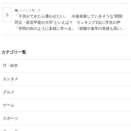
コメント数：
3
5
「子供ができたら通わせたい」 今後発展していきそうな“関関
同立・産近甲龍の大学”といえば？ ランキング1位に学生の声
「学問の街のように多様に学べる」「就職や進学の実績も高い」
| 大学 ねとらぼリサーチ
カテゴリ一覧
IT・科学
エンタメ
グルメ
ゲーム
スポーツ