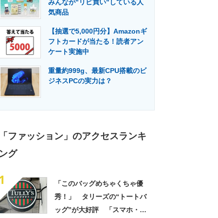
みんなが"リピ買い"している人
門メディア
建設×テクノロジーの最前線
気商品
【抽選で5,000円分】Amazonギ
フトカードが当たる！読者アン
ケート実施中
重量約999g、最新CPU搭載のビ
ジネスPCの実力は？
「ファッション」のアクセスランキ
ング
1
「このバッグめちゃくちゃ優
秀！」 タリーズの“トートバ
ッグ”が大好評 「スマホ・財