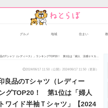
グルメ
地域
住まい
と未来を見通す
スマホと通信の最新トレンド
進化するPCとデ
（レディース）」ランキングTOP20！ 第1位は「婦人 涼感ＵＶカットワイド半袖Ｔシャツ」【2024年6月12日時点／無印良品調べ】
のいまが分かる
企業ITのトレンドを詳説
経営リーダーの
2024/06/17 11:50（公開）
2024/06/17 11:50（更新）
印良品のTシャツ（レディー
T製品の総合サイト
IT製品の技術・比較・事例
製造業のIT導入
ングTOP20！ 第1位は「婦人
トワイド半袖Ｔシャツ」【2024