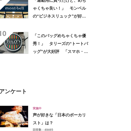
「通勤用に買ったけど、めち
ゃくちゃ良い！」 モンベル
の“ビジネスリュック”が好
評 「615グラムで軽い」
10
「たくさん入る」「満員電車
「このバッグめちゃくちゃ優
に乗りやすくなった」
秀！」 タリーズの“トートバ
ッグ”が大好評 「スマホ・財
布・本・飲み物などが入る」
「タンブラー入れられるポケ
ットもある」
アンケート
実施中
声が好きな「日本のボーカリ
スト」は？
回答数：49465