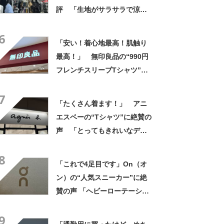
評 「生地がサラサラで涼し
い」「とても楽でスタイルも
6
◎」「シルエットも履き心地
「安い！着心地最高！肌触り
も最高です」
最高！」 無印良品の“990円
フレンチスリーブTシャツ”が
大好評 「ゆったりデザイン
7
で風通しが良くストレスゼ
「たくさん着ます！」 アニ
ロ」「毎年色違いで購入して
エスベーの“Tシャツ”に絶賛の
いるぐらいお気に入り」
声 「とってもきれいなデザ
イン」「ロゴプリントが本当
8
にすてき」「着心地も◎」
「これで4足目です」On（オ
ン）の“人気スニーカー”に絶
賛の声 「ヘビーローテーショ
ンです」「スリッパ履いてる
9
くらい楽」「圧倒的に軽い」