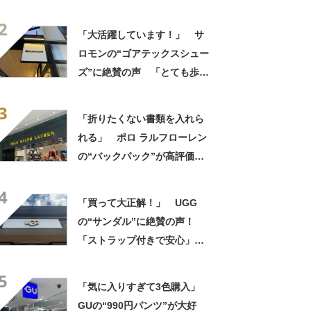
布・本・飲み物などが入る」
2
「タンブラー入れられるポケ
「大活躍しています！」 サ
ットもある」
ロモンの“ゴアテックスシュー
ズ”に絶賛の声 「とても歩き
やすい」「全然疲れない」
3
「急な悪天候でもへっちゃ
「折りたくない書類を入れら
ら」
れる」 ポロ ラルフローレン
の“バックパック”が高評価
「ポケットも多いので使いや
4
すい」「シンプルなデザイン
「買って大正解！」 UGG
でとてもオシャレ」
の“サンダル”に絶賛の声！
「ストラップ付きで安心」
「落ち着いたきれいな色」
5
「気に入りすぎて3色購入」
GUの“990円パンツ”が大好