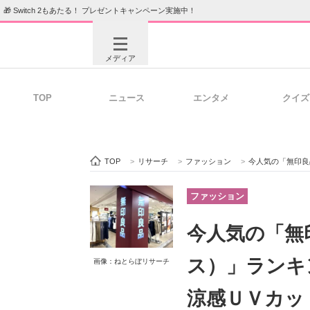
🎁 Switch 2もあたる！ プレゼントキャンペーン実施中！
メディア
TOP
ニュース
エンタメ
クイズ
注目記事を集めた総合ページ
ITの今
TOP
>
リサーチ
>
ファッション
>
今人気の「無印良品のTシャツ
ビジネスと働き方のヒント
AI活用
ファッション
今人気の「無
ITエンジニア向け専門サイト
企業向けI
ス）」ランキ
画像：ねとらぼリサーチ
涼感ＵＶカッ