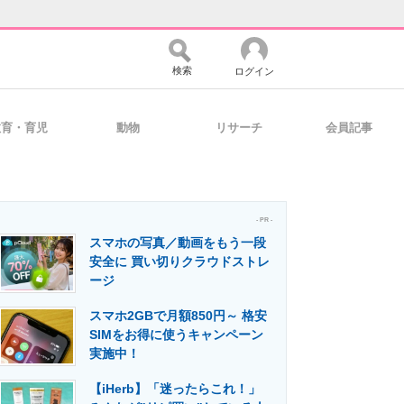
検索
ログイン
教育・育児
動物
リサーチ
会員記事
バイスの未来
好きが集まる 比べて選べる
- PR -
スマホの写真／動画をもう一段
コミュニティ
マーケ×ITの今がよく分かる
安全に 買い切りクラウドストレ
ージ
スマホ2GBで月額850円～ 格安
・活用を支援
SIMをお得に使うキャンペーン
実施中！
【iHerb】「迷ったらこれ！」