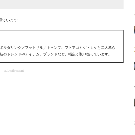
得ています
ボルダリング／フットサル／キャンプ。フトアゴヒゲトカゲと二人暮ら
新のトレンドやアイテム、ブランドなど、幅広く取り扱っています。
advertisement