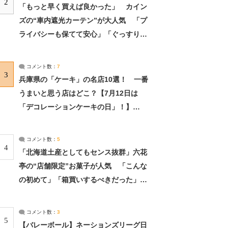
2
「もっと早く買えば良かった」 カイン
ズの“車内遮光カーテン”が大人気 「プ
ライバシーも保てて安心」「ぐっすり眠
れました」（2/2） | ライフ ねとらぼリ
サーチ：2ページ目
コメント数：
7
3
兵庫県の「ケーキ」の名店10選！ 一番
うまいと思う店はどこ？【7月12日は
「デコレーションケーキの日」！】
（2/4） | 兵庫県 ねとらぼリサーチ：2ペ
ージ目
コメント数：
5
4
「北海道土産としてもセンス抜群」六花
亭の“店舗限定”お菓子が人気 「こんな
の初めて」「箱買いするべきだった」
（1/2） | 北海道 ねとらぼリサーチ
コメント数：
3
5
【バレーボール】ネーションズリーグ日