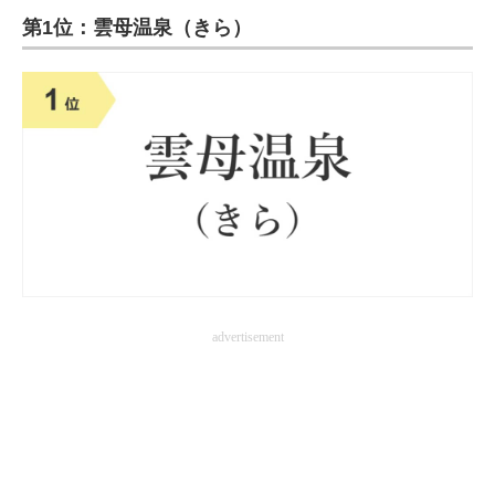
第1位：雲母温泉（きら）
ITの今と未来を見通す
スマホと通信の最新トレンド
進化するPCとデバイスの未来
好きが集まる 比べて選べる
ビジネスと働き方のヒント
AI活用のいまが分かる
企業ITのトレンドを詳説
advertisement
経営リーダーのコミュニティ
マーケ×ITの今がよく分かる
ITエンジニア向け専門サイト