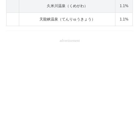
久米川温泉（くめがわ）
1.1%
天龍峡温泉（てんりゅうきょう）
1.1%
advertisement