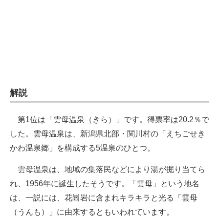
企業向けIT製品の総合サイト
IT製品の技術・比較・事例
製造業のIT導入・活用を支援
モノづくり技術者専門サイト
解説
エレクトロニクス専門サイト
電子設計の基本と応用
第1位は「雲母温泉（きら）」です。得票率は20.2％で
した。雲母温泉は、新潟県北部・関川村の「えちごせき
エネルギーの専門メディア
かわ温泉郷」を構成する5温泉のひとつ。
建設×テクノロジーの最前線
雲母温泉は、地域の集落民などにより湯が掘り当てら
ちょっと気になるネットの話題
れ、1956年に誕生したそうです。「雲母」という地名
は、一説には、花崗岩に含まれキラキラと光る「雲母
（うんも）」に由来するともいわれています。