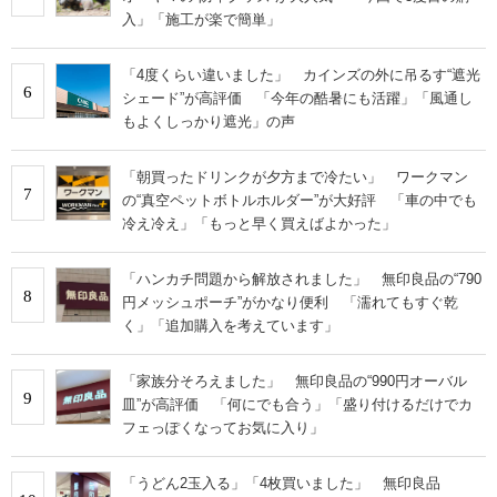
入」「施工が楽で簡単」
「4度くらい違いました」 カインズの外に吊るす“遮光
6
シェード”が高評価 「今年の酷暑にも活躍」「風通し
もよくしっかり遮光」の声
「朝買ったドリンクが夕方まで冷たい」 ワークマン
7
の“真空ペットボトルホルダー”が大好評 「車の中でも
冷え冷え」「もっと早く買えばよかった」
「ハンカチ問題から解放されました」 無印良品の“790
8
円メッシュポーチ”がかなり便利 「濡れてもすぐ乾
く」「追加購入を考えています」
「家族分そろえました」 無印良品の“990円オーバル
9
皿”が高評価 「何にでも合う」「盛り付けるだけでカ
フェっぽくなってお気に入り」
「うどん2玉入る」「4枚買いました」 無印良品