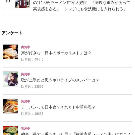
10
の“1490円ラーメン丼”が大好評 「適度な重みがあって
高級感もある」「レンジにも食洗機にも入れられる」
アンケート
実施中
声が好きな「日本のボーカリスト」は？
回答数：49443
実施中
歌が上手だと思うホロライブのメンバーは？
回答数：23836
実施中
ラーメンって日本食？それとも中華料理？
回答数：19636
実施中
神奈川県で一番うまいと思う「横浜家系ラーメン店」はどこ？