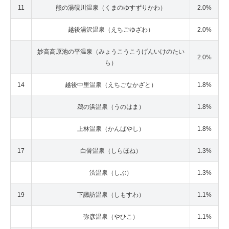
11
熊の湯硯川温泉（くまのゆすずりかわ）
2.0%
越後湯沢温泉（えちごゆざわ）
2.0%
妙高高原池の平温泉（みょうこうこうげんいけのたい
2.0%
ら）
14
越後中里温泉（えちごなかざと）
1.8%
鵜の浜温泉（うのはま）
1.8%
上林温泉（かんばやし）
1.8%
17
白骨温泉（しらほね）
1.3%
渋温泉（しぶ）
1.3%
19
下諏訪温泉（しもすわ）
1.1%
弥彦温泉（やひこ）
1.1%