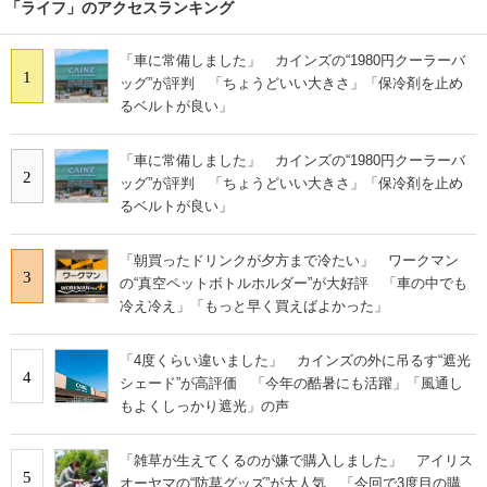
「ライフ」のアクセスランキング
「車に常備しました」 カインズの“1980円クーラーバ
1
ッグ”が評判 「ちょうどいい大きさ」「保冷剤を止め
るベルトが良い」
「車に常備しました」 カインズの“1980円クーラーバ
2
ッグ”が評判 「ちょうどいい大きさ」「保冷剤を止め
るベルトが良い」
「朝買ったドリンクが夕方まで冷たい」 ワークマン
3
の“真空ペットボトルホルダー”が大好評 「車の中でも
冷え冷え」「もっと早く買えばよかった」
「4度くらい違いました」 カインズの外に吊るす“遮光
4
シェード”が高評価 「今年の酷暑にも活躍」「風通し
もよくしっかり遮光」の声
「雑草が生えてくるのが嫌で購入しました」 アイリス
5
オーヤマの“防草グッズ”が大人気 「今回で3度目の購