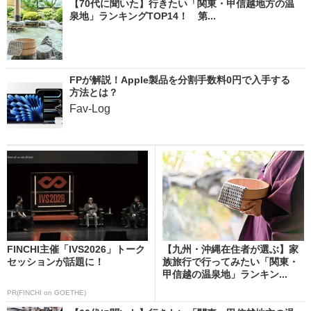
【70代に聞いた】行きたい「関東・甲信越地方の温
泉地」ランキングTOP14！ 第...
FPが解説！Apple製品を分割手数料0円で入手する
方法とは？
Fav-Log
FINCHI主催「IVS2026」トーク
【九州・沖縄在住者が選ぶ】家
セッションが話題に！
族旅行で行ってみたい「関東・
甲信越の温泉地」ランキン...
PR(FINCHI on GOETHE)