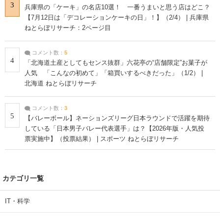
3
兵庫県の「ケーキ」の名店10選！ 一番うまいと思う店はどこ？
【7月12日は「デコレーションケーキの日」！】（2/4） | 兵庫県
ねとらぼリサーチ：2ページ目
コメント数：
5
4
「北海道土産としてもセンス抜群」六花亭の“店舗限定”お菓子が
人気 「こんなの初めて」「箱買いするべきだった」（1/2） |
北海道 ねとらぼリサーチ
コメント数：
3
5
【バレーボール】ネーションズリーグ日本ラウンドで活躍を期待
している「日本男子バレー代表選手」は？【2026年版・人気投
票実施中】（投票結果） | スポーツ ねとらぼリサーチ
カテゴリ一覧
IT・科学