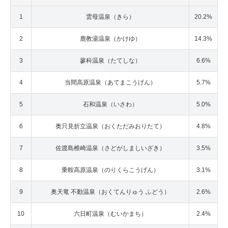
1
雲母温泉（きら）
20.2%
2
鹿教湯温泉（かけゆ）
14.3%
3
蓼科温泉（たてしな）
6.6%
4
当間高原温泉（あてまこうげん）
5.7%
5
石和温泉（いさわ）
5.0%
6
奥只見折立温泉（おくただみおりたて）
4.8%
7
佐渡島椎崎温泉（さどがしましいざき）
3.5%
8
乗鞍高原温泉（のりくらこうげん）
3.1%
9
奥天竜 不動温泉（おくてんりゅう ふどう）
2.6%
10
六日町温泉（むいかまち）
2.4%