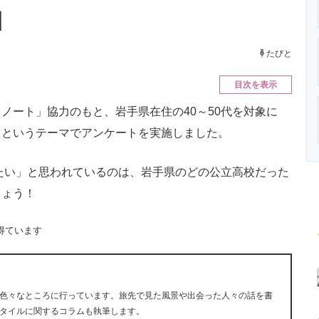
ニクス専門サイト
電子設計の基本と応用
エネルギーの専
】
たびと
目次を表示
ート」協力のもと、岩手県在住の40～50代を対象に
」というテーマでアンケートを実施しました。
たい」と思われているのは、岩手県のどの公立高校だった
しょう！
得ています
色々なところに行っています。旅先で見た風景や出会った人々の話を書
タイルに関するコラムも執筆します。