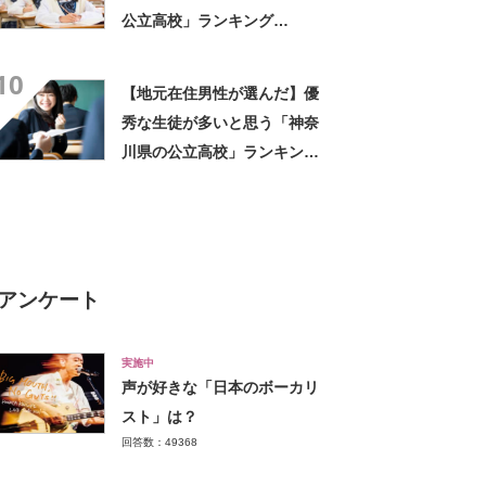
公立高校」ランキング
TOP9！ 第1位は「浦和高
10
校」【2023年最新調査結果】
【地元在住男性が選んだ】優
秀な生徒が多いと思う「神奈
川県の公立高校」ランキング
TOP11！ 第1位は「横浜翠
嵐高校」【2023年最新調査結
果】
アンケート
実施中
声が好きな「日本のボーカリ
スト」は？
回答数：49368