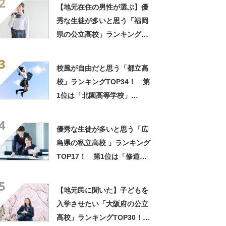
2
高校」【2025年最新調査結
【地元在住の男性が選ぶ】優
果】
秀な生徒が多いと思う「福岡
県の公立高校」ランキング
TOP20！ 第1位は「修猷館
3
高校」【2023年最新調査結
校風が自由だと思う「都立高
果】
校」ランキングTOP34！ 第
1位は「北園高等学校」
【2024年最新投票結果】
4
優秀な生徒が多いと思う「広
島県の私立高校 」ランキング
TOP17！ 第1位は「修道高
校」【2025年最新調査結果】
5
【地元民に聞いた】子どもを
入学させたい「大阪府の公立
高校」ランキングTOP30！