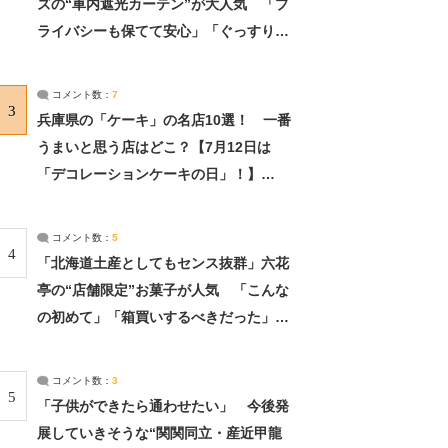
ズの“車内遮光カーテン”が大人気 「プ
ライバシーも保てて安心」「ぐっすり眠
れました」（2/2） | ライフ ねとらぼリ
サーチ：2ページ目
コメント数：
7
3
兵庫県の「ケーキ」の名店10選！ 一番
うまいと思う店はどこ？【7月12日は
「デコレーションケーキの日」！】
（2/4） | 兵庫県 ねとらぼリサーチ：2ペ
ージ目
コメント数：
5
4
「北海道土産としてもセンス抜群」六花
亭の“店舗限定”お菓子が人気 「こんな
の初めて」「箱買いするべきだった」
（1/2） | 北海道 ねとらぼリサーチ
コメント数：
3
5
「子供ができたら通わせたい」 今後発
展していきそうな“関関同立・産近甲龍