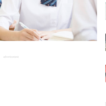
advertisement