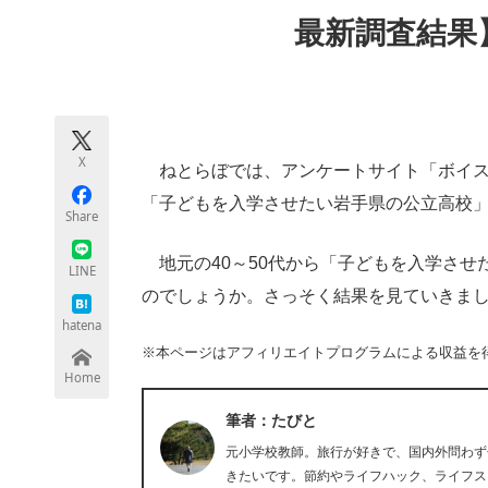
モノづくり技術者専門サイト
エレクトロ
最新調査結果
ちょっと気になるネットの話題
X
ねとらぼでは、アンケートサイト「ボイスノ
「子どもを入学させたい岩手県の公立高校
Share
地元の40～50代から「子どもを入学させ
LINE
のでしょうか。さっそく結果を見ていきま
hatena
※本ページはアフィリエイトプログラムによる収益を
Home
筆者：たびと
元小学校教師。旅行が好きで、国内外問わず
きたいです。節約やライフハック、ライフス