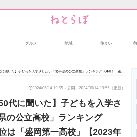
グルメ
地域
住まい
と未来を見通す
スマホと通信の最新トレンド
進化するPCとデ
いた】子どもを入学させたい「岩手県の公立高校」ランキングTOP8！ 第1位は「盛岡第一高校」【2023年最新調査結果】
のいまが分かる
企業ITのトレンドを詳説
経営リーダーの
2024/06/14 19:55（公開）
2024/06/14 19:55（更新）
～50代に聞いた】子どもを入学さ
T製品の総合サイト
IT製品の技術・比較・事例
製造業のIT導入
県の公立高校」ランキング
1位は「盛岡第一高校」【2023年