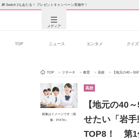
🎁 Switch 2もあたる！ プレゼントキャンペーン実施中！
メディア
TOP
ニュース
エンタメ
クイズ
注目記事を集めた総合ページ
ITの今
TOP
>
リサーチ
>
教育
>
高校
>
【地元の40～50代に聞
ビジネスと働き方のヒント
AI活用
高校
【地元の40
ITエンジニア向け専門サイト
企業向けI
画像はイメージです（画
せたい「岩手
像：PIXTA）
TOP8！ 第