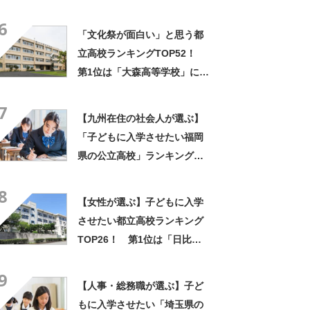
第1位は「天王寺高校」【3月
6
11日は大阪府公立高等学校一
「文化祭が面白い」と思う都
般入学者選抜の日】
立高校ランキングTOP52！
第1位は「大森高等学校」に決
定！【2022年最新投票結果】
7
【九州在住の社会人が選ぶ】
「子どもに入学させたい福岡
県の公立高校」ランキング
TOP23！ 第1位は「修猷館
8
高校」【2023年最新調査結
【女性が選ぶ】子どもに入学
果】
させたい都立高校ランキング
TOP26！ 第1位は「日比谷
高校」【2023年最新調査結
9
果】
【人事・総務職が選ぶ】子ど
もに入学させたい「埼玉県の