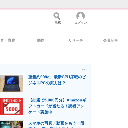
検索
ログイン
教育・育児
動物
リサーチ
会員記事
バイスの未来
好きが集まる 比べて選べる
- PR -
重量約999g、最新CPU搭載のビ
コミュニティ
マーケ×ITの今がよく分かる
ジネスPCの実力は？
【抽選で5,000円分】Amazonギ
・活用を支援
フトカードが当たる！読者アン
ケート実施中
スマホの写真／動画をもう一段