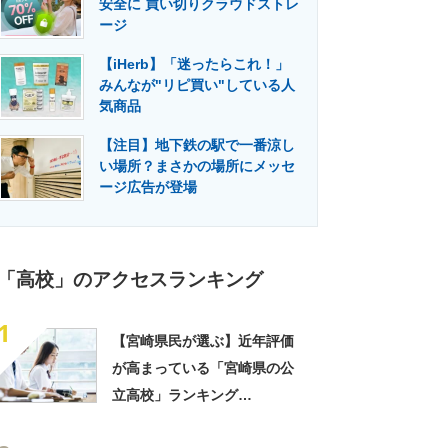
安全に 買い切りクラウドストレ
門メディア
建設×テクノロジーの最前線
ージ
【iHerb】「迷ったらこれ！」
みんなが"リピ買い"している人
気商品
【注目】地下鉄の駅で一番涼し
い場所？まさかの場所にメッセ
ージ広告が登場
「高校」のアクセスランキング
1
【宮崎県民が選ぶ】近年評価
が高まっている「宮崎県の公
立高校」ランキング
TOP12！ 第1位は「宮崎西