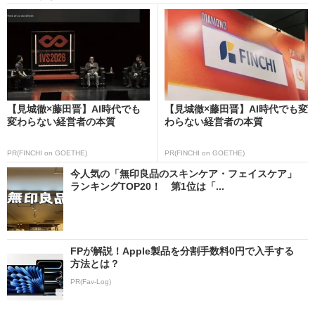
【見城徹×藤田晋】AI時代でも
【見城徹×藤田晋】AI時代でも変
変わらない経営者の本質
わらない経営者の本質
PR(FINCHI on GOETHE)
PR(FINCHI on GOETHE)
今人気の「無印良品のスキンケア・フェイスケア」
ランキングTOP20！ 第1位は「...
FPが解説！Apple製品を分割手数料0円で入手する
方法とは？
PR(Fav-Log)