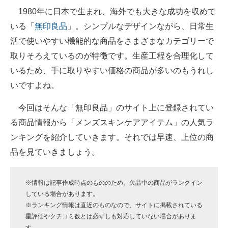
1980年に日本で生まれ、海外でも大きな成功を収めて
ITの今と未来を見通す
いる「
無印良品
」。シンプルなデザインながら、日常生
活で使いやすい機能的な商品をさまざまなカテゴリーで
スマホと通信の最新トレンド
取りそろえているのが特徴です。生産工程を合理化して
進化するPCとデバイスの未来
いるため、手に取りやすい価格の商品が多いのもうれし
いですよね。
好きが集まる 比べて選べる
今回はそんな「無印良品」のサイト上に登録されてい
ビジネスと働き方のヒント
る商品情報から「メンズスキンケアアイテム」の人気ラ
AI活用のいまが分かる
ンキングを紹介していきます。それでは早速、上位の商
品を見ていきましょう。
企業ITのトレンドを詳説
経営リーダーのコミュニティ
※情報は記事作成時点のもののため、欠品中の商品がランクイン
している場合があります。
マーケ×ITの今がよく分かる
※ランキング情報は直近のものなので、サイトに掲載されている
星評価やクチコミ数とは必ずしも対応していない場合がありま
ITエンジニア向け専門サイト
す。