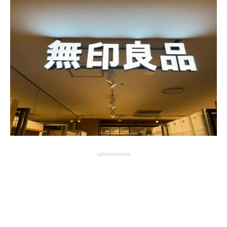
advertisement