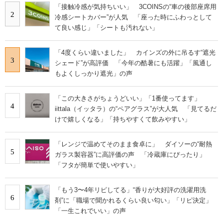
「接触冷感が気持ちいい」 3COINSの“車の後部座席用
2
冷感シートカバー”が人気 「座った時にふわっとして
て良い感じ」「シートも汚れない」
「4度くらい違いました」 カインズの外に吊るす“遮光
3
シェード”が高評価 「今年の酷暑にも活躍」「風通し
もよくしっかり遮光」の声
「この大きさがちょうどいい」「1番使ってます」
4
iittala（イッタラ）の“ペアグラス”が大人気 「見てるだ
けで嬉しくなる」「持ちやすくて飲みやすい」
「レンジで温めてそのまま食卓に」 ダイソーの“耐熱
5
ガラス製容器”に高評価の声 「冷蔵庫にぴったり」
「フタが簡単で使いやすい」
「もう3〜4年リピしてる」“香りが大好評の洗濯用洗
6
剤”に「職場で聞かれるくらい良い匂い」「リピ決定」
「一生これでいい」の声