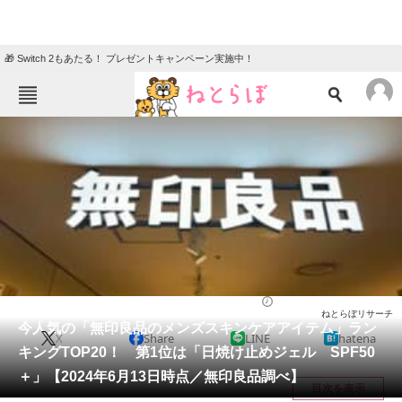
🎁 Switch 2もあたる！ プレゼントキャンペーン実施中！
ねとらぼメニュー
TOP
ニュース
エンタメ
クイズ
グルメ
地域
住まい
教育・育児
動物
リサーチ
ライフ
2024/06/18 11:50（公開）
ねとらぼリサーチ
会員記事
今人気の「無印良品のメンズスキンケアアイテム」ラン
X
Share
LINE
hatena
キングTOP20！ 第1位は「日焼け止めジェル SPF50
メディア
＋」【2024年6月13日時点／無印良品調べ】
目次を表示
注目記事を集めた総合ページ