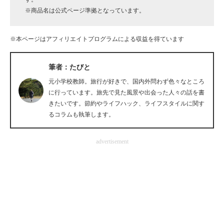
※商品名は公式ページ準拠となっています。
企業向けIT製品の総合サイト
IT製品の技術・比較・事例
※本ページはアフィリエイトプログラムによる収益を得ています
製造業のIT導入・活用を支援
筆者：たびと
モノづくり技術者専門サイト
元小学校教師。旅行が好きで、国内外問わず色々なところ
に行っています。旅先で見た風景や出会った人々の話を書
エレクトロニクス専門サイト
きたいです。節約やライフハック、ライフスタイルに関す
るコラムも執筆します。
電子設計の基本と応用
エネルギーの専門メディア
advertisement
建設×テクノロジーの最前線
ちょっと気になるネットの話題