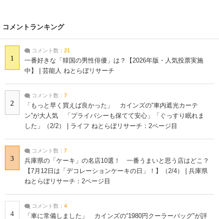
コメントランキング
コメント数：
21
1
一番好きな「韓国の男性俳優」は？【2026年版・人気投票実施
中】 | 芸能人 ねとらぼリサーチ
コメント数：
7
2
「もっと早く買えば良かった」 カインズの“車内遮光カーテ
ン”が大人気 「プライバシーも保てて安心」「ぐっすり眠れま
した」（2/2） | ライフ ねとらぼリサーチ：2ページ目
コメント数：
7
3
兵庫県の「ケーキ」の名店10選！ 一番うまいと思う店はどこ？
【7月12日は「デコレーションケーキの日」！】（2/4） | 兵庫県
ねとらぼリサーチ：2ページ目
コメント数：
4
4
「車に常備しました」 カインズの“1980円クーラーバッグ”が評