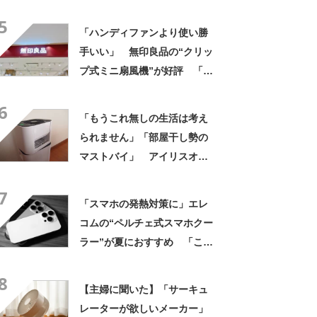
用として使える」「スペック
5
など細かく見て買うべ
「ハンディファンより使い勝
し！！」
手いい」 無印良品の“クリッ
プ式ミニ扇風機”が好評 「想
像していたより強い風も出
6
る」「静かで使いやすいで
「もうこれ無しの生活は考え
す」
られません」「部屋干し勢の
マストバイ」 アイリスオー
ヤマの“キャスター付き除湿
7
機”が大人気 「洗濯物がパリ
「スマホの発熱対策に」エレ
パリ」「お部屋が快適になり
コムの“ペルチェ式スマホクー
ました」
ラー”が夏におすすめ 「これ
買って正解でした」「非常に
8
静かでしっかり冷却してくれ
【主婦に聞いた】「サーキュ
る」
レーターが欲しいメーカー」