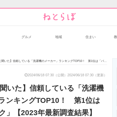
グルメ
地域
住まい
と未来を見通す
スマホと通信の最新トレンド
進化するPCとデ
聞いた】信頼している「洗濯機のメーカー」ランキングTOP10！ 第1位は「パナソニック」【2023年最新調査結果】
のいまが分かる
企業ITのトレンドを詳説
経営リーダーの
2024/06/18 07:30（公開）
2024/06/18 07:30（更新）
代に聞いた】信頼している「洗濯機
T製品の総合サイト
IT製品の技術・比較・事例
製造業のIT導入
ランキングTOP10！ 第1位は
ク」【2023年最新調査結果】