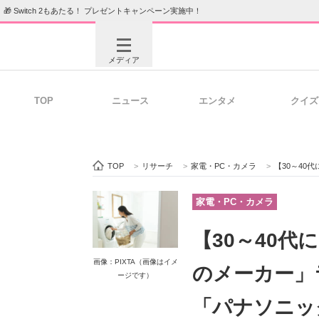
🎁 Switch 2もあたる！ プレゼントキャンペーン実施中！
メディア
TOP
ニュース
エンタメ
クイズ
注目記事を集めた総合ページ
ITの今
TOP
>
リサーチ
>
家電・PC・カメラ
>
【30～40代に
ビジネスと働き方のヒント
AI活用
家電・PC・カメラ
【30～40
ITエンジニア向け専門サイト
企業向けI
画像：PIXTA（画像はイメ
のメーカー」
ージです）
「パナソニッ