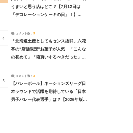
うまいと思う店はどこ？【7月12日は
「デコレーションケーキの日」！】
（2/4） | 兵庫県 ねとらぼリサーチ：2ペ
ージ目
コメント数：
5
4
「北海道土産としてもセンス抜群」六花
亭の“店舗限定”お菓子が人気 「こんな
の初めて」「箱買いするべきだった」
（1/2） | 北海道 ねとらぼリサーチ
コメント数：
3
5
【バレーボール】ネーションズリーグ日
本ラウンドで活躍を期待している「日本
男子バレー代表選手」は？【2026年版・
人気投票実施中】（投票結果） | スポー
ツ ねとらぼリサーチ