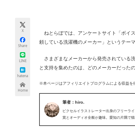
モノづくり技術者専門サイト
エレクトロ
X
ねとらぼでは、アンケートサイト「ボイスノ
ちょっと気になるネットの話題
頼している洗濯機のメーカー」というテー
Share
さまざまなメーカーから発売されている洗濯
LINE
と支持を集めたのは、どのメーカーだった
hatena
※本ページはアフィリエイトプログラムによる収益を
Home
筆者：hiro.
ピクセルイラストレーター出身のフリーライタ
賞とオーディオ全般が趣味。愛知の片隅で猫