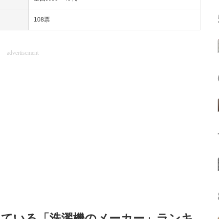
108票
advertisement
頼している「洗濯機のメーカー」ランキ