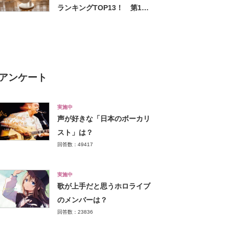
ランキングTOP13！ 第1位
は「パナソニック」【2026年
最新調査結果】
アンケート
実施中
声が好きな「日本のボーカリ
スト」は？
回答数：49417
実施中
歌が上手だと思うホロライブ
のメンバーは？
回答数：23836