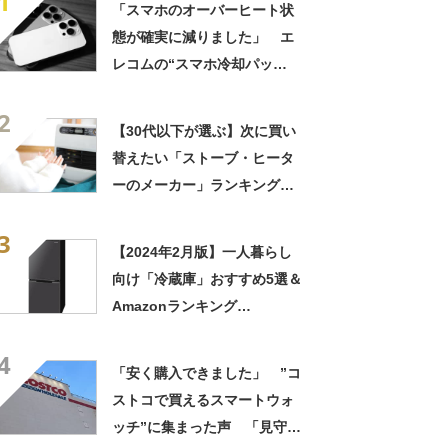
1
「スマホのオーバーヒート状
態が確実に減りました」 エ
レコムの“スマホ冷却パッ
ド”に高評価の声 「結露の心
2
配なくスマホ温度が下がりま
【30代以下が選ぶ】次に買い
す」
替えたい「ストーブ・ヒータ
ーのメーカー」ランキング
TOP17！ 第1位は「パナソ
3
ニック」【2023年最新調査結
【2024年2月版】一人暮らし
果】
向け「冷蔵庫」おすすめ5選＆
Amazonランキング
TOP10！ 容量200リットル
4
以下のコンパクトなモデルを
「安く購入できました」 ”コ
ピックアップ
ストコで買えるスマートウォ
ッチ”に集まった声 「見守り