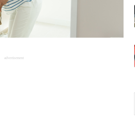
advertisement