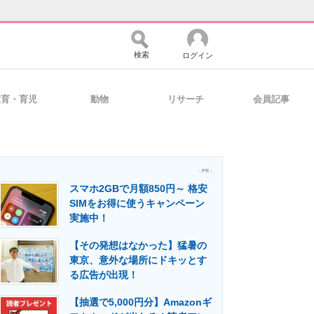
検索
ログイン
教育・育児
動物
リサーチ
会員記事
バイスの未来
好きが集まる 比べて選べる
- PR -
スマホ2GBで月額850円～ 格安
コミュニティ
マーケ×ITの今がよく分かる
SIMをお得に使うキャンペーン
実施中！
【その発想はなかった】猛暑の
・活用を支援
東京、意外な場所にドキッとす
る広告が出現！
【抽選で5,000円分】Amazonギ