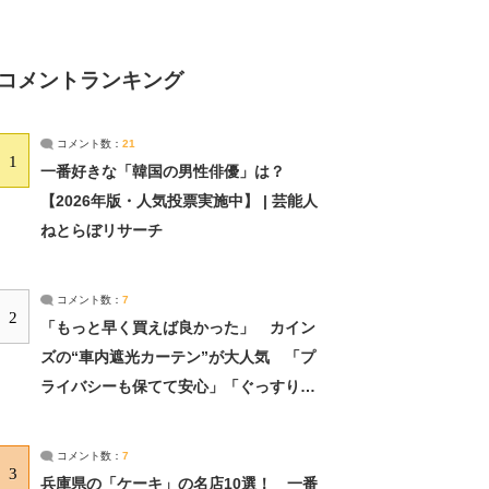
コメントランキング
コメント数：
21
1
一番好きな「韓国の男性俳優」は？
【2026年版・人気投票実施中】 | 芸能人
ねとらぼリサーチ
コメント数：
7
2
「もっと早く買えば良かった」 カイン
ズの“車内遮光カーテン”が大人気 「プ
ライバシーも保てて安心」「ぐっすり眠
れました」（2/2） | ライフ ねとらぼリ
サーチ：2ページ目
コメント数：
7
3
兵庫県の「ケーキ」の名店10選！ 一番