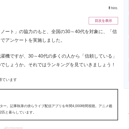
ニクス専門サイト
電子設計の基本と応用
エネルギーの専
hiro.
目次を表示
ート」の協力のもと、全国の30～40代を対象に、「信
マでアンケートを実施しました。
機ですが、30～40代の多くの人から「信頼している」
のでしょうか。それではランキングを見ていきましょう！
得ています
ー。記事執筆の傍らライブ配信アプリを年間4,000時間視聴。アニメ鑑
2匹と暮らしています。
advertisement