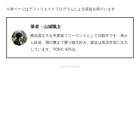
企業向けIT製品の総合サイト
※本ページはアフィリエイトプログラムによる収益を得ています
IT製品の技術・比較・事例
筆者：山城颯太
製造業のIT導入・活用を支援
横浜国立大を卒業後フリーランスとして活動中です。車か
ら鉄道、飛行機まで乗り物大好き。最近は英語学習に注力
モノづくり技術者専門サイト
しています。TOEIC 925点。
エレクトロニクス専門サイト
advertisement
電子設計の基本と応用
エネルギーの専門メディア
建設×テクノロジーの最前線
ちょっと気になるネットの話題