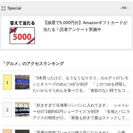
Special
- PR -
【抽選で5,000円分】Amazonギフトカードが
当たる！読者アンケート実施中
「グルメ」のアクセスランキング
「5本買ったけど、もうなくなりそう」カルディの“レモ
1
ンとオリーブのめんつゆ”が好評 「このつゆを摂取し
たいからそうめんを食べてる」「食欲のない時でもコレ
で食べられる」
「好きすぎて冷凍庫パンパンに入れてます」 シャトレ
2
ーゼの“1個約61円シューアイス”が好評 「生地とバニラ
アイスの相性が◎」「家族も好きで夏はストックして
る」
「普通の焼肉プレートは使う気になりません」 山善