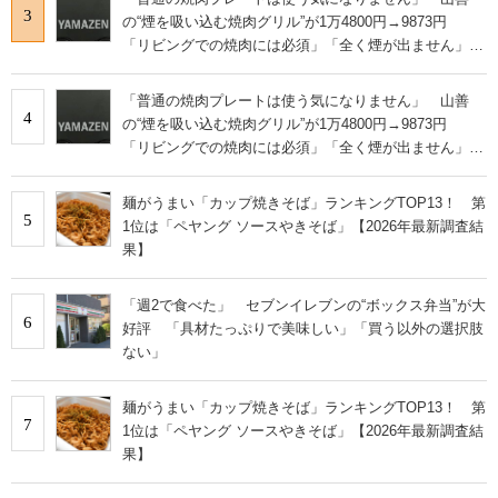
3
の“煙を吸い込む焼肉グリル”が1万4800円→9873円
「リビングでの焼肉には必須」「全く煙が出ません」と
絶賛
「普通の焼肉プレートは使う気になりません」 山善
4
の“煙を吸い込む焼肉グリル”が1万4800円→9873円
「リビングでの焼肉には必須」「全く煙が出ません」と
絶賛
麺がうまい「カップ焼きそば」ランキングTOP13！ 第
5
1位は「ペヤング ソースやきそば」【2026年最新調査結
果】
「週2で食べた」 セブンイレブンの“ボックス弁当”が大
6
好評 「具材たっぷりで美味しい」「買う以外の選択肢
ない」
麺がうまい「カップ焼きそば」ランキングTOP13！ 第
7
1位は「ペヤング ソースやきそば」【2026年最新調査結
果】