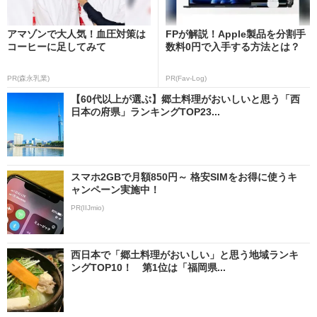
アマゾンで大人気！血圧対策は
FPが解説！Apple製品を分割手
コーヒーに足してみて
数料0円で入手する方法とは？
PR(森永乳業)
PR(Fav-Log)
【60代以上が選ぶ】郷土料理がおいしいと思う「西
日本の府県」ランキングTOP23...
スマホ2GBで月額850円～ 格安SIMをお得に使うキ
ャンペーン実施中！
PR(IIJmio)
西日本で「郷土料理がおいしい」と思う地域ランキ
ングTOP10！ 第1位は「福岡県...