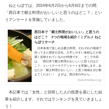
ねとらぼでは、2024年6月2日から6月8日までの間、
ITの今と未来を見通す
「西日本で郷土料理がおいしいと思うのはどこ？」とい
うアンケートを実施していました。
スマホと通信の最新トレンド
進化するPCとデバイスの未来
西日本で「郷土料理がおいしい」と思うの
はどこ？ 3つの地域を紹介！ | グルメ ねと
好きが集まる 比べて選べる
らぼリサーチ
日本各地で楽しめる郷土料理。それぞれの地域で
ビジネスと働き方のヒント
培ってきた歴史や文化、入手しやすい食材などが色
濃く反映されているのが特徴です。 そこで今回
は、「西日本で郷土料理がおいしいと思うのはど
AI活用のいまが分かる
こ？」というテーマでアンケートを実施します。あ
なたが「郷土料理がおいしい」と思う地域をぜひ教
企業ITのトレンドを詳説
えてください！ まずは、西日本の中から…
nlab.itmedia.co.jp
経営リーダーのコミュニティ
本記事では「女性」と回答した人の投票を基にした結
マーケ×ITの今がよく分かる
果を紹介します。それではランキングを見ていきましょ
ITエンジニア向け専門サイト
う！