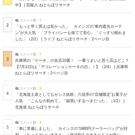
中】 | 芸能人 ねとらぼリサーチ
コメント数：
7
2
「もっと早く買えば良かった」 カインズの“車内遮光カーテ
ン”が大人気 「プライバシーも保てて安心」「ぐっすり眠れま
した」（2/2） | ライフ ねとらぼリサーチ：2ページ目
コメント数：
7
3
兵庫県の「ケーキ」の名店10選！ 一番うまいと思う店はどこ？
【7月12日は「デコレーションケーキの日」！】（2/4） | 兵庫県
ねとらぼリサーチ：2ページ目
コメント数：
5
4
「北海道土産としてもセンス抜群」六花亭の“店舗限定”お菓子が
人気 「こんなの初めて」「箱買いするべきだった」（1/2） |
北海道 ねとらぼリサーチ
コメント数：
4
5
「車に常備しました」 カインズの“1980円クーラーバッグ”が評
判 「ちょうどいい大きさ」「保冷剤を止めるベルトが良い」