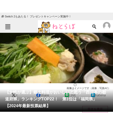
🎁 Switch 2もあたる！ プレゼントキャンペーン実施中！
ねとらぼメニュー
TOP
ニュース
エンタメ
クイズ
グルメ
地域
住まい
教育・育児
動物
リサーチ
グルメ
2024/06/18 19:55（公開）
画像はイメージです（画像：写真AC）
会員記事
【女性が選ぶ】郷土料理がおいしいと思う「西日本の都
X
Share
LINE
hatena
道府県」ランキングTOP22！ 第1位は「福岡県」
メディア
【2024年最新投票結果】
目次を表示
注目記事を集めた総合ページ