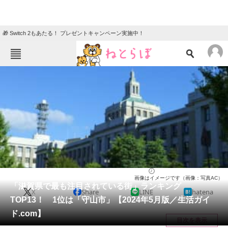
🎁 Switch 2もあたる！ プレゼントキャンペーン実施中！
ねとらぼメニュー
TOP
ニュース
エンタメ
クイズ
グルメ
地域
住まい
教育・育児
動物
リサーチ
滋賀県
2024/06/24 16:20（公開）
画像はイメージです（画像：写真AC）
会員記事
「滋賀県で最も注目されている街」ランキング
X
Share
LINE
hatena
TOP13！ 1位は「守山市」【2024年5月版／生活ガイ
メディア
ド.com】
目次を表示
注目記事を集めた総合ページ