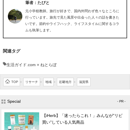
筆者：たびと
元小学校教師。旅行が好きで、国内外問わず色々なところに
行っています。旅先で見た風景や出会った人々の話を書きた
いです。節約やライフハック、ライフスタイルに関するコラ
ムも執筆します。
関連タグ
生活ガイド.com × ねとらぼ
TOP
リサーチ
地域
近畿地方
滋賀県
>
>
>
>
Special
- PR -
【iHerb】「迷ったらこれ！」みんなが"リピ
買い"している人気商品