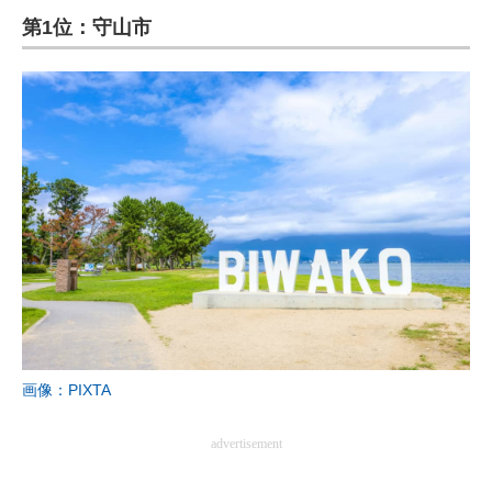
第1位：守山市
ITの今と未来を見通す
スマホと通信の最新トレンド
進化するPCとデバイスの未来
好きが集まる 比べて選べる
ビジネスと働き方のヒント
AI活用のいまが分かる
企業ITのトレンドを詳説
経営リーダーのコミュニティ
画像：PIXTA
マーケ×ITの今がよく分かる
advertisement
ITエンジニア向け専門サイト