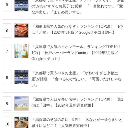
「京都駅で買うべき手土産、ナンバーワンです」 京都
5
の“かわいすぎるお菓子”に反響 「一目惚れです」「変
な声出た」「まとめ買いする」
「和歌山県で人気のうなぎ」ランキングTOP10！ 1位
6
は「川常」【2024年3月版／Googleクチコミ調べ】
「兵庫県で人気のイオンモール」ランキングTOP10！
7
1位は「神戸ハーバーランドumie」【2024年7月版／
Googleクチコミ】
「京都駅で買うべきお土産」 “かわいすぎる京都土
8
産”が話題 「食べるのが惜しい」「可愛いだけじゃな
い」
「滋賀県で人口が多い名字」ランキングTOP30！ 第1
9
位は「田中」【2024年最新調査結果】
「滋賀県のそばの名店」9選！ あなたが一番うまいと
10
思う店はどこ？【人気投票実施中】