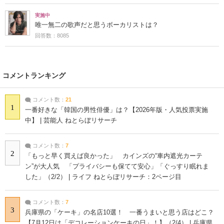
実施中
唯一無二の歌声だと思うボーカリストは？
回答数：8085
コメントランキング
コメント数：
21
1
一番好きな「韓国の男性俳優」は？【2026年版・人気投票実施
中】 | 芸能人 ねとらぼリサーチ
コメント数：
7
2
「もっと早く買えば良かった」 カインズの“車内遮光カーテ
ン”が大人気 「プライバシーも保てて安心」「ぐっすり眠れま
した」（2/2） | ライフ ねとらぼリサーチ：2ページ目
コメント数：
7
3
兵庫県の「ケーキ」の名店10選！ 一番うまいと思う店はどこ？
【7月12日は「デコレーションケーキの日」！】（2/4） | 兵庫県