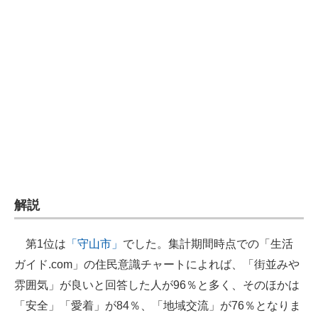
企業向けIT製品の総合サイト
IT製品の技術・比較・事例
製造業のIT導入・活用を支援
モノづくり技術者専門サイト
エレクトロニクス専門サイト
電子設計の基本と応用
エネルギーの専門メディア
解説
建設×テクノロジーの最前線
第1位は
「守山市」
でした。集計期間時点での「生活
ちょっと気になるネットの話題
ガイド.com」の住民意識チャートによれば、「街並みや
雰囲気」が良いと回答した人が96％と多く、そのほかは
「安全」「愛着」が84％、「地域交流」が76％となりま