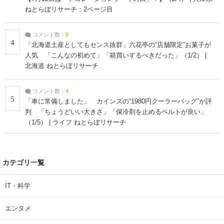
ねとらぼリサーチ：2ページ目
コメント数：
5
4
「北海道土産としてもセンス抜群」六花亭の“店舗限定”お菓子が
人気 「こんなの初めて」「箱買いするべきだった」（1/2） |
北海道 ねとらぼリサーチ
コメント数：
4
5
「車に常備しました」 カインズの“1980円クーラーバッグ”が評
判 「ちょうどいい大きさ」「保冷剤を止めるベルトが良い」
（1/5） | ライフ ねとらぼリサーチ
カテゴリ一覧
IT・科学
エンタメ