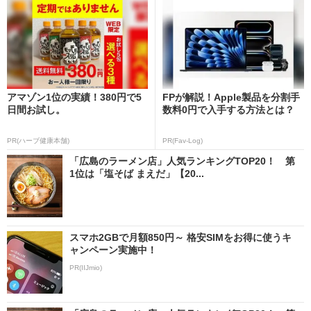
アマゾン1位の実績！380円で5
FPが解説！Apple製品を分割手
日間お試し。
数料0円で入手する方法とは？
PR(ハーブ健康本舗)
PR(Fav-Log)
「広島のラーメン店」人気ランキングTOP20！ 第
1位は「塩そば まえだ」【20...
スマホ2GBで月額850円～ 格安SIMをお得に使うキ
ャンペーン実施中！
PR(IIJmio)