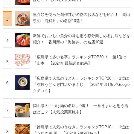
魚介類を使った創作丼が名物のお店などを紹介！ 岡山
3
県の「海鮮丼」の名店10選！
新鮮でおいしい魚介の味を思う存分楽しめるお店などを
4
紹介！ 香川県の「海鮮丼」の名店10選！
「広島県で多い名字」ランキングTOP30 ！ 第1位は
5
「山本」【2024年最新調査結果】
「広島県で人気のうどん」ランキングTOP20！ 1位は
6
「讃岐うどん専門店やまふじ」【2024年8月版／Google
クチコミ】
岡山県の「つけ麺の名店」9選！ 一番うまいと思う店
7
はどこ？【人気投票実施中】
「徳島県で人気のうなぎ」ランキングTOP10！ 1位は
8
「うなぎ処 岡」【2024年7月9日時点】