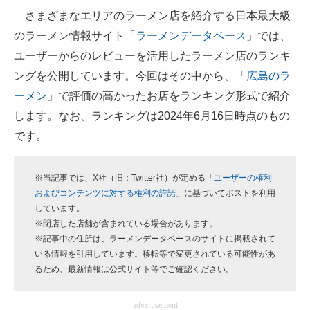
さまざまなエリアのラーメン店を紹介する日本最大級
ITの今と未来を見通す
のラーメン情報サイト「
ラーメンデータベース
」では、
ユーザーからのレビューを活用したラーメン店のランキ
スマホと通信の最新トレンド
ングを公開しています。今回はその中から、「
広島のラ
進化するPCとデバイスの未来
ーメン
」で評価の高かったお店をランキング形式で紹介
します。なお、ランキングは2024年6月16日時点のもの
好きが集まる 比べて選べる
です。
ビジネスと働き方のヒント
AI活用のいまが分かる
※当記事では、X社（旧：Twitter社）が定める「
ユーザーの権利
およびコンテンツに対する権利の許諾
」に基づいてポストを利用
企業ITのトレンドを詳説
しています。
※閉店した店舗が含まれている場合があります。
経営リーダーのコミュニティ
※記事中の住所は、ラーメンデータベースのサイトに掲載されて
いる情報を引用しています。移転等で変更されている可能性があ
マーケ×ITの今がよく分かる
るため、最新情報は公式サイト等でご確認ください。
ITエンジニア向け専門サイト
advertisement