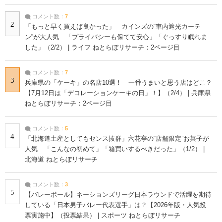
コメント数：
7
2
「もっと早く買えば良かった」 カインズの“車内遮光カーテ
ン”が大人気 「プライバシーも保てて安心」「ぐっすり眠れま
した」（2/2） | ライフ ねとらぼリサーチ：2ページ目
コメント数：
7
3
兵庫県の「ケーキ」の名店10選！ 一番うまいと思う店はどこ？
【7月12日は「デコレーションケーキの日」！】（2/4） | 兵庫県
ねとらぼリサーチ：2ページ目
コメント数：
5
4
「北海道土産としてもセンス抜群」六花亭の“店舗限定”お菓子が
人気 「こんなの初めて」「箱買いするべきだった」（1/2） |
北海道 ねとらぼリサーチ
コメント数：
3
5
【バレーボール】ネーションズリーグ日本ラウンドで活躍を期待
している「日本男子バレー代表選手」は？【2026年版・人気投
票実施中】（投票結果） | スポーツ ねとらぼリサーチ