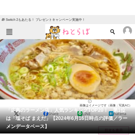
🎁 Switch 2もあたる！ プレゼントキャンペーン実施中！
ねとらぼメニュー
TOP
ニュース
エンタメ
クイズ
グルメ
地域
住まい
教育・育児
動物
リサーチ
広島県
2024/06/18 13:35（公開）
画像はイメージです（画像：写真AC）
会員記事
「広島のラーメン店」人気ランキングTOP20！ 第1位
X
Share
LINE
hatena
は「塩そば まえだ」【2024年6月16日時点の評価／ラー
メディア
メンデータベース】
目次を表示
注目記事を集めた総合ページ