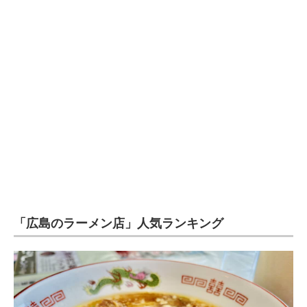
企業向けIT製品の総合サイト
IT製品の技術・比較・事例
製造業のIT導入・活用を支援
モノづくり技術者専門サイト
エレクトロニクス専門サイト
電子設計の基本と応用
エネルギーの専門メディア
「広島のラーメン店」人気ランキング
建設×テクノロジーの最前線
ちょっと気になるネットの話題