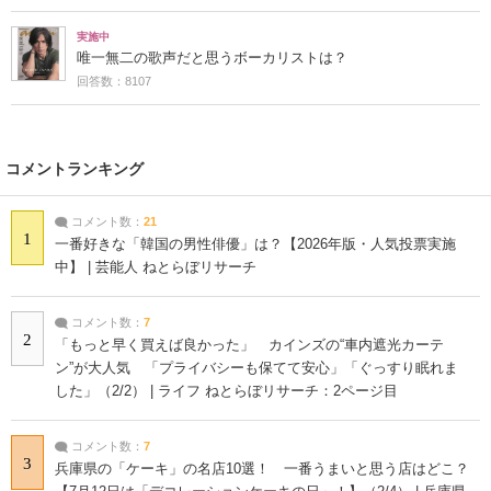
実施中
唯一無二の歌声だと思うボーカリストは？
回答数：8107
コメントランキング
コメント数：
21
1
一番好きな「韓国の男性俳優」は？【2026年版・人気投票実施
中】 | 芸能人 ねとらぼリサーチ
コメント数：
7
2
「もっと早く買えば良かった」 カインズの“車内遮光カーテ
ン”が大人気 「プライバシーも保てて安心」「ぐっすり眠れま
した」（2/2） | ライフ ねとらぼリサーチ：2ページ目
コメント数：
7
3
兵庫県の「ケーキ」の名店10選！ 一番うまいと思う店はどこ？