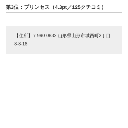
第3位：プリンセス（4.3pt／125クチコミ）
ITの今と未来を見通す
スマホと通信の最新トレンド
【住所】〒990-0832 山形県山形市城西町2丁目
進化するPCとデバイスの未来
8-8-18
好きが集まる 比べて選べる
ビジネスと働き方のヒント
AI活用のいまが分かる
企業ITのトレンドを詳説
経営リーダーのコミュニティ
マーケ×ITの今がよく分かる
ITエンジニア向け専門サイト