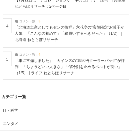
【7月12日は「デコレーションケーキの日」！】（2/4） | 兵庫県
ねとらぼリサーチ：2ページ目
コメント数：
5
4
「北海道土産としてもセンス抜群」六花亭の“店舗限定”お菓子が
人気 「こんなの初めて」「箱買いするべきだった」（1/2） |
北海道 ねとらぼリサーチ
コメント数：
4
5
「車に常備しました」 カインズの“1980円クーラーバッグ”が評
判 「ちょうどいい大きさ」「保冷剤を止めるベルトが良い」
（1/5） | ライフ ねとらぼリサーチ
カテゴリ一覧
IT・科学
エンタメ