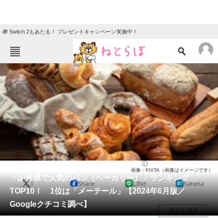
🎁 Switch 2もあたる！ プレゼントキャンペーン実施中！
ねとらぼメニュー
TOP
ニュース
エンタメ
クイズ
グルメ
地域
住まい
教育・育児
動物
リサーチ
山形県
2024/06/17 21:45（公開）
画像：PIXTA（画像はイメージです）
会員記事
「山形県で人気のパン（ベーカリー）」ランキング
X
Share
LINE
hatena
TOP10！ 1位は「メーテール」【2024年6月版／
メディア
Googleクチコミ調べ】
目次を表示
注目記事を集めた総合ページ