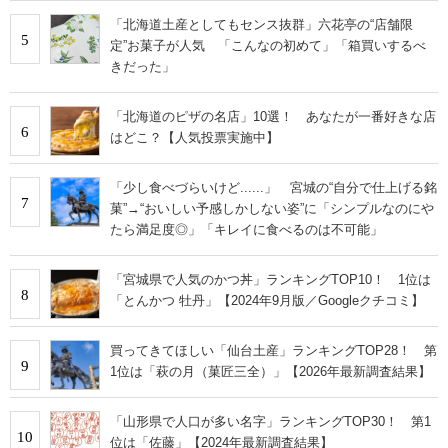
「北海道土産としてもセンス抜群」六花亭の“店舗限
5
定”お菓子が人気 「こんなの初めて」「箱買いするべ
きだった」
「北海道のピザの名店」10選！ あなたが一番好きな店
6
はどこ？【人気投票実施中】
「少し食べづらいけど......」 宮城の“自分で仕上げる銘
7
菓”→“おいしい予感しかしない姿”に「シンプルなのにや
たら満足度◎」「キレイに食べるのは不可能」
「宮城県で人気のかつ丼」ランキングTOP10！ 1位は
8
「とんかつ 牡丹」【2024年9月版／Googleクチコミ】
買ってきてほしい「仙台土産」ランキングTOP28！ 第
9
1位は「萩の月（菓匠三全）」【2026年最新調査結果】
「山形県で人口が多い名字」ランキングTOP30！ 第1
10
位は「佐藤」【2024年最新調査結果】