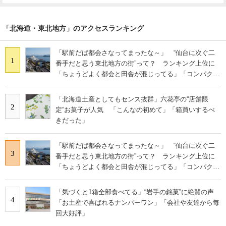
「北海道・東北地方」のアクセスランキング
「駅前だば都会さなってまったな～」 “仙台に次ぐ二
1
番手だと思う東北地方の街”って？ ランキング上位に
「ちょうどよく都会と田舎が混じってる」「コンパクト
にまとまったいい街」の声
「北海道土産としてもセンス抜群」六花亭の“店舗限
2
定”お菓子が人気 「こんなの初めて」「箱買いするべ
きだった」
「駅前だば都会さなってまったな～」 “仙台に次ぐ二
3
番手だと思う東北地方の街”って？ ランキング上位に
「ちょうどよく都会と田舎が混じってる」「コンパクト
にまとまったいい街」の声
「気づくと1箱全部食べてる」“岩手の銘菓”に絶賛の声
4
「お土産で喜ばれるナンバーワン」「会社や友達から毎
回大好評」