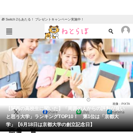
🎁 Switch 2もあたる！ プレゼントキャンペーン実施中！
ねとらぼメニュー
TOP
ニュース
エンタメ
クイズ
グルメ
地域
住まい
教育・育児
動物
リサーチ
大学
2024/06/18 20:14（公開）
画像：PIXTA
会員記事
【関西の高校生に聞いた】「周囲の人からの評判が良い
X
Share
LINE
hatena
と思う大学」ランキングTOP10！ 第1位は「京都大
メディア
学」【6月18日は京都大学の創立記念日】
画像一覧
注目記事を集めた総合ページ