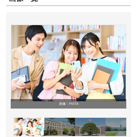
ITの今と未来を見通す
スマホと通信の最新トレンド
進化するPCとデバイスの未来
好きが集まる 比べて選べる
ビジネスと働き方のヒント
AI活用のいまが分かる
企業ITのトレンドを詳説
画像：
PIXTA
経営リーダーのコミュニティ
マーケ×ITの今がよく分かる
ITエンジニア向け専門サイト