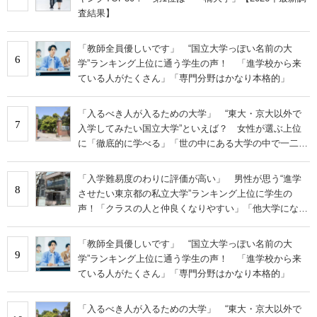
査結果】
「教師全員優しいです」 “国立大学っぽい名前の大
6
学”ランキング上位に通う学生の声！ 「進学校から来
ている人がたくさん」「専門分野はかなり本格的」
「入るべき人が入るための大学」 “東大・京大以外で
7
入学してみたい国立大学”といえば？ 女性が選ぶ上位
に「徹底的に学べる」「世の中にある大学の中で一二を
争うレベルの先端設備」の声
「入学難易度のわりに評価が高い」 男性が思う“進学
8
させたい東京都の私立大学”ランキング上位に学生の
声！「クラスの人と仲良くなりやすい」「他大学にない
学科も」
「教師全員優しいです」 “国立大学っぽい名前の大
9
学”ランキング上位に通う学生の声！ 「進学校から来
ている人がたくさん」「専門分野はかなり本格的」
「入るべき人が入るための大学」 “東大・京大以外で