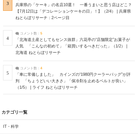
3
兵庫県の「ケーキ」の名店10選！ 一番うまいと思う店はどこ？
【7月12日は「デコレーションケーキの日」！】（2/4） | 兵庫県
ねとらぼリサーチ：2ページ目
コメント数：
5
4
「北海道土産としてもセンス抜群」六花亭の“店舗限定”お菓子が
人気 「こんなの初めて」「箱買いするべきだった」（1/2） |
北海道 ねとらぼリサーチ
コメント数：
4
5
「車に常備しました」 カインズの“1980円クーラーバッグ”が評
判 「ちょうどいい大きさ」「保冷剤を止めるベルトが良い」
（1/5） | ライフ ねとらぼリサーチ
カテゴリ一覧
IT・科学