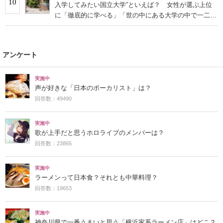
10
入学してみたい国立大学”といえば？ 女性が選ぶ上位
に「徹底的に学べる」「世の中にある大学の中で一二を
争うレベルの先端設備」の声
アンケート
実施中
声が好きな「日本のボーカリスト」は？
回答数：49490
実施中
歌が上手だと思うホロライブのメンバーは？
回答数：23865
実施中
ラーメンって日本食？それとも中華料理？
回答数：19653
実施中
神奈川県で一番うまいと思う「横浜家系ラーメン店」はどこ？