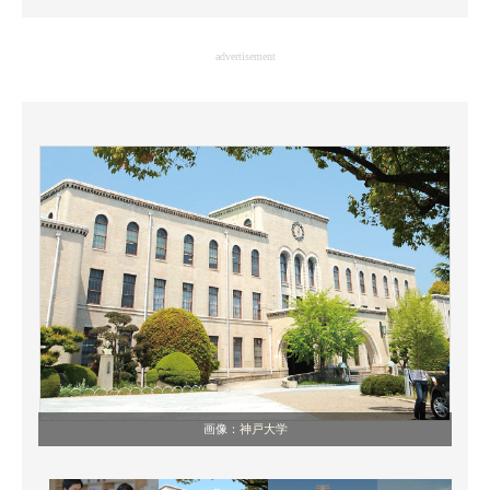
企業向けIT製品の総合サイト
advertisement
IT製品の技術・比較・事例
製造業のIT導入・活用を支援
モノづくり技術者専門サイト
エレクトロニクス専門サイト
電子設計の基本と応用
エネルギーの専門メディア
建設×テクノロジーの最前線
ちょっと気になるネットの話題
画像：
神戸大学