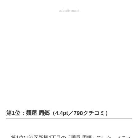
advertisement
第1位：麺屋 周郷（4.4pt／798クチコミ）
第1位は港区新橋4丁目の「麺屋 周郷」でした。メニュ