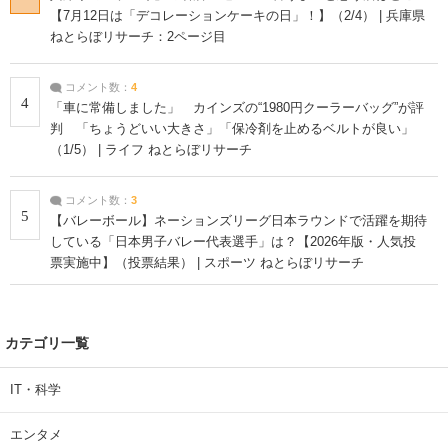
【7月12日は「デコレーションケーキの日」！】（2/4） | 兵庫県
ねとらぼリサーチ：2ページ目
コメント数：
4
4
「車に常備しました」 カインズの“1980円クーラーバッグ”が評
判 「ちょうどいい大きさ」「保冷剤を止めるベルトが良い」
（1/5） | ライフ ねとらぼリサーチ
コメント数：
3
5
【バレーボール】ネーションズリーグ日本ラウンドで活躍を期待
している「日本男子バレー代表選手」は？【2026年版・人気投
票実施中】（投票結果） | スポーツ ねとらぼリサーチ
カテゴリ一覧
IT・科学
エンタメ