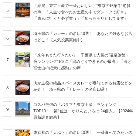
「結局、東京土産で一番おいしい」“東京の銘菓”に絶賛
5
の声 「人生で食べたお土産の中でダントツで好き」
「東京に行くと必ず買う」「めっちゃリピしてます」
埼玉県の「カレー」の名店10選！ あなたの好きなお店
6
はどこ？【人気投票実施中】
「来年もまた行きたい」 千葉県で人気の“温泉旅館・
7
宿ランキング”1位に「湯めぐりできるのが最高」「海と
富士山の絶景に感動」の声
肉が主役の絶品スパイスカレーが堪能できるお店などを
8
紹介！ 埼玉県の「カレー」の名店10選！
コスパ最強の「バラマキ東京土産」ランキング
9
TOP10！ 第1位は「かりんといろは 24個入」【2024年
最新調査結果】
東京都の「天ぷら」の名店10選！ 一番食べてみたいの