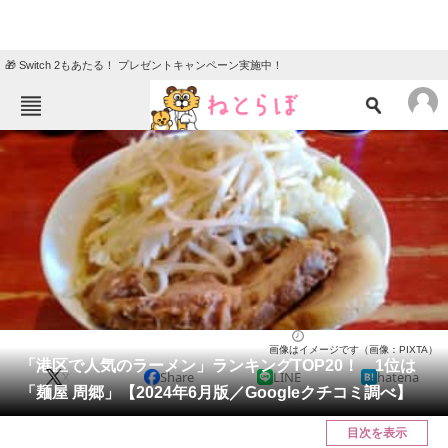
🎁 Switch 2もあたる！ プレゼントキャンペーン実施中！
ねとらぼメニュー
TOP
ニュース
エンタメ
クイズ
グルメ
地域
住まい
教育・育児
動物
リサーチ
東京都
2024/06/18 19:15（公開）
画像はイメージです（画像：PIXTA）
会員記事
「港区で人気のラーメン」ランキングTOP20！ 1位は
X
Share
LINE
hatena
「麺屋 周郷」【2024年6月版／Googleクチコミ調べ】
メディア
目次を表示
注目記事を集めた総合ページ