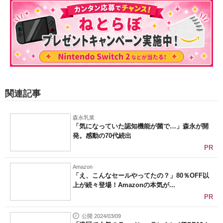
関連記事
森永乳業
「気になっていた認知機能が菌で…」森永が開
発。感動の70代続出
PR
Amazon
「え、こんなセールやってたの？」80％OFF以
上が続々登場！Amazonの本気が...
PR
公開 2024/03/09