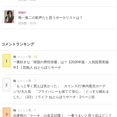
実施中
唯一無二の歌声だと思うボーカリストは？
回答数：8175
コメントランキング
コメント数：
21
1
一番好きな「韓国の男性俳優」は？【2026年版・人気投票実施
中】 | 芸能人 ねとらぼリサーチ
コメント数：
7
2
「もっと早く買えば良かった」 カインズの“車内遮光カーテ
ン”が大人気 「プライバシーも保てて安心」「ぐっすり眠れま
した」（2/2） | ライフ ねとらぼリサーチ：2ページ目
コメント数：
7
3
兵庫県の「ケーキ」の名店10選！ 一番うまいと思う店はどこ？