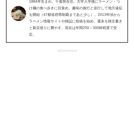
1984年生まれ、千葉県在住。大学入学後にラーメン・つ
企業向けIT製品の総合サイト
け麺の食べ歩きに目覚め、趣味の旅行と並行して地方遠征
を開始（47都道府県制覇まであと少し）。2013年頃から
IT製品の技術・比較・事例
ラーメン情報サイトや雑誌に投稿を始め、週末を雑文書き
と新店巡りに費やす。現在は年間250～300杯程度で安
製造業のIT導入・活用を支援
定。
モノづくり技術者専門サイト
advertisement
エレクトロニクス専門サイト
電子設計の基本と応用
エネルギーの専門メディア
建設×テクノロジーの最前線
ちょっと気になるネットの話題