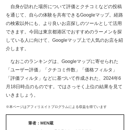
自身が訪れた場所について評価とクチコミなどの投稿
ITの今と未来を見通す
を通じて、自らの体験を共有できるGoogleマップ。経路
の検索以外にも、より良いお店探しのツールとして活用
スマホと通信の最新トレンド
できます。今回は東京都港区でおすすめのラーメンを探
進化するPCとデバイスの未来
している人に向けて、Googleマップ上で人気のお店を紹
介します。
好きが集まる 比べて選べる
なおこのランキングは、Googleマップに寄せられた
ビジネスと働き方のヒント
「ユーザー評価」「クチコミ件数」「価格フィルタ」
AI活用のいまが分かる
「評価フィルタ」などに基づいて作成された、2024年6
月18日時点のものです。ではさっそく上位の結果を見て
企業ITのトレンドを詳説
いきましょう。
経営リーダーのコミュニティ
※本ページはアフィリエイトプログラムによる収益を得ています
マーケ×ITの今がよく分かる
筆者：MEN蔵
ITエンジニア向け専門サイト