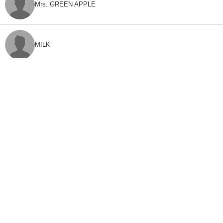
Mrs. GREEN APPLE
M!LK
CLASS SEVEN
モナキ
FEEDBACK
「ねとらぼ」ってなに？
ねとらぼへのご意見・ご感想