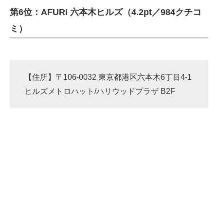
第6位：AFURI 六本木ヒルズ（4.2pt／984クチコ
ITの今と未来を見通す
ミ）
スマホと通信の最新トレンド
進化するPCとデバイスの未来
【住所】〒106-0032 東京都港区六本木6丁目4-1
好きが集まる 比べて選べる
ヒルズメトロハット/ハリウッドプラザ B2F
ビジネスと働き方のヒント
AI活用のいまが分かる
企業ITのトレンドを詳説
経営リーダーのコミュニティ
マーケ×ITの今がよく分かる
ITエンジニア向け専門サイト