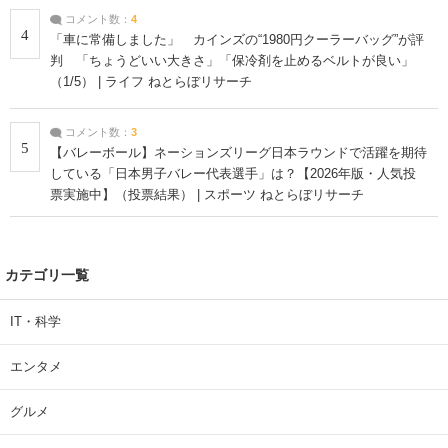
コメント数：
4
4
「車に常備しました」 カインズの“1980円クーラーバッグ”が評
判 「ちょうどいい大きさ」「保冷剤を止めるベルトが良い」
（1/5） | ライフ ねとらぼリサーチ
コメント数：
3
5
【バレーボール】ネーションズリーグ日本ラウンドで活躍を期待
している「日本男子バレー代表選手」は？【2026年版・人気投
票実施中】（投票結果） | スポーツ ねとらぼリサーチ
カテゴリ一覧
IT・科学
エンタメ
グルメ