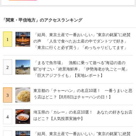
「関東・甲信地方」のアクセスランキング
「結局、東京土産で一番おいしい」“東京の銘菓”に絶賛
1
の声 「人生で食べたお土産の中でダントツで好き」
「東京に行くと必ず買う」「めっちゃリピしてます」
「まるで魚市場」 漁船に乗って遊べる“海辺の道の
2
駅”がすごい「絶景海鮮丼」「伊勢海老が丸ごと一尾」
「巨大アジフライも」【実地レポート】
東京都の「チャーハン」の名店10選！ 一番うまいと思
3
う店はどこ？【8月8日はチャーハンの日！】
埼玉県の「カレー」の名店10選！ あなたの好きなお店
4
はどこ？【人気投票実施中】
「結局、東京土産で一番おいしい」“東京の銘菓”に絶賛