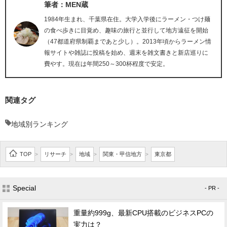
筆者：MEN蔵
1984年生まれ、千葉県在住。大学入学後にラーメン・つけ麺
の食べ歩きに目覚め、趣味の旅行と並行して地方遠征を開始
（47都道府県制覇まであと少し）。2013年頃からラーメン情
報サイトや雑誌に投稿を始め、週末を雑文書きと新店巡りに
費やす。現在は年間250～300杯程度で安定。
関連タグ
地域別ランキング
TOP
リサーチ
地域
関東・甲信地方
東京都
>
>
>
>
Special
- PR -
重量約999g、最新CPU搭載のビジネスPCの
実力は？