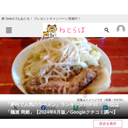
🎁 Switch 2もあたる！ プレゼントキャンペーン実施中！
ねとらぼメニュー
TOP
ニュース
エンタメ
クイズ
グルメ
地域
住まい
教育・育児
動物
リサーチ
東京都
2024/06/18 19:15（公開）
画像はイメージです（画像：PIXTA）
会員記事
「港区で人気のラーメン」ランキングTOP20！ 1位は
X
Share
LINE
hatena
「麺屋 周郷」【2024年6月版／Googleクチコミ調べ】
メディア
目次を表示
注目記事を集めた総合ページ