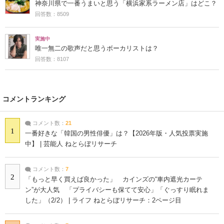
神奈川県で一番うまいと思う「横浜家系ラーメン店」はどこ？
回答数：8509
実施中
唯一無二の歌声だと思うボーカリストは？
回答数：8107
コメントランキング
コメント数：
21
1
一番好きな「韓国の男性俳優」は？【2026年版・人気投票実施
中】 | 芸能人 ねとらぼリサーチ
コメント数：
7
2
「もっと早く買えば良かった」 カインズの“車内遮光カーテ
ン”が大人気 「プライバシーも保てて安心」「ぐっすり眠れま
した」（2/2） | ライフ ねとらぼリサーチ：2ページ目