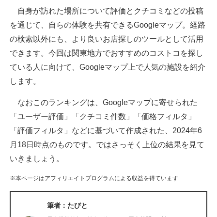
自身が訪れた場所について評価とクチコミなどの投稿
ITの今と未来を見通す
を通じて、自らの体験を共有できるGoogleマップ。経路
の検索以外にも、より良いお店探しのツールとして活用
スマホと通信の最新トレンド
できます。今回は関東地方でおすすめのコストコを探し
進化するPCとデバイスの未来
ている人に向けて、Googleマップ上で人気の施設を紹介
します。
好きが集まる 比べて選べる
なおこのランキングは、Googleマップに寄せられた
ビジネスと働き方のヒント
「ユーザー評価」「クチコミ件数」「価格フィルタ」
AI活用のいまが分かる
「評価フィルタ」などに基づいて作成された、2024年6
月18日時点のものです。ではさっそく上位の結果を見て
企業ITのトレンドを詳説
いきましょう。
経営リーダーのコミュニティ
※本ページはアフィリエイトプログラムによる収益を得ています
マーケ×ITの今がよく分かる
筆者：たびと
ITエンジニア向け専門サイト