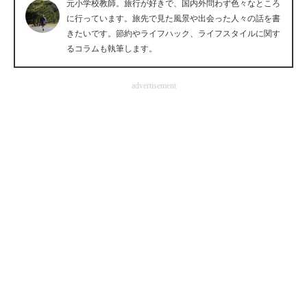
元小学校教師。旅行が好きで、国内外問わず色々なところ
企業向けIT製品の総合サイト
に行っています。旅先で見た風景や出会った人々の話を書
きたいです。節約やライフハック、ライフスタイルに関す
IT製品の技術・比較・事例
るコラムも執筆します。
製造業のIT導入・活用を支援
advertisement
モノづくり技術者専門サイト
エレクトロニクス専門サイト
電子設計の基本と応用
エネルギーの専門メディア
建設×テクノロジーの最前線
ちょっと気になるネットの話題