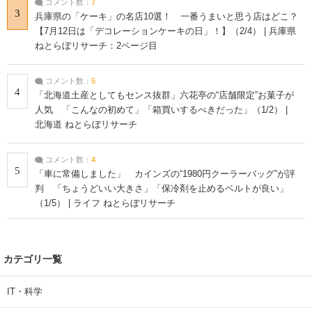
コメント数：
7
3
兵庫県の「ケーキ」の名店10選！ 一番うまいと思う店はどこ？
【7月12日は「デコレーションケーキの日」！】（2/4） | 兵庫県
ねとらぼリサーチ：2ページ目
コメント数：
5
4
「北海道土産としてもセンス抜群」六花亭の“店舗限定”お菓子が
人気 「こんなの初めて」「箱買いするべきだった」（1/2） |
北海道 ねとらぼリサーチ
コメント数：
4
5
「車に常備しました」 カインズの“1980円クーラーバッグ”が評
判 「ちょうどいい大きさ」「保冷剤を止めるベルトが良い」
（1/5） | ライフ ねとらぼリサーチ
カテゴリ一覧
IT・科学