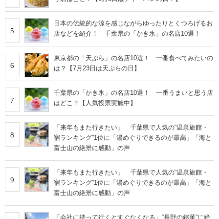
日本の伝統的な涼を感じながらゆったりとくつろげるお
5
店などを紹介！ 千葉県の「かき氷」の名店10選！
東京都の「天ぷら」の名店10選！ 一番食べてみたいの
6
は？【7月23日は天ぷらの日】
千葉県の「かき氷」の名店10選！ 一番うまいと思う店
7
はどこ？【人気投票実施中】
「来年もまた行きたい」 千葉県で人気の“温泉旅館・
8
宿ランキング”1位に「湯めぐりできるのが最高」「海と
富士山の絶景に感動」の声
「来年もまた行きたい」 千葉県で人気の“温泉旅館・
9
宿ランキング”1位に「湯めぐりできるのが最高」「海と
富士山の絶景に感動」の声
「会社に持って行くとすぐなくなる」“長野の銘菓”に絶