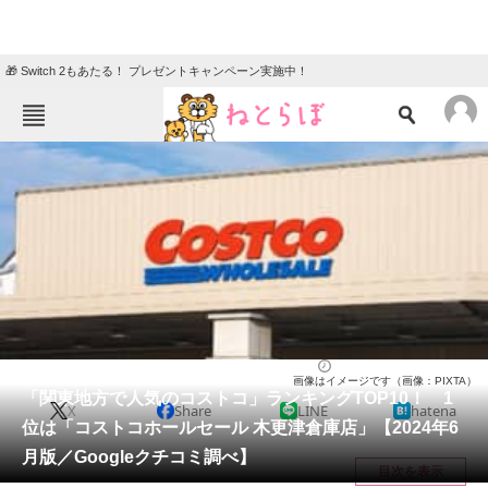
🎁 Switch 2もあたる！ プレゼントキャンペーン実施中！
ねとらぼメニュー
TOP
ニュース
エンタメ
クイズ
グルメ
地域
住まい
教育・育児
動物
リサーチ
関東・甲信地方
2024/06/19 07:00（公開）
画像はイメージです（画像：PIXTA）
会員記事
「関東地方で人気のコストコ」ランキングTOP10！ 1
X
Share
LINE
hatena
位は「コストコホールセール 木更津倉庫店」【2024年6
メディア
月版／Googleクチコミ調べ】
目次を表示
注目記事を集めた総合ページ