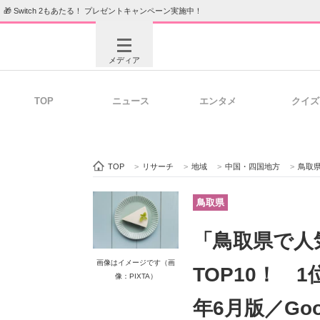
🎁 Switch 2もあたる！ プレゼントキャンペーン実施中！
メディア
TOP
ニュース
エンタメ
クイズ
注目記事を集めた総合ページ
ITの今
TOP
>
リサーチ
>
地域
>
中国・四国地方
>
鳥取
ビジネスと働き方のヒント
AI活用
鳥取県
「鳥取県で人
ITエンジニア向け専門サイト
企業向けI
画像はイメージです（画
TOP10！ 
像：PIXTA）
年6月版／Go