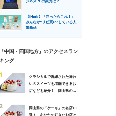
ジネスPCの実力は？
門メディア
建設×テクノロジーの最前線
【iHerb】「迷ったらこれ！」
みんなが"リピ買い"している人
気商品
「中国・四国地方」のアクセスラン
キング
1
クラシカルで洗練された味わ
いのスイーツを堪能できるお
店などを紹介！ 岡山県の
「ケーキ」の名店10選！
2
岡山県の「ケーキ」の名店10
選！ あなたの好きなお店は