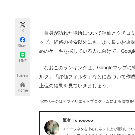
モノづくり技術者専門サイト
エレクトロ
X
自身が訪れた場所について評価とクチコミな
ちょっと気になるネットの話題
ップ。経路の検索以外にも、より良いお店
Share
めのケーキを探している人に向けて、Goog
LINE
なおこのランキングは、Googleマップ
hatena
ルタ」「評価フィルタ」などに基づいて作成さ
上位の結果を見ていきましょう。
Home
※本ページはアフィリエイトプログラムによる収益を
筆者：chococo
スイーツネタを中心にネット上で活動している