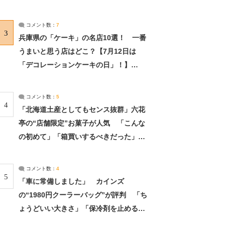
れました」（2/2） | ライフ ねとらぼリ
サーチ：2ページ目
コメント数：
7
3
兵庫県の「ケーキ」の名店10選！ 一番
うまいと思う店はどこ？【7月12日は
「デコレーションケーキの日」！】
（2/4） | 兵庫県 ねとらぼリサーチ：2ペ
ージ目
コメント数：
5
4
「北海道土産としてもセンス抜群」六花
亭の“店舗限定”お菓子が人気 「こんな
の初めて」「箱買いするべきだった」
（1/2） | 北海道 ねとらぼリサーチ
コメント数：
4
5
「車に常備しました」 カインズ
の“1980円クーラーバッグ”が評判 「ち
ょうどいい大きさ」「保冷剤を止めるベ
ルトが良い」（1/5） | ライフ ねとらぼ