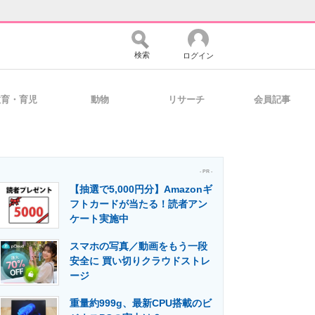
検索
ログイン
教育・育児
動物
リサーチ
会員記事
バイスの未来
好きが集まる 比べて選べる
- PR -
【抽選で5,000円分】Amazonギ
コミュニティ
マーケ×ITの今がよく分かる
フトカードが当たる！読者アン
ケート実施中
スマホの写真／動画をもう一段
・活用を支援
安全に 買い切りクラウドストレ
ージ
重量約999g、最新CPU搭載のビ