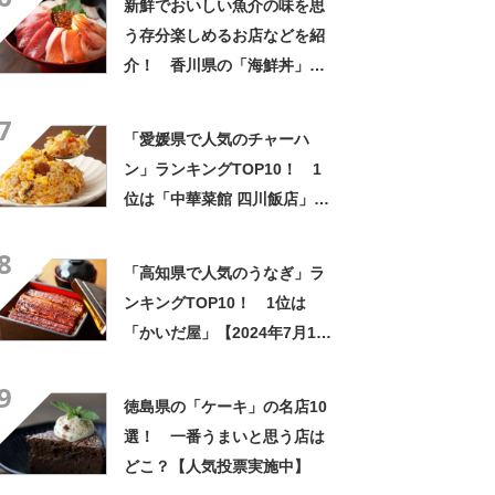
新鮮でおいしい魚介の味を思
う存分楽しめるお店などを紹
介！ 香川県の「海鮮丼」の
名店10選！
7
「愛媛県で人気のチャーハ
ン」ランキングTOP10！ 1
位は「中華菜館 四川飯店」
【2024年6月版／Googleクチ
8
コミ調べ】
「高知県で人気のうなぎ」ラ
ンキングTOP10！ 1位は
「かいだ屋」【2024年7月10
日時点】
9
徳島県の「ケーキ」の名店10
選！ 一番うまいと思う店は
どこ？【人気投票実施中】