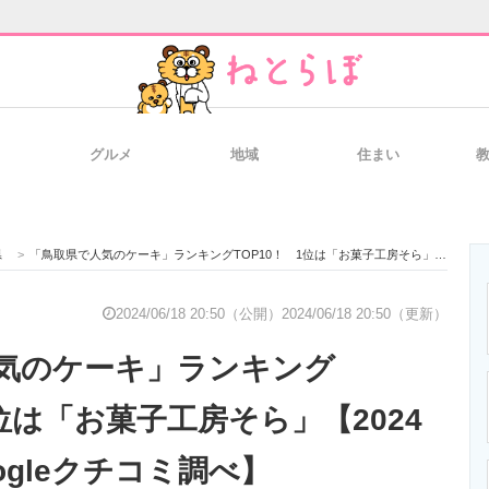
グルメ
地域
住まい
と未来を見通す
スマホと通信の最新トレンド
進化するPCとデ
県
>
「鳥取県で人気のケーキ」ランキングTOP10！ 1位は「お菓子工房そら」【2024年6月版／Googleクチコミ調べ】
のいまが分かる
企業ITのトレンドを詳説
経営リーダーの
2024/06/18 20:50（公開）
2024/06/18 20:50（更新）
気のケーキ」ランキング
T製品の総合サイト
IT製品の技術・比較・事例
製造業のIT導入
1位は「お菓子工房そら」【2024
ogleクチコミ調べ】