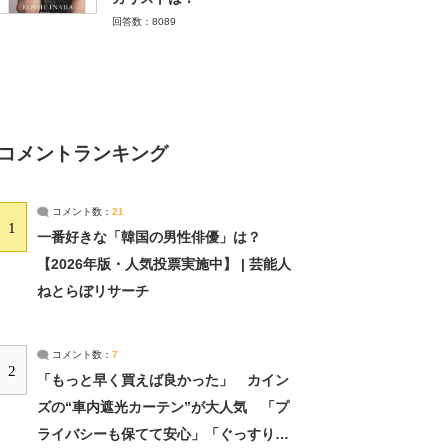
回答数：8089
コメントランキング
コメント数：
21
1
一番好きな「韓国の男性俳優」は？
【2026年版・人気投票実施中】 | 芸能人
ねとらぼリサーチ
コメント数：
7
2
「もっと早く買えば良かった」 カイン
ズの“車内遮光カーテン”が大人気 「プ
ライバシーも保てて安心」「ぐっすり眠