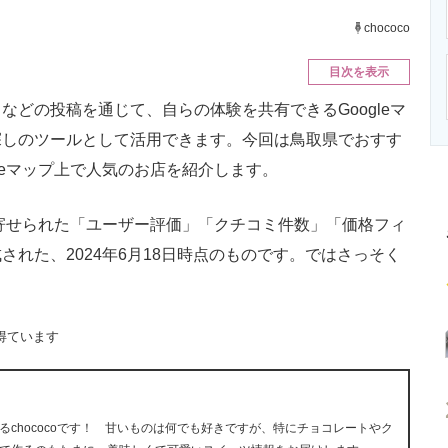
ニクス専門サイト
電子設計の基本と応用
エネルギーの専
chococo
目次を表示
どの投稿を通じて、自らの体験を共有できるGoogleマ
探しのツールとして活用できます。今回は鳥取県でおすす
leマップ上で人気のお店を紹介します。
に寄せられた「ユーザー評価」「クチコミ件数」「価格フィ
れた、2024年6月18日時点のものです。ではさっそく
得ています
chococoです！ 甘いものは何でも好きですが、特にチョコレートやク