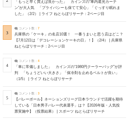
2
「もっと早く買えば良かった」 カインズの“車内遮光カーテ
ン”が大人気 「プライバシーも保てて安心」「ぐっすり眠れま
した」（2/2） | ライフ ねとらぼリサーチ：2ページ目
コメント数：
7
3
兵庫県の「ケーキ」の名店10選！ 一番うまいと思う店はどこ？
【7月12日は「デコレーションケーキの日」！】（2/4） | 兵庫県
ねとらぼリサーチ：2ページ目
コメント数：
4
4
「車に常備しました」 カインズの“1980円クーラーバッグ”が評
判 「ちょうどいい大きさ」「保冷剤を止めるベルトが良い」
（1/5） | ライフ ねとらぼリサーチ
コメント数：
3
5
【バレーボール】ネーションズリーグ日本ラウンドで活躍を期待
している「日本男子バレー代表選手」は？【2026年版・人気投
票実施中】（投票結果） | スポーツ ねとらぼリサーチ