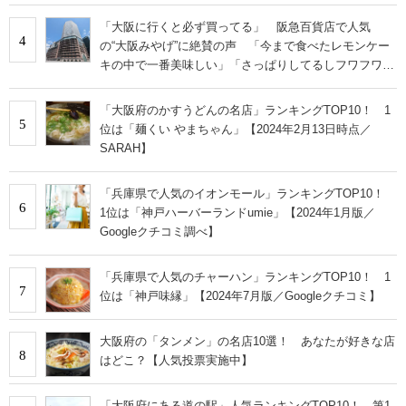
「大阪に行くと必ず買ってる」 阪急百貨店で人気
4
の“大阪みやげ”に絶賛の声 「今まで食べたレモンケー
キの中で一番美味しい」「さっぱりしてるしフワフワで
す」
「大阪府のかすうどんの名店」ランキングTOP10！ 1
5
位は「麺くい やまちゃん」【2024年2月13日時点／
SARAH】
「兵庫県で人気のイオンモール」ランキングTOP10！
6
1位は「神戸ハーバーランドumie」【2024年1月版／
Googleクチコミ調べ】
「兵庫県で人気のチャーハン」ランキングTOP10！ 1
7
位は「神戸味縁」【2024年7月版／Googleクチコミ】
大阪府の「タンメン」の名店10選！ あなたが好きな店
8
はどこ？【人気投票実施中】
「大阪府にある道の駅」人気ランキングTOP10！ 第1