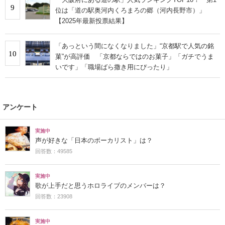
9
位は「道の駅奥河内くろまろの郷（河内長野市）」
【2025年最新投票結果】
「あっという間になくなりました」“京都駅で人気の銘
10
菓”が高評価 「京都ならではのお菓子」「ガチでうま
いです」「職場ばら撒き用にぴったり」
アンケート
実施中
声が好きな「日本のボーカリスト」は？
回答数：49585
実施中
歌が上手だと思うホロライブのメンバーは？
回答数：23908
実施中