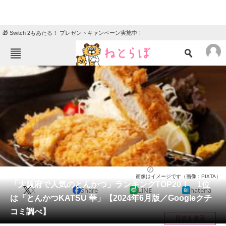
🎁 Switch 2もあたる！ プレゼントキャンペーン実施中！
ねとらぼメニュー
TOP
ニュース
エンタメ
クイズ
グルメ
地域
住まい
教育・育児
動物
リサーチ
大阪府
2024/06/19 16:05（公開）
画像はイメージです（画像：PIXTA）
会員記事
「大阪府で人気のとんかつ」ランキングTOP20！ 1位
X
Share
LINE
hatena
は「とんかつKATSU 華」【2024年6月版／Googleクチ
メディア
コミ調べ】
目次を表示
注目記事を集めた総合ページ