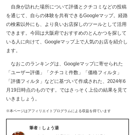
自身が訪れた場所について評価とクチコミなどの投稿
ITの今と未来を見通す
を通じて、自らの体験を共有できるGoogleマップ。経路
の検索以外にも、より良いお店探しのツールとして活用
スマホと通信の最新トレンド
できます。今回は大阪府でおすすめのとんかつを探して
進化するPCとデバイスの未来
いる人に向けて、Googleマップ上で人気のお店を紹介し
ます。
好きが集まる 比べて選べる
なおこのランキングは、Googleマップに寄せられた
ビジネスと働き方のヒント
「ユーザー評価」「クチコミ件数」「価格フィルタ」
AI活用のいまが分かる
「評価フィルタ」などに基づいて作成された、2024年6
月19日時点のものです。ではさっそく上位の結果を見て
企業ITのトレンドを詳説
いきましょう。
経営リーダーのコミュニティ
※本ページはアフィリエイトプログラムによる収益を得ています
マーケ×ITの今がよく分かる
筆者：しょう湯
ITエンジニア向け専門サイト