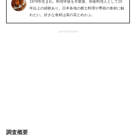
1979年生まれ。料理学校を卒業後、和食料理人として10
企業向けIT製品の総合サイト
年以上の経験あり。日本各地の郷土料理や季節の食材に触
れたい。好きな食材は菜の花とめかぶ。
IT製品の技術・比較・事例
advertisement
製造業のIT導入・活用を支援
モノづくり技術者専門サイト
エレクトロニクス専門サイト
電子設計の基本と応用
エネルギーの専門メディア
建設×テクノロジーの最前線
ちょっと気になるネットの話題
調査概要