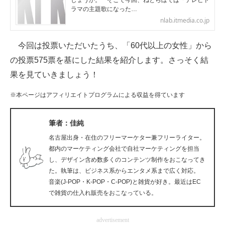
しょうか。 そこで今回、ねとらぼでは「テレビド
ラマの主題歌になった…
企業向けIT製品の総合サイト
nlab.itmedia.co.jp
IT製品の技術・比較・事例
今回は投票いただいたうち、「60代以上の女性」から
製造業のIT導入・活用を支援
の投票575票を基にした結果を紹介します。さっそく結
果を見ていきましょう！
モノづくり技術者専門サイト
※本ページはアフィリエイトプログラムによる収益を得ています
エレクトロニクス専門サイト
電子設計の基本と応用
筆者：佳純
名古屋出身・在住のフリーマーケター兼フリーライター。
エネルギーの専門メディア
都内のマーケティング会社で自社マーケティングを担当
し、デザイン含め数多くのコンテンツ制作をおこなってき
建設×テクノロジーの最前線
た。執筆は、ビジネス系からエンタメ系まで広く対応。
音楽(J-POP・K-POP・C-POP)と雑貨が好き。最近はEC
ちょっと気になるネットの話題
で雑貨の仕入れ販売をおこなっている。
advertisement