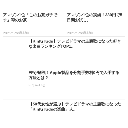
アマゾン1位「このお茶ガチで
アマゾン1位の実績！380円で5
す」噂のお茶
日間お試し。
PR(ハーブ健康本舗)
PR(ハーブ健康本舗)
【KinKi Kids】テレビドラマの主題歌になった好き
な楽曲ランキングTOP1...
FPが解説！Apple製品を分割手数料0円で入手する
方法とは？
PR(Fav-Log)
【50代女性が選ぶ】テレビドラマの主題歌になった
「KinKi Kidsの楽曲」人...