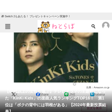
🎁 Switch 2もあたる！ プレゼントキャンペーン実施中！
ねとらぼメニュー
TOP
ニュース
エンタメ
クイズ
グルメ
地域
住まい
教育・育児
動物
リサーチ
音楽
2024/06/25 20:30（公開）
出典：Amazon.co.jp
会員記事
【60代以上の女性が選ぶ】テレビドラマの主題歌になっ
X
Share
LINE
hatena
た「KinKi Kids」の楽曲人気ランキングTOP16！ 第1
メディア
位は「ボクの背中には羽根がある」【2024年最新投票結
目次を表示
果】
注目記事を集めた総合ページ