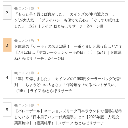
コメント数：
7
2
「もっと早く買えば良かった」 カインズの“車内遮光カーテ
ン”が大人気 「プライバシーも保てて安心」「ぐっすり眠れま
した」（2/2） | ライフ ねとらぼリサーチ：2ページ目
コメント数：
7
3
兵庫県の「ケーキ」の名店10選！ 一番うまいと思う店はどこ？
【7月12日は「デコレーションケーキの日」！】（2/4） | 兵庫県
ねとらぼリサーチ：2ページ目
コメント数：
4
4
「車に常備しました」 カインズの“1980円クーラーバッグ”が評
判 「ちょうどいい大きさ」「保冷剤を止めるベルトが良い」
（1/5） | ライフ ねとらぼリサーチ
コメント数：
3
5
【バレーボール】ネーションズリーグ日本ラウンドで活躍を期待
している「日本男子バレー代表選手」は？【2026年版・人気投
票実施中】（投票結果） | スポーツ ねとらぼリサーチ