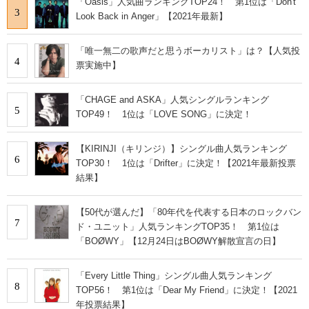
「Oasis」人気曲ランキングTOP24！ 第1位は「Don't
3
Look Back in Anger」【2021年最新】
「唯一無二の歌声だと思うボーカリスト」は？【人気投
4
票実施中】
「CHAGE and ASKA」人気シングルランキング
5
TOP49！ 1位は「LOVE SONG」に決定！
【KIRINJI（キリンジ）】シングル曲人気ランキング
6
TOP30！ 1位は「Drifter」に決定！【2021年最新投票
結果】
【50代が選んだ】「80年代を代表する日本のロックバン
7
ド・ユニット」人気ランキングTOP35！ 第1位は
「BOØWY」【12月24日はBOØWY解散宣言の日】
「Every Little Thing」シングル曲人気ランキング
8
TOP56！ 第1位は「Dear My Friend」に決定！【2021
年投票結果】