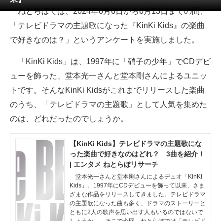
ねとらぼでは、2024年6月6日から6月13日までの間、
ITの今と未来を見通す
「テレビドラマの主題歌になった『KinKi Kids』の楽曲
で好きなのは？」というアンケートを実施しました。
スマホと通信の最新トレンド
「KinKi Kids」は、1997年に「硝子の少年」でCDデビ
進化するPCとデバイスの未来
ューを飾った、堂本光一さんと堂本剛さんによるユニッ
好きが集まる 比べて選べる
トです。そんなKinKi Kidsがこれまでリリースした楽曲
のうち、「テレビドラマの主題歌」として人気を集めた
ビジネスと働き方のヒント
のは、どれだったのでしょうか。
AI活用のいまが分かる
【KinKi Kids】テレビドラマの主題歌にな
企業ITのトレンドを詳説
った楽曲で好きなのはどれ？ 3曲を紹介！
| エンタメ ねとらぼリサーチ
経営リーダーのコミュニティ
堂本光一さんと堂本剛さんによるデュオ「KinKi
Kids」。1997年にCDデビューを飾って以来、さま
マーケ×ITの今がよく分かる
ざまな作品をリリースしてきました。テレビドラマ
の主題歌になった曲も多く、ドラマのストーリーと
ITエンジニア向け専門サイト
ともに2人の歌声を思い出す人もいるのではないで