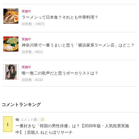
実施中
ラーメンって日本食？それとも中華料理？
回答数：19671
実施中
神奈川県で一番うまいと思う「横浜家系ラーメン店」はどこ？
回答数：8512
実施中
唯一無二の歌声だと思うボーカリストは？
回答数：8132
コメントランキング
コメント数：
21
1
一番好きな「韓国の男性俳優」は？【2026年版・人気投票実施
中】 | 芸能人 ねとらぼリサーチ