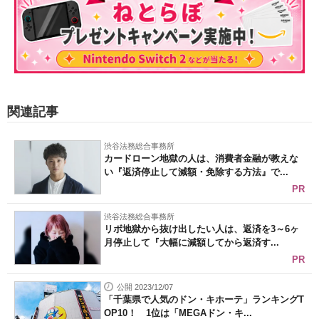
関連記事
渋谷法務総合事務所
カードローン地獄の人は、消費者金融が教えな
い『返済停止して減額・免除する方法』で...
PR
渋谷法務総合事務所
リボ地獄から抜け出したい人は、返済を3～6ヶ
月停止して『大幅に減額してから返済す...
PR
公開 2023/12/07
「千葉県で人気のドン・キホーテ」ランキングT
OP10！ 1位は「MEGAドン・キ...