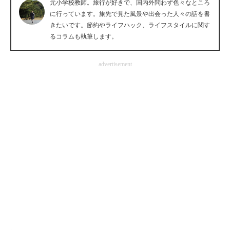
元小学校教師。旅行が好きで、国内外問わず色々なところ
企業向けIT製品の総合サイト
に行っています。旅先で見た風景や出会った人々の話を書
きたいです。節約やライフハック、ライフスタイルに関す
IT製品の技術・比較・事例
るコラムも執筆します。
製造業のIT導入・活用を支援
advertisement
モノづくり技術者専門サイト
エレクトロニクス専門サイト
電子設計の基本と応用
エネルギーの専門メディア
建設×テクノロジーの最前線
ちょっと気になるネットの話題