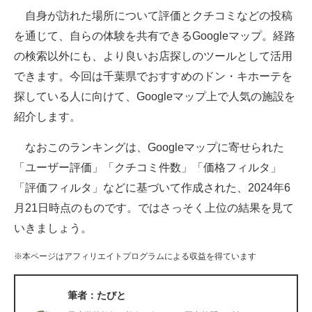
自身が訪れた場所について評価とクチコミなどの投稿
ITの今と未来を見通す
を通じて、自らの体験を共有できるGoogleマップ。経路
の検索以外にも、より良いお店探しのツールとして活用
スマホと通信の最新トレンド
できます。今回は千葉県でおすすめのドン・キホーテを
進化するPCとデバイスの未来
探している人に向けて、Googleマップ上で人気の施設を
紹介します。
好きが集まる 比べて選べる
なおこのランキングは、Googleマップに寄せられた
ビジネスと働き方のヒント
「ユーザー評価」「クチコミ件数」「価格フィルタ」
AI活用のいまが分かる
「評価フィルタ」などに基づいて作成された、2024年6
月21日時点のものです。ではさっそく上位の結果を見て
企業ITのトレンドを詳説
いきましょう。
経営リーダーのコミュニティ
※本ページはアフィリエイトプログラムによる収益を得ています
マーケ×ITの今がよく分かる
筆者：たびと
ITエンジニア向け専門サイト