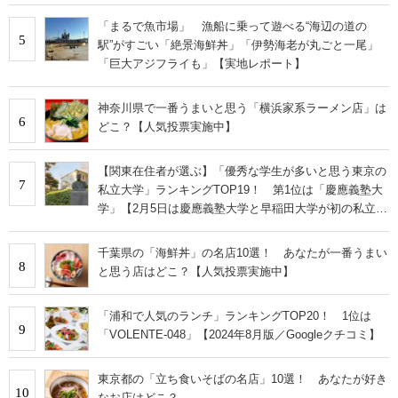
「まるで魚市場」 漁船に乗って遊べる“海辺の道の
5
駅”がすごい「絶景海鮮丼」「伊勢海老が丸ごと一尾」
「巨大アジフライも」【実地レポート】
神奈川県で一番うまいと思う「横浜家系ラーメン店」は
6
どこ？【人気投票実施中】
【関東在住者が選ぶ】「優秀な学生が多いと思う東京の
7
私立大学」ランキングTOP19！ 第1位は「慶應義塾大
学」【2月5日は慶應義塾大学と早稲田大学が初の私立大
学として認可された日】
千葉県の「海鮮丼」の名店10選！ あなたが一番うまい
8
と思う店はどこ？【人気投票実施中】
「浦和で人気のランチ」ランキングTOP20！ 1位は
9
「VOLENTE-048」【2024年8月版／Googleクチコミ】
東京都の「立ち食いそばの名店」10選！ あなたが好き
10
なお店はどこ？