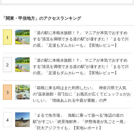
「関東・甲信地方」のアクセスランキング
「道の駅に本格水族館！？」 マニアが本気でおすすめ
1
する“清流を満喫できる道の駅”が凄すぎた！「まるで川
の底」「足湯もダムカレーも」【実地レビュー】
「道の駅に本格水族館！？」 マニアが本気でおすすめ
2
する“清流を満喫できる道の駅”が凄すぎた！「まるで川
の底」「足湯もダムカレーも」【実地レビュー】
「箱根に来る時はまた利用したい」 神奈川県で人気
3
の“温泉旅館・宿”1位に「お風呂が広くてビュッフェがお
いしい」「情緒あふれる中庭が素敵」の声
「まるで魚市場」 漁船に乗って遊べる“海辺の道の
4
駅”がすごい「絶景海鮮丼」「伊勢海老が丸ごと一尾」
「巨大アジフライも」【実地レポート】