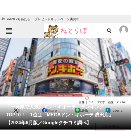
🎁 Switch 2もあたる！ プレゼントキャンペーン実施中！
ねとらぼメニュー
TOP
ニュース
エンタメ
クイズ
グルメ
地域
住まい
教育・育児
動物
リサーチ
千葉県
2024/06/21 22:05（公開）
画像はイメージです（画像：PIXTA）
会員記事
「千葉県で人気のドン・キホーテ」ランキング
X
Share
LINE
hatena
TOP10！ 1位は「MEGAドン・キホーテ 成田店」
メディア
【2024年6月版／Googleクチコミ調べ】
目次を表示
注目記事を集めた総合ページ