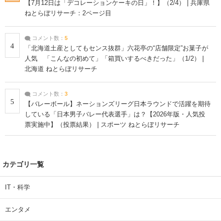
【7月12日は「デコレーションケーキの日」！】（2/4） | 兵庫県
ねとらぼリサーチ：2ページ目
コメント数：
5
4
「北海道土産としてもセンス抜群」六花亭の“店舗限定”お菓子が
人気 「こんなの初めて」「箱買いするべきだった」（1/2） |
北海道 ねとらぼリサーチ
コメント数：
3
5
【バレーボール】ネーションズリーグ日本ラウンドで活躍を期待
している「日本男子バレー代表選手」は？【2026年版・人気投
票実施中】（投票結果） | スポーツ ねとらぼリサーチ
カテゴリ一覧
IT・科学
エンタメ