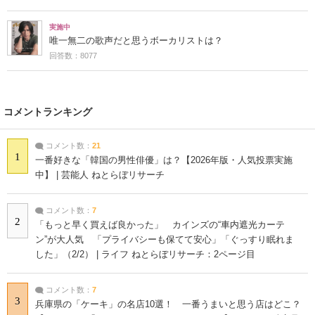
実施中
唯一無二の歌声だと思うボーカリストは？
回答数：8077
コメントランキング
コメント数：
21
1
一番好きな「韓国の男性俳優」は？【2026年版・人気投票実施
中】 | 芸能人 ねとらぼリサーチ
コメント数：
7
2
「もっと早く買えば良かった」 カインズの“車内遮光カーテ
ン”が大人気 「プライバシーも保てて安心」「ぐっすり眠れま
した」（2/2） | ライフ ねとらぼリサーチ：2ページ目
コメント数：
7
3
兵庫県の「ケーキ」の名店10選！ 一番うまいと思う店はどこ？