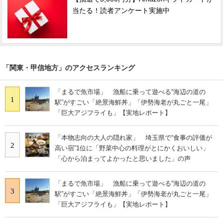
当たる！読者アンケート実施中
「関東・甲信地方」のアクセスランキング
「まるで魚市場」 漁船に乗って遊べる“海辺の道の
1
駅”がすごい「絶景海鮮丼」「伊勢海老が丸ごと一尾」
「巨大アジフライも」【実地レポート】
「本物志向の大人の隠れ家」 埼玉県で“食事の評価が
2
高い宿”1位に「野菜中心の料理がとにかくおいしい」
「心から泊まってよかったと思いました」の声
「まるで魚市場」 漁船に乗って遊べる“海辺の道の
3
駅”がすごい「絶景海鮮丼」「伊勢海老が丸ごと一尾」
「巨大アジフライも」【実地レポート】