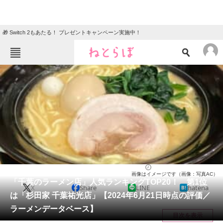
🎁 Switch 2もあたる！ プレゼントキャンペーン実施中！
ねとらぼメニュー
TOP
ニュース
エンタメ
クイズ
グルメ
地域
住まい
教育・育児
動物
リサーチ
千葉県
2024/06/23 22:15（公開）
画像はイメージです（画像：写真AC）
会員記事
「千葉のラーメン店」人気ランキングTOP20！ 第1位
X
Share
LINE
hatena
は「杉田家 千葉祐光店」【2024年6月21日時点の評価／
メディア
ラーメンデータベース】
目次を表示
注目記事を集めた総合ページ