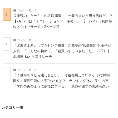
コメント数：
7
3
兵庫県の「ケーキ」の名店10選！ 一番うまいと思う店はどこ？
【7月12日は「デコレーションケーキの日」！】（2/4） | 兵庫県
ねとらぼリサーチ：2ページ目
コメント数：
5
4
「北海道土産としてもセンス抜群」六花亭の“店舗限定”お菓子が
人気 「こんなの初めて」「箱買いするべきだった」（1/2） |
北海道 ねとらぼリサーチ
コメント数：
3
5
「子供ができたら通わせたい」 今後発展していきそうな“関関
同立・産近甲龍の大学”といえば？ ランキング1位に学生の声
「学問の街のように多様に学べる」「就職や進学の実績も高い」
| 大学 ねとらぼリサーチ
カテゴリ一覧