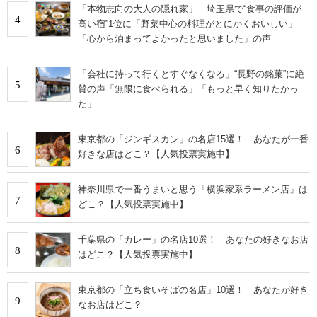
「本物志向の大人の隠れ家」 埼玉県で“食事の評価が
4
高い宿”1位に「野菜中心の料理がとにかくおいしい」
「心から泊まってよかったと思いました」の声
「会社に持って行くとすぐなくなる」“長野の銘菓”に絶
5
賛の声「無限に食べられる」「もっと早く知りたかっ
た」
東京都の「ジンギスカン」の名店15選！ あなたが一番
6
好きな店はどこ？【人気投票実施中】
神奈川県で一番うまいと思う「横浜家系ラーメン店」は
7
どこ？【人気投票実施中】
千葉県の「カレー」の名店10選！ あなたの好きなお店
8
はどこ？【人気投票実施中】
東京都の「立ち食いそばの名店」10選！ あなたが好き
9
なお店はどこ？