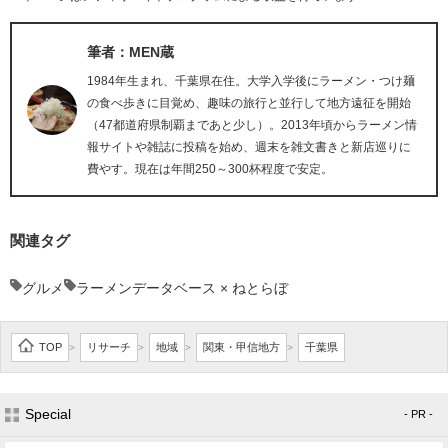
筆者：MEN蔵
1984年生まれ、千葉県在住。大学入学後にラーメン・つけ麺
の食べ歩きに目覚め、趣味の旅行と並行して地方遠征を開始
（47都道府県制覇まであと少し）。2013年頃からラーメン情
報サイトや雑誌に投稿を始め、週末を雑文書きと新店巡りに
費やす。現在は年間250～300杯程度で安定。
関連タグ
グルメ
ラーメンデータベース × ねとらぼ
TOP
リサーチ
地域
関東・甲信地方
千葉県
>
>
>
>
Special
- PR -