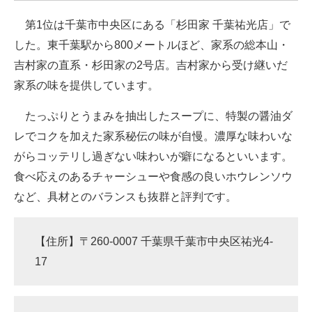
企業向けIT製品の総合サイト
第1位は千葉市中央区にある「杉田家 千葉祐光店」で
した。東千葉駅から800メートルほど、家系の総本山・
IT製品の技術・比較・事例
吉村家の直系・杉田家の2号店。吉村家から受け継いだ
製造業のIT導入・活用を支援
家系の味を提供しています。
モノづくり技術者専門サイト
たっぷりとうまみを抽出したスープに、特製の醤油ダ
レでコクを加えた家系秘伝の味が自慢。濃厚な味わいな
エレクトロニクス専門サイト
がらコッテリし過ぎない味わいが癖になるといいます。
電子設計の基本と応用
食べ応えのあるチャーシューや食感の良いホウレンソウ
など、具材とのバランスも抜群と評判です。
エネルギーの専門メディア
建設×テクノロジーの最前線
【住所】〒260-0007 千葉県千葉市中央区祐光4-
ちょっと気になるネットの話題
17