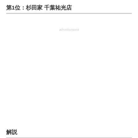
第1位：杉田家 千葉祐光店
ITの今と未来を見通す
スマホと通信の最新トレンド
advertisement
進化するPCとデバイスの未来
好きが集まる 比べて選べる
ビジネスと働き方のヒント
AI活用のいまが分かる
企業ITのトレンドを詳説
経営リーダーのコミュニティ
マーケ×ITの今がよく分かる
解説
ITエンジニア向け専門サイト