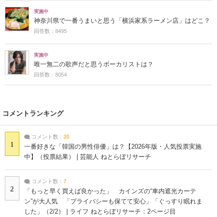
実施中
神奈川県で一番うまいと思う「横浜家系ラーメン店」はどこ？
回答数：8495
実施中
唯一無二の歌声だと思うボーカリストは？
回答数：8054
コメントランキング
コメント数：
20
1
一番好きな「韓国の男性俳優」は？【2026年版・人気投票実施
中】（投票結果） | 芸能人 ねとらぼリサーチ
コメント数：
7
2
「もっと早く買えば良かった」 カインズの“車内遮光カーテ
ン”が大人気 「プライバシーも保てて安心」「ぐっすり眠れま
した」（2/2） | ライフ ねとらぼリサーチ：2ページ目