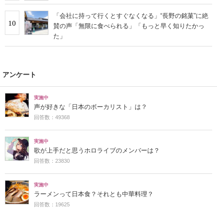
「会社に持って行くとすぐなくなる」“長野の銘菓”に絶
10
賛の声「無限に食べられる」「もっと早く知りたかっ
た」
アンケート
実施中
声が好きな「日本のボーカリスト」は？
回答数：49368
実施中
歌が上手だと思うホロライブのメンバーは？
回答数：23830
実施中
ラーメンって日本食？それとも中華料理？
回答数：19625