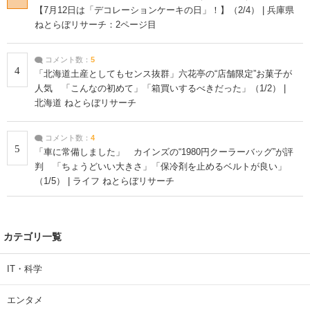
【7月12日は「デコレーションケーキの日」！】（2/4） | 兵庫県
ねとらぼリサーチ：2ページ目
コメント数：
5
4
「北海道土産としてもセンス抜群」六花亭の“店舗限定”お菓子が
人気 「こんなの初めて」「箱買いするべきだった」（1/2） |
北海道 ねとらぼリサーチ
コメント数：
4
5
「車に常備しました」 カインズの“1980円クーラーバッグ”が評
判 「ちょうどいい大きさ」「保冷剤を止めるベルトが良い」
（1/5） | ライフ ねとらぼリサーチ
カテゴリ一覧
IT・科学
エンタメ