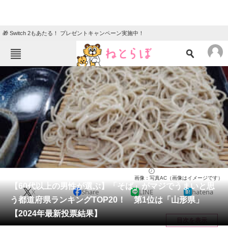
🎁 Switch 2もあたる！ プレゼントキャンペーン実施中！
ねとらぼメニュー
TOP
ニュース
エンタメ
クイズ
グルメ
地域
住まい
教育・育児
動物
リサーチ
そば
2024/06/27 11:00（公開）
画像：写真AC（画像はイメージです）
会員記事
【60代以上の男性が選ぶ】「そば」がマジでうまいと思
X
Share
LINE
hatena
う都道府県ランキングTOP20！ 第1位は「山形県」
メディア
【2024年最新投票結果】
目次を表示
注目記事を集めた総合ページ