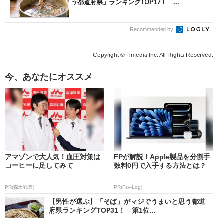
う都道府県」ランキングTOP17！ ...
Recommended by
Copyright © ITmedia Inc. All Rights Reserved.
今、あなたにオススメ
アマゾンで大人気！血圧対策は
FPが解説！Apple製品を分割手
コーヒーに足してみて
数料0円で入手する方法とは？
PR(森永乳業)
PR(Fav-Log)
【男性が選ぶ】「そば」がマジでうまいと思う都道
府県ランキングTOP31！ 第1位...