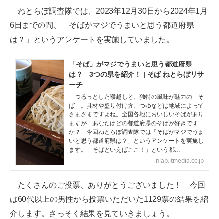
ねとらぼ調査隊では、2023年12月30日から2024年1月
ITの今と未来を見通す
6日までの間、「そばがマジでうまいと思う都道府県
は？」というアンケートを実施していました。
スマホと通信の最新トレンド
進化するPCとデバイスの未来
「そば」がマジでうまいと思う都道府県
は？ 3つの県を紹介！ | そば ねとらぼリサ
好きが集まる 比べて選べる
ーチ
つるっとした喉越しと、独特の風味が魅力の「そ
ビジネスと働き方のヒント
ば」。具材や盛り付け方、つゆなどは地域によって
さまざまですよね。全国各地においしいそばがあり
ますが、あなたはどの都道府県のそばが好きです
AI活用のいまが分かる
か？ 今回ねとらぼ調査隊では「そばがマジでうま
いと思う都道府県は？」というアンケートを実施し
企業ITのトレンドを詳説
ます。「そばといえばここ！」という都…
nlab.itmedia.co.jp
経営リーダーのコミュニティ
たくさんのご投票、ありがとうございました！ 今回
マーケ×ITの今がよく分かる
は60代以上の男性から投票いただいた1129票の結果を紹
ITエンジニア向け専門サイト
介します。さっそく結果を見ていきましょう。