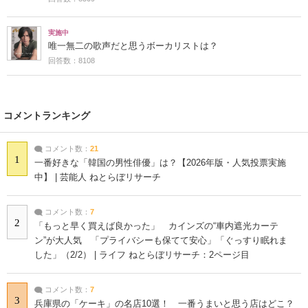
実施中
唯一無二の歌声だと思うボーカリストは？
回答数：8108
コメントランキング
コメント数：
21
1
一番好きな「韓国の男性俳優」は？【2026年版・人気投票実施
中】 | 芸能人 ねとらぼリサーチ
コメント数：
7
2
「もっと早く買えば良かった」 カインズの“車内遮光カーテ
ン”が大人気 「プライバシーも保てて安心」「ぐっすり眠れま
した」（2/2） | ライフ ねとらぼリサーチ：2ページ目
コメント数：
7
3
兵庫県の「ケーキ」の名店10選！ 一番うまいと思う店はどこ？