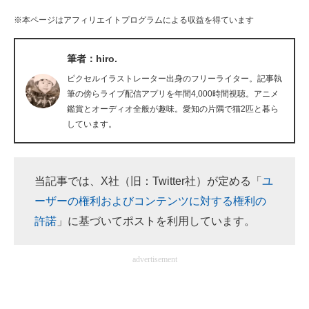
企業向けIT製品の総合サイト
※本ページはアフィリエイトプログラムによる収益を得ています
IT製品の技術・比較・事例
筆者：hiro.
製造業のIT導入・活用を支援
ピクセルイラストレーター出身のフリーライター。記事執
筆の傍らライブ配信アプリを年間4,000時間視聴。アニメ
モノづくり技術者専門サイト
鑑賞とオーディオ全般が趣味。愛知の片隅で猫2匹と暮ら
しています。
エレクトロニクス専門サイト
電子設計の基本と応用
当記事では、X社（旧：Twitter社）が定める「
ユ
エネルギーの専門メディア
ーザーの権利およびコンテンツに対する権利の
許諾
」に基づいてポストを利用しています。
建設×テクノロジーの最前線
ちょっと気になるネットの話題
advertisement