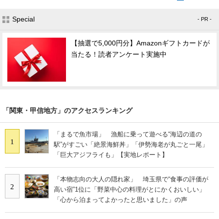
Special
- PR -
【抽選で5,000円分】Amazonギフトカードが
当たる！読者アンケート実施中
「関東・甲信地方」のアクセスランキング
「まるで魚市場」 漁船に乗って遊べる“海辺の道の
1
駅”がすごい「絶景海鮮丼」「伊勢海老が丸ごと一尾」
「巨大アジフライも」【実地レポート】
「本物志向の大人の隠れ家」 埼玉県で“食事の評価が
2
高い宿”1位に「野菜中心の料理がとにかくおいしい」
「心から泊まってよかったと思いました」の声