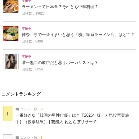
実施中
ラーメンって日本食？それとも中華料理？
回答数：19627
実施中
神奈川県で一番うまいと思う「横浜家系ラーメン店」はどこ？
回答数：8498
実施中
唯一無二の歌声だと思うボーカリストは？
回答数：8054
コメントランキング
コメント数：
20
1
一番好きな「韓国の男性俳優」は？【2026年版・人気投票実施
中】（投票結果） | 芸能人 ねとらぼリサーチ
コメント数：
7