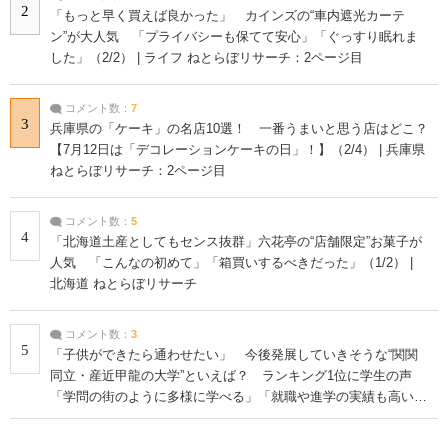
2
「もっと早く買えば良かった」 カインズの“車内遮光カーテ
ン”が大人気 「プライバシーも保てて安心」「ぐっすり眠れま
した」（2/2） | ライフ ねとらぼリサーチ：2ページ目
コメント数：
7
3
兵庫県の「ケーキ」の名店10選！ 一番うまいと思う店はどこ？
【7月12日は「デコレーションケーキの日」！】（2/4） | 兵庫県
ねとらぼリサーチ：2ページ目
コメント数：
5
4
「北海道土産としてもセンス抜群」六花亭の“店舗限定”お菓子が
人気 「こんなの初めて」「箱買いするべきだった」（1/2） |
北海道 ねとらぼリサーチ
コメント数：
3
5
「子供ができたら通わせたい」 今後発展していきそうな“関関
同立・産近甲龍の大学”といえば？ ランキング1位に学生の声
「学問の街のように多様に学べる」「就職や進学の実績も高い」
| 大学 ねとらぼリサーチ