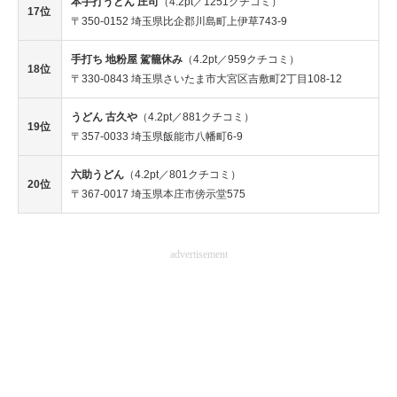
本手打うどん 庄司
（4.2pt／1251クチコミ）
17位
〒350-0152 埼玉県比企郡川島町上伊草743-9
手打ち 地粉屋 駕籠休み
（4.2pt／959クチコミ）
18位
〒330-0843 埼玉県さいたま市大宮区吉敷町2丁目108-12
うどん 古久や
（4.2pt／881クチコミ）
19位
〒357-0033 埼玉県飯能市八幡町6-9
六助うどん
（4.2pt／801クチコミ）
20位
〒367-0017 埼玉県本庄市傍示堂575
advertisement