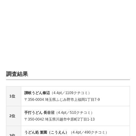
調査結果
讃岐うどん條辺
（4.4pt／1109クチコミ）
1位
〒356-0004 埼玉県ふじみ野市上福岡1丁目7-9
手打うどん 長谷沼
（4.4pt／510クチコミ）
2位
〒350-0042 埼玉県川越市中原町2丁目1-13
うどん処 篁園（こうえん）
（4.4pt／490クチコミ）
3位