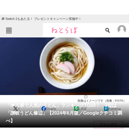
🎁 Switch 2もあたる！ プレゼントキャンペーン実施中！
ねとらぼメニュー
TOP
ニュース
エンタメ
クイズ
グルメ
地域
住まい
教育・育児
動物
リサーチ
埼玉県
2024/06/30 10:30（公開）
画像はイメージです（画像：PIXTA）
会員記事
「埼玉県で人気のうどん」ランキングTO20！ 1位は
X
Share
LINE
hatena
「讃岐うどん條辺」【2024年6月版／Googleクチコミ調
メディア
べ】
目次を表示
注目記事を集めた総合ページ