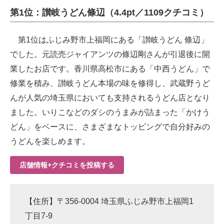
第1位：讃岐うどん條辺（4.4pt／1109クチコミ）
ITの今と未来を見通す
第1位はふじみ野市上福岡にある「讃岐うどん 條辺」
スマホと通信の最新トレンド
でした。元読売ジャイアンツの條辺剛さんが引退後に開
進化するPCとデバイスの未来
業したお店です。香川県高松市にある「中西うどん」で
修業を積み、讃岐うどん本場の味を修得し、武蔵野うど
好きが集まる 比べて選べる
んが人気の埼玉県においても支持されるうどん店となり
ビジネスと働き方のヒント
ました。いりこなどのダシのうまみが詰まった「かけう
どん」をベースに、さまざまなトッピングで自分好みの
AI活用のいまが分かる
うどんを楽しめます。
企業ITのトレンドを詳説
店舗情報+クチコミを投稿する
経営リーダーのコミュニティ
マーケ×ITの今がよく分かる
【住所】〒356-0004 埼玉県ふじみ野市上福岡1
ITエンジニア向け専門サイト
丁目7-9