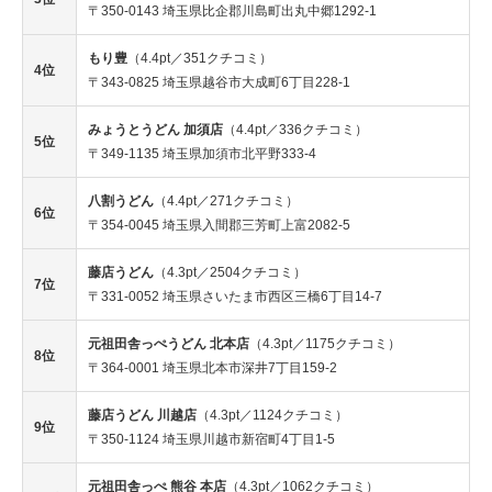
〒350-0143 埼玉県比企郡川島町出丸中郷1292-1
もり豊
（4.4pt／351クチコミ）
4位
〒343-0825 埼玉県越谷市大成町6丁目228-1
みょうとうどん 加須店
（4.4pt／336クチコミ）
5位
〒349-1135 埼玉県加須市北平野333-4
八割うどん
（4.4pt／271クチコミ）
6位
〒354-0045 埼玉県入間郡三芳町上富2082-5
藤店うどん
（4.3pt／2504クチコミ）
7位
〒331-0052 埼玉県さいたま市西区三橋6丁目14-7
元祖田舎っぺうどん 北本店
（4.3pt／1175クチコミ）
8位
〒364-0001 埼玉県北本市深井7丁目159-2
藤店うどん 川越店
（4.3pt／1124クチコミ）
9位
〒350-1124 埼玉県川越市新宿町4丁目1-5
元祖田舎っぺ 熊谷 本店
（4.3pt／1062クチコミ）