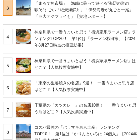
「まるで魚市場」 漁船に乗って遊べる“海辺の道の
3
駅”がすごい「絶景海鮮丼」「伊勢海老が丸ごと一尾」
「巨大アジフライも」【実地レポート】
神奈川県で一番うまいと思う「横浜家系ラーメン店」ラ
4
ンキングTOP20！ 第1位は「ラーメン杉田家」【2024
年8月27日時点の投票結果】
神奈川県で一番うまいと思う「横浜家系ラーメン店」は
5
どこ？【人気投票実施中】
「東京の生姜焼きの名店」9選！ 一番うまいと思う店
6
はどこ？【人気投票実施中】
千葉県の「カツカレー」の名店10選！ 一番うまいと思
7
う店はどこ？【人気投票実施中】
コスパ最強の「バラマキ東京土産」ランキング
8
TOP10！ 第1位は「かりんといろは 24個入」【2024年