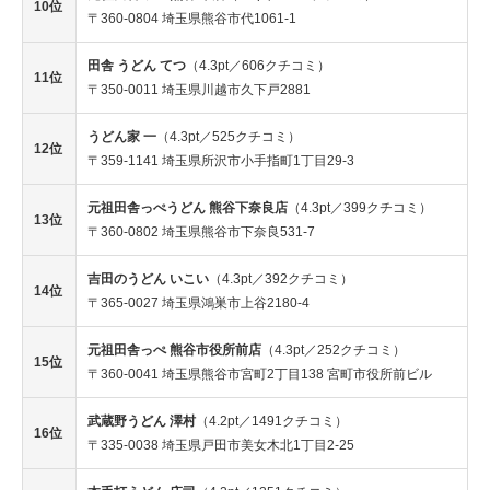
10位
〒360-0804 埼玉県熊谷市代1061-1
田舎 うどん てつ
（4.3pt／606クチコミ）
11位
〒350-0011 埼玉県川越市久下戸2881
うどん家 一
（4.3pt／525クチコミ）
12位
〒359-1141 埼玉県所沢市小手指町1丁目29-3
元祖田舎っぺうどん 熊谷下奈良店
（4.3pt／399クチコミ）
13位
〒360-0802 埼玉県熊谷市下奈良531-7
吉田のうどん いこい
（4.3pt／392クチコミ）
14位
〒365-0027 埼玉県鴻巣市上谷2180-4
元祖田舎っぺ 熊谷市役所前店
（4.3pt／252クチコミ）
15位
〒360-0041 埼玉県熊谷市宮町2丁目138 宮町市役所前ビル
武蔵野うどん 澤村
（4.2pt／1491クチコミ）
16位
〒335-0038 埼玉県戸田市美女木北1丁目2-25