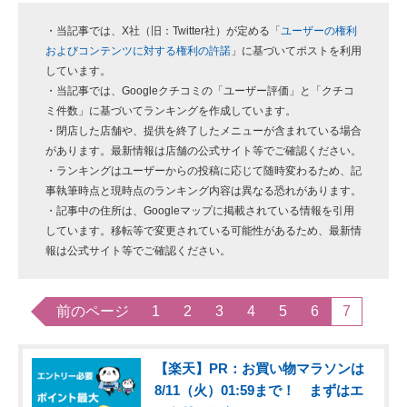
・当記事では、X社（旧：Twitter社）が定める「
ユーザーの権利
およびコンテンツに対する権利の許諾
」に基づいてポストを利用
しています。
・当記事では、Googleクチコミの「ユーザー評価」と「クチコ
ミ件数」に基づいてランキングを作成しています。
・閉店した店舗や、提供を終了したメニューが含まれている場合
があります。最新情報は店舗の公式サイト等でご確認ください。
・ランキングはユーザーからの投稿に応じて随時変わるため、記
事執筆時点と現時点のランキング内容は異なる恐れがあります。
・記事中の住所は、Googleマップに掲載されている情報を引用
しています。移転等で変更されている可能性があるため、最新情
報は公式サイト等でご確認ください。
前のページ
1
2
3
4
5
6
7
【楽天】PR：お買い物マラソンは
8/11（火）01:59まで！ まずはエ