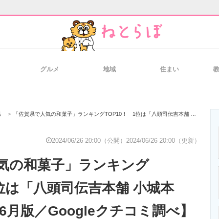
グルメ
地域
住まい
と未来を見通す
スマホと通信の最新トレンド
進化するPCとデ
県
>
「佐賀県で人気の和菓子」ランキングTOP10！ 1位は「八頭司伝吉本舗 小城本店」【2024年6月版／Googleクチコミ調べ】
のいまが分かる
企業ITのトレンドを詳説
経営リーダーの
2024/06/26 20:00（公開）
2024/06/26 20:00（更新）
気の和菓子」ランキング
T製品の総合サイト
IT製品の技術・比較・事例
製造業のIT導入
1位は「八頭司伝吉本舗 小城本
年6月版／Googleクチコミ調べ】