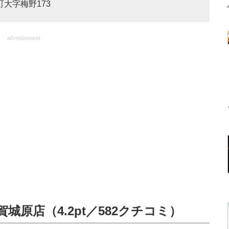
町大字梅野173
advertisement
城原店（4.2pt／582クチコミ）