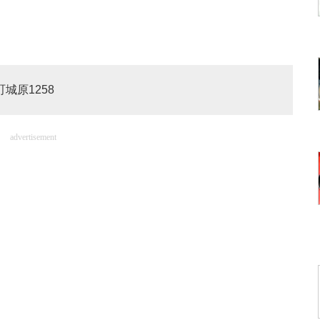
町城原1258
advertisement