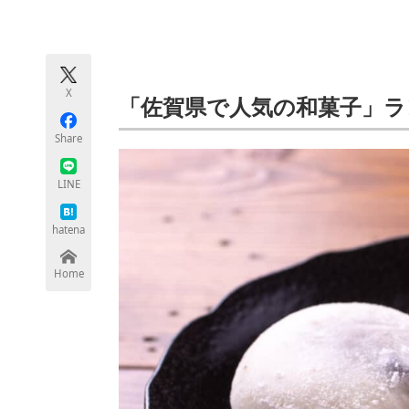
モノづくり技術者専門サイト
エレクトロ
X
ちょっと気になるネットの話題
「佐賀県で人気の和菓子」ラ
Share
LINE
hatena
Home