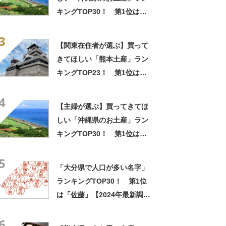
キングTOP30！ 第1位は
「紅いも生タルト 沖縄きらり
3
（御菓子御殿）」【2026年最
【関東在住者が選ぶ】買って
新調査結果】
きてほしい「熊本土産」ラン
キングTOP23！ 第1位は
「いきなり団子」【2026年最
4
新調査結果】
【主婦が選ぶ】買ってきてほ
しい「沖縄県のお土産」ラン
キングTOP30！ 第1位は
「紅いも生タルト 沖縄きらり
5
（御菓子御殿）」【2026年最
「大分県で人口が多い名字」
新調査結果】
ランキングTOP30！ 第1位
は「佐藤」【2024年最新調査
結果】
6