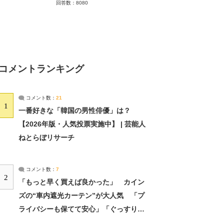
回答数：8080
コメントランキング
コメント数：
21
1
一番好きな「韓国の男性俳優」は？
【2026年版・人気投票実施中】 | 芸能人
ねとらぼリサーチ
コメント数：
7
2
「もっと早く買えば良かった」 カイン
ズの“車内遮光カーテン”が大人気 「プ
ライバシーも保てて安心」「ぐっすり眠
れました」（2/2） | ライフ ねとらぼリ