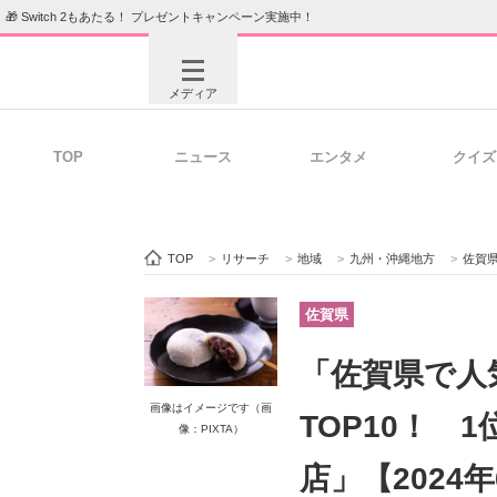
🎁 Switch 2もあたる！ プレゼントキャンペーン実施中！
メディア
TOP
ニュース
エンタメ
クイズ
注目記事を集めた総合ページ
ITの今
TOP
>
リサーチ
>
地域
>
九州・沖縄地方
>
佐賀
ビジネスと働き方のヒント
AI活用
佐賀県
「佐賀県で人
ITエンジニア向け専門サイト
企業向けI
画像はイメージです（画
TOP10！ 
像：PIXTA）
店」【2024