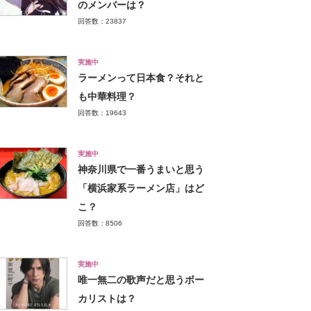
のメンバーは？
回答数：23837
実施中
ラーメンって日本食？それと
も中華料理？
回答数：19643
実施中
神奈川県で一番うまいと思う
「横浜家系ラーメン店」はど
こ？
回答数：8506
実施中
唯一無二の歌声だと思うボー
カリストは？