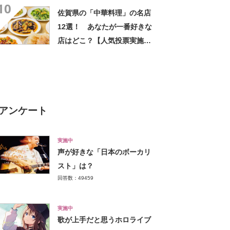
10
る」「糖度18度超え」「朝市
佐賀県の「中華料理」の名店
に大行列」
12選！ あなたが一番好きな
店はどこ？【人気投票実施
中】
アンケート
実施中
声が好きな「日本のボーカリ
スト」は？
回答数：49459
実施中
歌が上手だと思うホロライブ