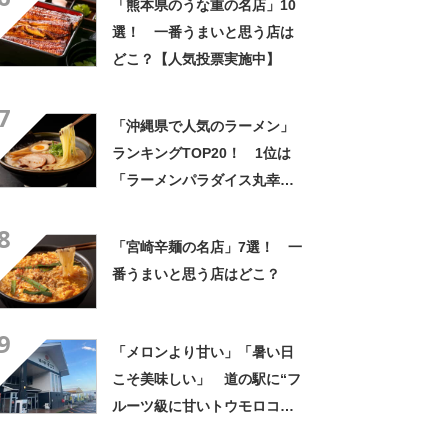
「熊本県のうな重の名店」10
選！ 一番うまいと思う店は
どこ？【人気投票実施中】
7
「沖縄県で人気のラーメン」
ランキングTOP20！ 1位は
「ラーメンパラダイス丸幸」
【2024年3月版／Googleクチ
8
コミ調べ】
「宮崎辛麺の名店」7選！ 一
番うまいと思う店はどこ？
9
「メロンより甘い」「暑い日
こそ美味しい」 道の駅に“フ
ルーツ級に甘いトウモロコ
シ”がずらり 「生でかじれ