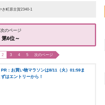
やき町原古賀2340-1
第6位～
2
3
4
5
次のページ
PR：お買い物マラソンは8/11（火）01:59ま
まずはエントリーから！