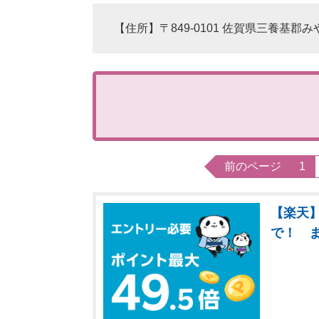
【住所】〒849-0101 佐賀県三養基郡み
前のページ
1
【楽天】
で！ 