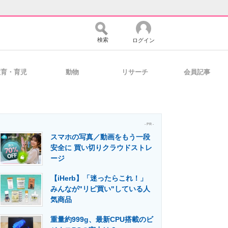
検索
ログイン
教育・育児
動物
リサーチ
会員記事
バイスの未来
好きが集まる 比べて選べる
- PR -
スマホの写真／動画をもう一段
コミュニティ
マーケ×ITの今がよく分かる
安全に 買い切りクラウドストレ
ージ
【iHerb】「迷ったらこれ！」
・活用を支援
みんなが"リピ買い"している人
気商品
重量約999g、最新CPU搭載のビ