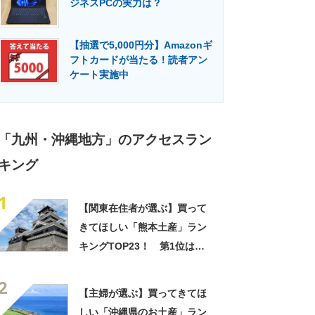
ジネスPCの実力は？
門メディア
建設×テクノロジーの最前線
【抽選で5,000円分】Amazonギ
フトカードが当たる！読者アン
ケート実施中
「九州・沖縄地方」のアクセスラン
キング
1
【関東在住者が選ぶ】買って
きてほしい「熊本土産」ラン
キングTOP23！ 第1位は
「いきなり団子」【2026年最
2
新調査結果】
【主婦が選ぶ】買ってきてほ
しい「沖縄県のお土産」ラン