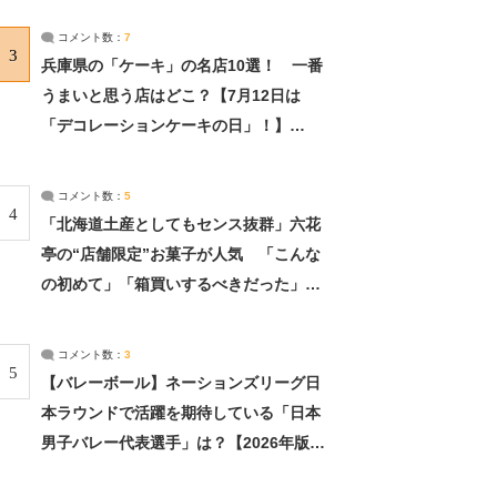
サーチ：2ページ目
コメント数：
7
3
兵庫県の「ケーキ」の名店10選！ 一番
うまいと思う店はどこ？【7月12日は
「デコレーションケーキの日」！】
（2/4） | 兵庫県 ねとらぼリサーチ：2ペ
ージ目
コメント数：
5
4
「北海道土産としてもセンス抜群」六花
亭の“店舗限定”お菓子が人気 「こんな
の初めて」「箱買いするべきだった」
（1/2） | 北海道 ねとらぼリサーチ
コメント数：
3
5
【バレーボール】ネーションズリーグ日
本ラウンドで活躍を期待している「日本
男子バレー代表選手」は？【2026年版・
人気投票実施中】（投票結果） | スポー