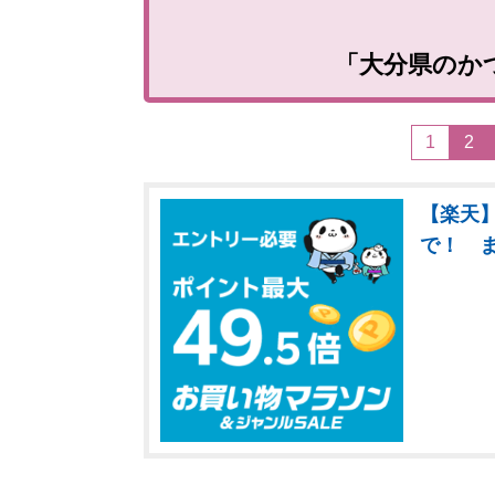
「大分県のか
1
2
【楽天】
で！ 