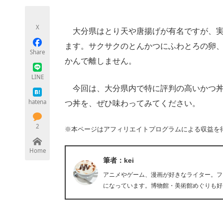
モノづくり技術者専門サイト
エレクトロ
X
大分県はとり天や唐揚げが有名ですが、実
ます。サクサクのとんかつにふわとろの卵
Share
ちょっと気になるネットの話題
かんで離しません。
LINE
今回は、大分県内で特に評判の高いかつ丼
hatena
つ丼を、ぜひ味わってみてください。
2
※本ページはアフィリエイトプログラムによる収益を
Home
筆者：kei
アニメやゲーム、漫画が好きなライター。フ
になっています。博物館・美術館めぐりも好