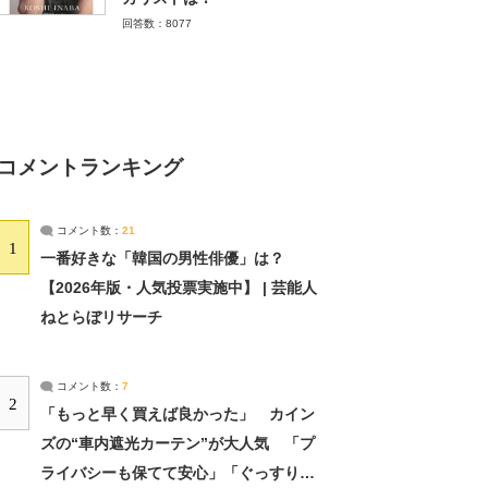
回答数：8077
コメントランキング
コメント数：
21
1
一番好きな「韓国の男性俳優」は？
【2026年版・人気投票実施中】 | 芸能人
ねとらぼリサーチ
コメント数：
7
2
「もっと早く買えば良かった」 カイン
ズの“車内遮光カーテン”が大人気 「プ
ライバシーも保てて安心」「ぐっすり眠