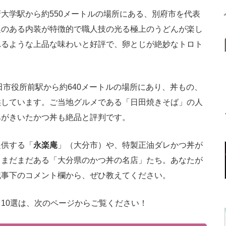
大学駅から約550メートルの場所にある、別府市を代表
趣のある内装が特徴的で職人技の光る極上のうどんが楽し
れるような上品な味わいと好評で、卵とじが絶妙なトロト
田市役所前駅から約640メートルの場所にあり、丼もの、
供しています。ご当地グルメである「日田焼きそば」の人
みがきいたかつ丼も絶品と評判です。
供する「
永楽庵
」（大分市）や、特製正油ダレかつ丼が
、まだまだある「大分県のかつ丼の名店」たち。あなたが
記事下のコメント欄から、ぜひ教えてください。
10選は、次のページからご覧ください！