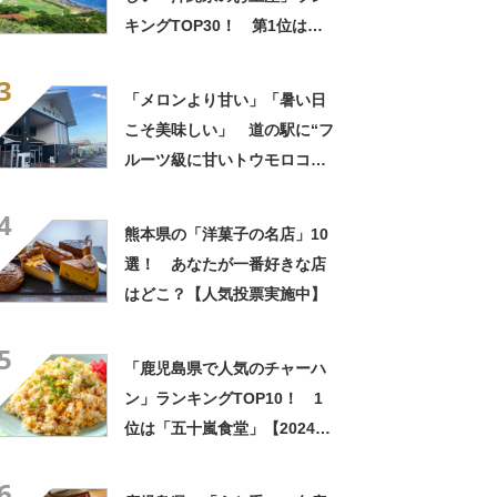
キングTOP30！ 第1位は
「紅いも生タルト 沖縄きらり
3
（御菓子御殿）」【2026年最
「メロンより甘い」「暑い日
新調査結果】
こそ美味しい」 道の駅に“フ
ルーツ級に甘いトウモロコ
シ”がずらり 「生でかじれ
4
る」「糖度18度超え」「朝市
熊本県の「洋菓子の名店」10
に大行列」
選！ あなたが一番好きな店
はどこ？【人気投票実施中】
5
「鹿児島県で人気のチャーハ
ン」ランキングTOP10！ 1
位は「五十嵐食堂」【2024年
6月版／Googleクチコミ調
6
べ】