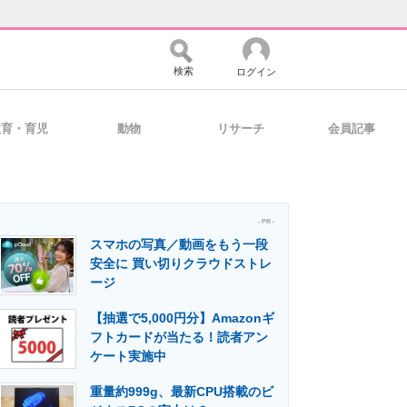
検索
ログイン
教育・育児
動物
リサーチ
会員記事
バイスの未来
好きが集まる 比べて選べる
- PR -
スマホの写真／動画をもう一段
コミュニティ
マーケ×ITの今がよく分かる
安全に 買い切りクラウドストレ
ージ
【抽選で5,000円分】Amazonギ
・活用を支援
フトカードが当たる！読者アン
ケート実施中
重量約999g、最新CPU搭載のビ