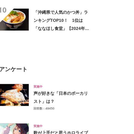
多通りもん」【2024年最新投
10
票結果】
「沖縄県で人気のかつ丼」ラ
ンキングTOP10！ 1位は
「ななほし食堂」【2024年8
月版／Googleクチコミ】
アンケート
実施中
声が好きな「日本のボーカリ
スト」は？
回答数：49450
実施中
歌が上手だと思うホロライブ