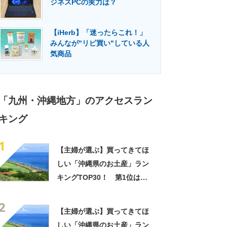
ジネスPCの実力は？
門メディア
建設×テクノロジーの最前線
【iHerb】「迷ったらこれ！」
みんなが"リピ買い"している人
気商品
「九州・沖縄地方」のアクセスラン
キング
1
【主婦が選ぶ】買ってきてほ
しい「沖縄県のお土産」ラン
キングTOP30！ 第1位は
「紅いも生タルト 沖縄きらり
2
（御菓子御殿）」【2026年最
【主婦が選ぶ】買ってきてほ
新調査結果】
しい「沖縄県のお土産」ラン