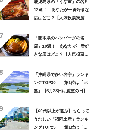
鹿児島県の「うな重」の名店
12選！ あなたが一番好きな
店はどこ？【人気投票実施
中】
7
「熊本県のハンバーグの名
店」10選！ あなたが一番好
きな店はどこ？【人気投票実
施中】
8
「沖縄県で多い名字」ランキ
ングTOP30！ 第1位は「比
嘉」【6月23日は慰霊の日】
9
【60代以上が選ぶ】もらって
うれしい「福岡土産」ランキ
ングTOP23！ 第1位は「博