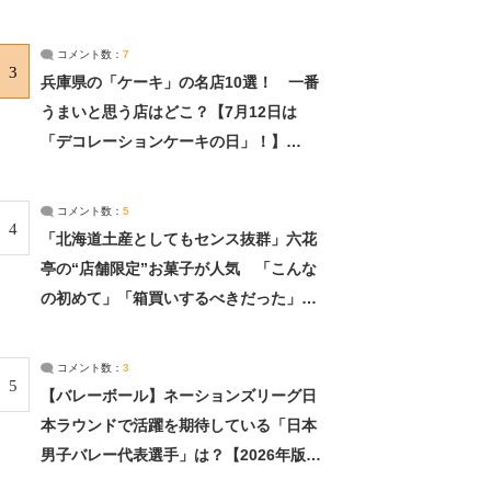
れました」（2/2） | ライフ ねとらぼリ
サーチ：2ページ目
コメント数：
7
3
兵庫県の「ケーキ」の名店10選！ 一番
うまいと思う店はどこ？【7月12日は
「デコレーションケーキの日」！】
（2/4） | 兵庫県 ねとらぼリサーチ：2ペ
ージ目
コメント数：
5
4
「北海道土産としてもセンス抜群」六花
亭の“店舗限定”お菓子が人気 「こんな
の初めて」「箱買いするべきだった」
（1/2） | 北海道 ねとらぼリサーチ
コメント数：
3
5
【バレーボール】ネーションズリーグ日
本ラウンドで活躍を期待している「日本
男子バレー代表選手」は？【2026年版・
人気投票実施中】（投票結果） | スポー