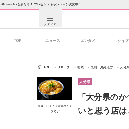
🎁 Switch 2もあたる！ プレゼントキャンペーン実施中！
メディア
TOP
ニュース
エンタメ
クイズ
注目記事を集めた総合ページ
ITの今
TOP
>
リサーチ
>
地域
>
九州・沖縄地方
>
大分
ビジネスと働き方のヒント
AI活用
大分県
「大分県のか
ITエンジニア向け専門サイト
企業向けI
画像：PIXTA（画像はイメ
いと思う店は
ージです）