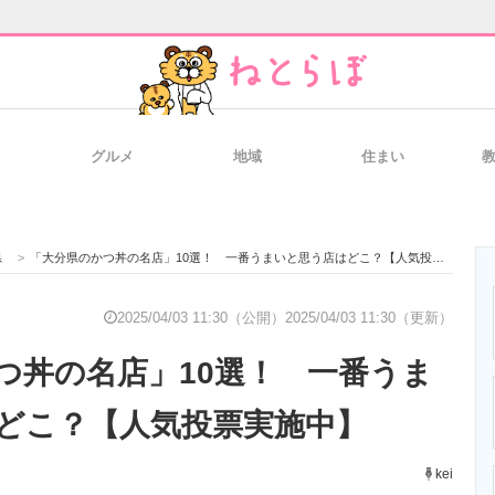
グルメ
地域
住まい
と未来を見通す
スマホと通信の最新トレンド
進化するPCとデ
県
>
「大分県のかつ丼の名店」10選！ 一番うまいと思う店はどこ？【人気投票実施中】
のいまが分かる
企業ITのトレンドを詳説
経営リーダーの
2025/04/03 11:30（公開）
2025/04/03 11:30（更新）
つ丼の名店」10選！ 一番うま
T製品の総合サイト
IT製品の技術・比較・事例
製造業のIT導入
どこ？【人気投票実施中】
kei